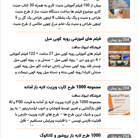
بیش از 100 فیلم آموزشی منبت کاری به همراه 30 کتاب منبت
کاری موضوع فیلم ها ساخت دستگاه منبت ساز از طرح منبت
طراحی و منبت و رنگ یک بشقاب 8 اینچی طراحی یک گل رز 5
اینچی طراحی و منبت یک تخم مرغ چوبی عکاسی از طرح منبت
شما چگونه یک طرح منبت را آغاز کنیم تکنیک های منبت کاری
حکاکی حروف ... ...
فیلم های آموزشی رویه کوبی مبل
254 روز پیش
فروشگاه ایبوک سافت
فیلم های آموزشی رویه کوبی مبل 27 ساعت = 122 فیلم آموزشی
= 4 دی وی دی – رویه کوبی مبل – صندلی و … رویه کوبی مبل
چستر فلد رویه کوبی صندلی راحتی دوخت کاور مبل رویه کوبی
صندلی لابرادا رویه کوبی بدنه و دسته مبل رویه کوبی نیمکت و
صندلی عسلی ساخت فریم صندلی و رویه کوبی ساخت فریم یک
مبل ... ...
مجموعه 1000 طرح کارت ویزیت لایه باز آماده
254 روز پیش
فروشگاه ایبوک سافت
مجموعه 1000 طرح کارت ویزیت لایه باز آماده به فرمت PSD و AI
قابل بازگشایی و تغییر توسط فتوشاپ و ادوب ایلستریتور – به روز
ترین و شیک ترین طرح ها – طرح های کارت ویزیت خارجی با
قابلیت فارسی نویسی – با قابلیت ویرایش مستقیم – قابل
استفاده برای طراحان و علاقه مندان – به همراه 20 موکاپ ش ...
...
1000 طرح لایه باز بروشور و کاتالوگ
254 روز پیش