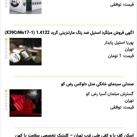
قیمت: توافقی
آگهی فروش میلگرد استیل ضد زنگ مارتنزیتی گرید 1.4122 (X39CrMo17-1)
پوریا استیل پایدار
تهران
قیمت: 1 تومان
صندلی سینمای خانگی مدل دلوکس رض کو
گسترش مبلمان آسیا رض کو
تهران
قیمت: توافقی
اسکن کف پا و کفی طبی غرب تهران – کلینیک تخصصی سلامت پا کهن