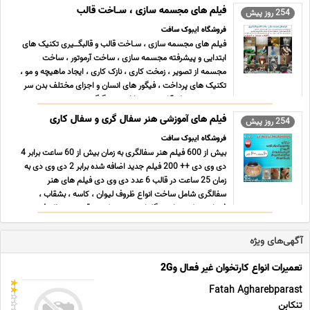
چرمی ... ...
فیلم های مجسمه سازی ، سـاخت قالب
254 روز پیش
فروشگاه ایبوک سافت
فیلم های مجسمه سازی ، سـاخت قالب و قالبگــیری تکنیک های
ابتدایی و پیشرفته مجسمه سازی ، ساخت آرموتور ، ساخت
مجسمه از تصویر ، زمخت کاری ، نازک کاری ، ایجاد ماهیچه و مو ،
تکنیک های پرداخت ، فیگور های انسان و اجزای مختلف بدن سر
صورت دست پا ، آناتومی حیوانات ،سر گرگ و ببر ، ، مجسمه ح ...
...
فیلم های آموزشی هنر سفال گری و سفال کاری
254 روز پیش
فروشگاه ایبوک سافت
بیش از 600 فیلم هنر سفالگری به زمان بیش از 60 ساعت برابر 4
دی وی دی ++ 200 فیلم جدید اضافه شده برابر 2 دی وی دی به
زمان 25 ساعت در قالب 6 عدد دی وی دی فیلم های هنر
سفالگری شامل ساخت انواع ظروف لیوان ، کاسه ، بشقاب ،
فنجان ، بطری ،پارچ ، گلدان ، دیس ،کوزه ، قوری و … ظروف سه
گوش ، ... ...
آگهی‌های ویژه
تعمیرات انواع کارتخوان غیر فعال و2G
Fatah Agharebparast
تنکابن