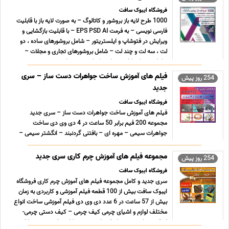
فروشگاه ایبوک سافت
1000 طرح لایه باز بروشور و کاتالوگ – به صورت لایه باز با قابلیت
فارسی نویسی – به فرمت EPS PSD AI – با قابلیت بازگشایی و
ویرایش در فتوشاپ و ایلستریتور – شامل بروشورهای ساده ، دو
لت ، سه لت و چند لت – شامل بروشورهای تجاری و مجلات –
شامل ده ها موکاپ بسیار زیبا برای پیش نمایش بروشوره ... ...
فیلم های آموزش ساخت جواهرات دست ساز – سری
254 روز پیش
جدید
فروشگاه ایبوک سافت
فیلم های آموزش ساخت جواهرات دست ساز – سری جدید
مجموعه 200 فیم برابر 50 ساعت در 4 دی وی دی ساخت
جواهرات سیمی – مهره ای – بافتنی گردنبند – انگشتر سیمی –
دستبند – گوشواره – زنجیر – صد در صد آموزشی – زبان اصلی اما
گویا و قابل فهم (تعدادی از فیلم ها بی صدا می باشند) – تنوع زیاد
مجموعه فیلم های آموزش چرم کاری سری جدید
254 روز پیش
فیلم ... ...
فروشگاه ایبوک سافت
سری جدید و کامل مجموعه فیلم های آموزش چرم کاری فروشگاه
ایبوک سافت بیش از 100 قطعه فیلم آموزشی و کاربردی به زمان
بیش از 57 ساعت در 6 عدد دی وی دی فیلم آموزشی ساخت انواع
مختلف لوازم و اشیای چرمی کیف چرمی – کیف دستی چرمی-
کیف همراه چرمی – کیف زنانه چرمی – کاور تبلت چرمی – کاور