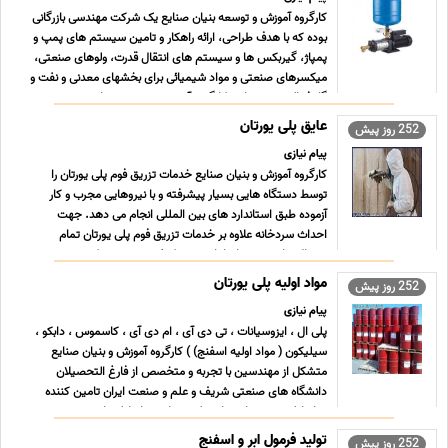
کارگروه آموزش و توسعه بنیان صنایع یک شرکت مهندسی بازرگانی
بوده که با هدف طراحی، ارائه راهکار و تامین سیستم های پمپ و
پمپاژ، گیربکس ها و سیستم های انتقال قدرت، ولوهای صنعتی،
میکسرهای صنعتی و مواد شیمیائی برای بخشهای معدنی و نفت و
گاز فعالیت می نماید. کارگروه آموزش و توسعه بنیان صن ... ...
عایق پلی یورتان
252 روز پیش
پیام نیازی
کارگروه آموزش و بنیان صنایع خدمات تزریق فوم پلی یورتان را
توسط دستگاه هایی بسیار پیشرفته و با نیروهایی مجرب و کار
آزموده طبق استاندارد های بین المللی انجام می دهد. جهت
احداث سردخانه علاوه بر خدمات تزریق فوم پلی یورتان تمام
متریال های مورد نیاز را با بهترین کیفیت تهیه می کند همچنی ...
...
مواد اولیه پلی یورتان
252 روز پیش
پیام نیازی
پلی ال ، ایزوسیانات ، تی دی آی ، ام دی آی ، کاسموس ، دابکو ،
سیلیکون ( مواد اولیه اسفنج) ) کارگروه آموزش و بنیان صنایع
متشکل از مهندسین با تجربه و متخصص از فارغ التحصیلان
دانشگاه های صنعتی شریف و علم و صنعت ایران تامین کننده
مواد اولیه مورد نیاز صنایع پلی یورتان -مواد اوّلیه ابر ... ...
تولید فرمول ابر و اسفنج
252 روز پیش