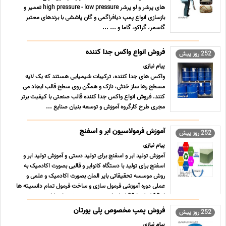
های پرشر و لو پرشر high pressure - low pressure تعمیر و
بازسازی انواع پمپ دیافراگمی و گان پاششی با برندهای معتبر
گاسمر، گراکو، گاما و ... ...
فروش انواع واکس جدا کننده
252 روز پیش
پیام نیازی
واکس های جدا کننده، ترکیبات شیمیایی هستند که یک لایه
مسطح رها ساز خنثی، نازک و همگن روی سطح قالب ایجاد می
کنند. فروش انواع واکس جدا کننده قالب صنعتی با کیفیت برتر
مجری طرح کارگروه آموزش و توسعه بنیان صنایع ...
آموزش فرمولاسیون ابر و اسفنج
252 روز پیش
پیام نیازی
آموزش تولید ابر و اسفنج برای تولید دستی و آموزش تولید ابر و
اسفنج برای تولید با دستگاه کانوایر و قالبی بصورت اکادمیک به
روش موسسه تحقیقاتی بایر المان بصورت اکادمیک و علمی و
عملی دوره آموزشی فرمول سازی و ساخت فرمول تمام دانسیته ها
از 12 کیلو تا 80 کیلو با مجوز رسمی و پشتیبانی کا ... ...
فروش پمپ مخصوص پلی یورتان
252 روز پیش
پیام نیازی