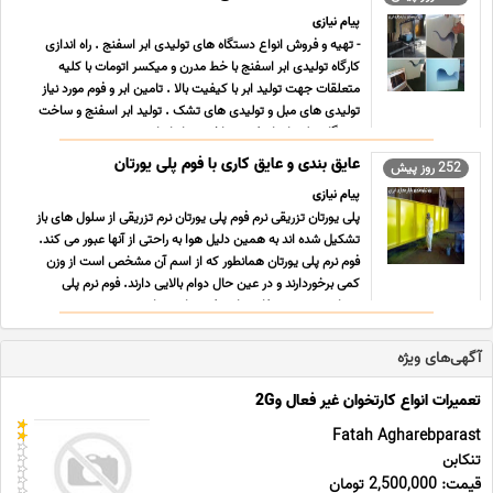
پیام نیازی
- تهیه و فروش انواع دستگاه های تولیدی ابر اسفنج . راه اندازی
کارگاه تولیدی ابر اسفنج با خط مدرن و میکسر اتومات با کلیه
متعلقات جهت تولید ابر با کیفیت بالا . تامین ابر و فوم مورد نیاز
تولیدی های مبل و تولیدی های تشک . تولید ابر اسفنج و ساخت
دستگاه تولید ابر اسفنج. ساخت و راه انداز ... ...
عایق بندی و عایق کاری با فوم پلی یورتان
252 روز پیش
پیام نیازی
پلی یورتان تزریقی نرم فوم پلی یورتان نرم تزریقی از سلول های باز
تشکیل شده اند به همین دلیل هوا به راحتی از آنها عبور می کند.
فوم نرم پلی یورتان همانطور که از اسم آن مشخص است از وزن
کمی برخوردارند و در عین حال دوام بالایی دارند. فوم نرم پلی
یورتان درجه ی متفاوتی از سفتی دارد و دان ... ...
آگهی‌های ویژه
تعمیرات انواع کارتخوان غیر فعال و2G
Fatah Agharebparast
تنکابن
قیمت: 2,500,000 تومان