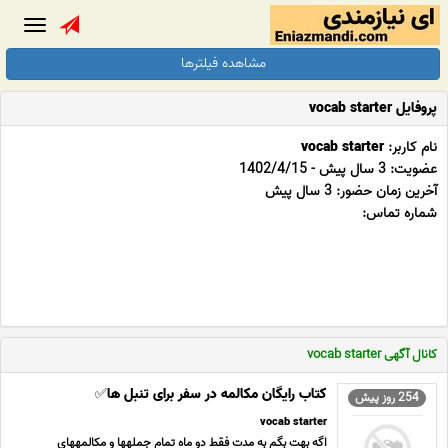
Toggle
gation
مشاهده فیلترها
پروفایل vocab starter
نام کاربر:
vocab starter
عضویت: 3 سال پیش - 1402/4/15
آخرین زمان حضور: 3 سال پیش
شماره تماس:
کانال آگهی vocab starter
کتاب رایگان مکالمه در سفر برای تنبل ها✅
254 روز پیش
vocab starter
اگه بهت بگم به مدت فقط دو ماه تمام جملهها و مکالمههای