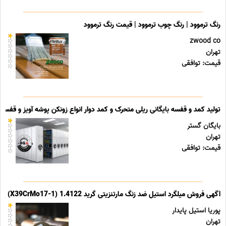
رنگ ترموود | رنگ چوب ترموود | قیمت رنگ ترموود
zwood co
تهران
قیمت: توافقی
تولید کمد و قفسه بایگانی ریلی متحرک و کمد دوار انواع زونکن پوشه آویز و قفسه ب
بایگان گستر
تهران
قیمت: توافقی
آگهی فروش میلگرد استیل ضد زنگ مارتنزیتی گرید 1.4122 (X39CrMo17-1)
پوریا استیل پایدار
تهران