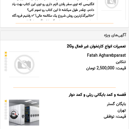
انگلیسی که توی سفر رفتن الزم داری رو توی این کتاب بهت یاد
دادم، چقدر طول میکشه تا این کتاب رو تموم کنی؟
✅تاثیرگذارترین روش شروع یک مکالمه عالی! ✅ رفتیم فرودگاه
ممکنه چی بشنویم و چی باید بگیم؟ ✅ اگه سوار قطار شدیم چی
بای ... ...
آگهی‌های ویژه
تعمیرات انواع کارتخوان غیر فعال و2G
Fatah Agharebparast
تنکابن
قیمت: 2,500,000 تومان
قفسه و کمد بایگانی ریلی و کمد دوار
بایگان گستر
تهران
قیمت: توافقی