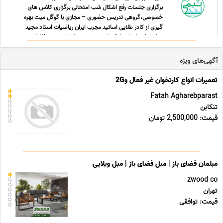
برگزاری جلسات رفع اشکال شب امتحانی برگزاری کلاس های
خصوصی،گروهی تدریس حضوری – مجازی با گوگل میت بهره
گیری از کادر طلایی اساتید مجرب ایران ریاضیات استاد مجید
صفری فیزیک استادفرهاد موبد شیمی استاد سعید فاضل زیست
شناسی استاد پور ... ...
آگهی‌های ویژه
تعمیرات انواع کارتخوان غیر فعال و2G
Fatah Agharebparast
تنکابن
قیمت: 2,500,000 تومان
مبلمان فضای باز | مبل فضای باز | مبل ویلایی
zwood co
تهران
قیمت: توافقی