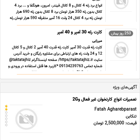
انواع برد رله 4 کانال و 8 کانال فیندر، امرون، هونگفا و ... برد 4
کانال بدون رله 350 هزار تومان برد 8 کانال بدون رله 690 هزار
تومان رله برد 4 کانال 24 ولت 16 آمپر متفرقه 590 هزار تومان رله
برد 4 کانال 24 ولت 16 آمپر امرون 650 هزار تومان رله برد 4 کانال
24 ولت 16 آمپر فیندر 960 هزا ... ...
کارت رله 30 آمپر و 40 آمپر
253 روز پیش
میرزایی
کارت رله قدرت 30 آمپر کارت رله قدرت 40 آمپر 2 کانال و 5 کانال
12 و 24 ولت راه های ارتباطی برای مشاوره رایگان و خرید آدرس
سایت https//taktatajhiz.ir/ صفحه اینستاگرام taktatajhiz@
شماره تماس 09134239763 *کاربرد ها قابل استفاده در ورودی و
خروجی های PLC برای ایزولاسیون بیشتر و حفاظت ... ...
آگهی‌های ویژه
تعمیرات انواع کارتخوان غیر فعال و2G
Fatah Agharebparast
تنکابن
قیمت: 2,500,000 تومان