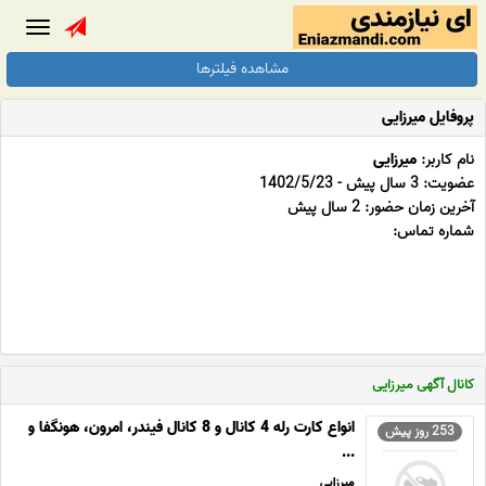
Toggle
gation
مشاهده فیلترها
پروفایل میرزایی
نام کاربر:
میرزایی
عضویت: 3 سال پیش - 1402/5/23
آخرین زمان حضور: 2 سال پیش
شماره تماس:
کانال آگهی میرزایی
انواع کارت رله 4 کانال و 8 کانال فیندر، امرون، هونگفا و
253 روز پیش
...
میرزایی