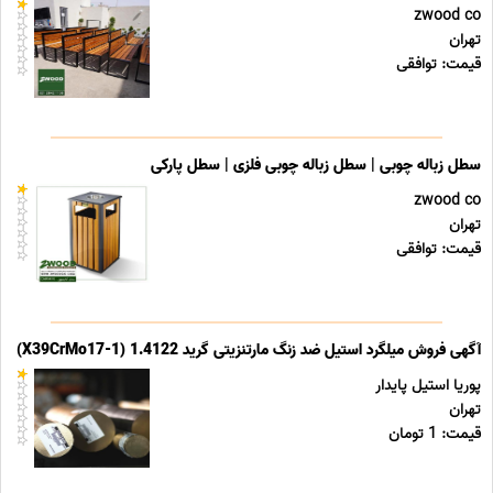
zwood co
تهران
قیمت: توافقی
سطل زباله چوبی | سطل زباله چوبی فلزی | سطل پارکی
zwood co
تهران
قیمت: توافقی
آگهی فروش میلگرد استیل ضد زنگ مارتنزیتی گرید 1.4122 (X39CrMo17-1)
پوریا استیل پایدار
تهران
قیمت: 1 تومان