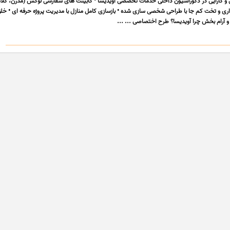
 و کارایی در دکوراسیون داخلی خدمات تخصصی آویدیسا • کابینت های سفارشی لوکس (مدرن، کل
اری و تخت کم جا با طراحی شخصی سازی شده • بازسازی کامل منازل با مدیریت پروژه حرفه ای • خل
و آرام بخش چرا آویدیسا؟ طرح اختصاصی ... ...