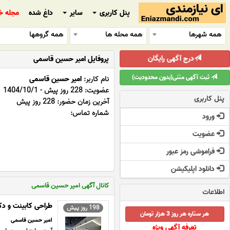
پنل کاربری
سایر
داغ شده
مجله خ
همه شهرها
همه محله ها
همه گروهها
درج آگهی رایگان
پروفایل امیر حسین قاسمی
ثبت آگهی متنی(بدون محدودیت)
نام کاربر:
امیر حسین قاسمی
عضویت: 228 روز پیش - 1404/10/1
پنل کاربری
آخرین زمان حضور: 228 روز پیش
شماره تماس:
ورود
عضویت
فراموشی رمز عبور
دانلود اپلیکیشن
کانال آگهی امیر حسین قاسمی
اطلاعات
طراحی کابینت و د
198 روز پیش
هر ستاره هر روز 3 هزار تومان
امیر حسین قاسمی
تعرفه آگهی ویژه