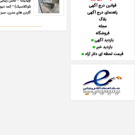
آویدیسا – لمس زیبایی
قوانین درج آگهی
نئوکلاسیک) • کمد دیو
راهنمای درج آگهی
گاردن های مدرن، سبز 
بلاگ
مجله
فروشگاه
بازدید آگهی
بازدید خبر
قیمت لحظه ای دلار آزاد