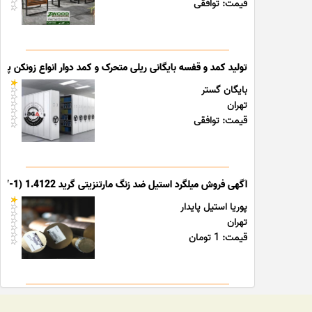
قیمت: توافقی
تولید کمد و قفسه بایگانی ریلی متحرک و کمد دوار انواع زونکن پوشه
بایگان گستر
تهران
قیمت: توافقی
آگهی فروش میلگرد استیل ضد زنگ مارتنزیتی گرید 1.4122 (X39CrMo17-1)
پوریا استیل پایدار
تهران
قیمت: 1 تومان