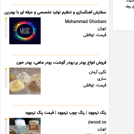
اسیک،
ق روف
سفارش آهنگسازی و تنظیم تولید تخصصی و حرفه ای با بهترین قی
Mohammad Ghorbani
تهران
قیمت: توافقی
فروش انواع پودر پر،پودر گوشت، پودر ماهی، پودر خون
نگین آرمان
ساری
قیمت: توافقی
رنگ ترموود | رنگ چوب ترموود | قیمت رنگ ترموود
zwood co
تهران