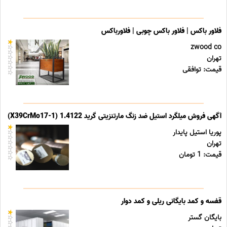
فلاور باکس | فلاور باکس چوبی | فلاورباکس
zwood co
تهران
قیمت: توافقی
آگهی فروش میلگرد استیل ضد زنگ مارتنزیتی گرید 1.4122 (X39CrMo17-1)
پوریا استیل پایدار
تهران
قیمت: 1 تومان
قفسه و کمد بایگانی ریلی و کمد دوار
بایگان گستر