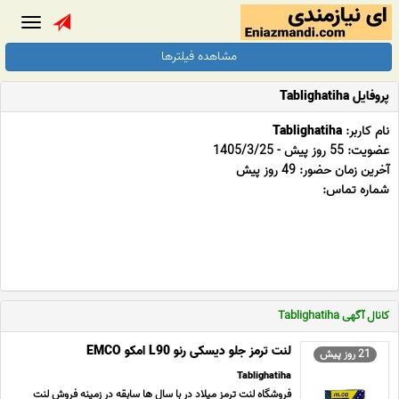
Toggle
gation
مشاهده فیلترها
پروفایل Tablighatiha
نام کاربر:
Tablighatiha
عضویت: 55 روز پیش - 1405/3/25
آخرین زمان حضور: 49 روز پیش
شماره تماس:
کانال آگهی Tablighatiha
لنت ترمز جلو دیسکی رنو L90 امکو EMCO
21 روز پیش
Tablighatiha
فروشگاه لنت ترمز میلاد در با سال ها سابقه در زمینه فروش لنت