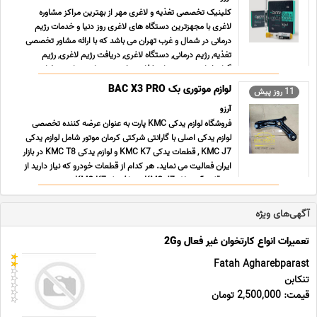
کلینیک تخصصی تغذیه و لاغری مهر از بهترین مراکز مشاوره
لاغری با مجهزترین دستگاه های لاغری روز دنیا و خدمات رژیم
درمانی در شمال و غرب تهران می باشد که با ارائه مشاور تخصصی
تغذیه, رژیم درمانی, دستگاه لاغری, دریافت رژیم لاغری, رژیم
گیاهخواری و رژیم های غذایی تخصصی توانسته است رضایت ح
... ...
لوازم موتوری بک BAC X3 PRO
11 روز پیش
آرزو
فروشگاه لوازم یدکی KMC پارت به عنوان عرضه کننده تخصصی
لوازم یدکی اصلی با گارانتی شرکتی کرمان موتور شامل لوازم یدکی
KMC J7 , قطعات یدکی KMC K7 و لوازم یدکی KMC T8 در بازار
ایران فعالیت می نماید. هر کدام از قطعات خودرو که نیاز دارید از
هر قلم، آینه بغل KMC J7 , چراغ جلو KMC K7 , سپ ... ...
آگهی‌های ویژه
تعمیرات انواع کارتخوان غیر فعال و2G
Fatah Agharebparast
تنکابن
قیمت: 2,500,000 تومان