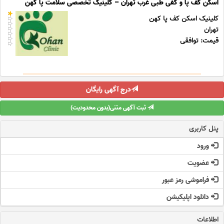
اسکن کف پا و کفی طبی غرب تهران – کلینیک تخصصی سلامت پا کهن
کلینیک اسکن کف پا کهن
تهران
قیمت: توافقی
درج آگهی رایگان
ثبت آگهی متنی(بدون محدودیت)
پنل کاربری
ورود
عضویت
فراموشی رمز عبور
دانلود اپلیکیشن
اطلاعات