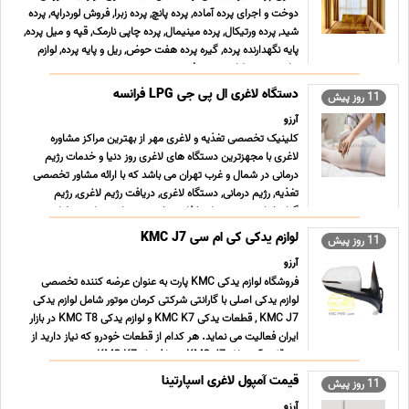
دوخت و اجرای پرده آماده, پرده پانچ, پرده زبرا, فروش لوردراپه, پرده
شید, پرده ورتیکال, پرده مینیمال, پرده چاپی نارمک, قپه و میل پرده,
پایه نگهدارنده پرده, گیره پرده هفت حوض, ریل و پایه پرده, لوازم
جانبی پرده, طراحی پرده, ف ... ...
دستگاه لاغری ال پی جی LPG فرانسه
11 روز پیش
آرزو
کلینیک تخصصی تغذیه و لاغری مهر از بهترین مراکز مشاوره
لاغری با مجهزترین دستگاه های لاغری روز دنیا و خدمات رژیم
درمانی در شمال و غرب تهران می باشد که با ارائه مشاور تخصصی
تغذیه, رژیم درمانی, دستگاه لاغری, دریافت رژیم لاغری, رژیم
گیاهخواری و رژیم های غذایی تخصصی توانسته است رضایت ح
... ...
لوازم یدکی کی ام سی KMC J7
11 روز پیش
آرزو
فروشگاه لوازم یدکی KMC پارت به عنوان عرضه کننده تخصصی
لوازم یدکی اصلی با گارانتی شرکتی کرمان موتور شامل لوازم یدکی
KMC J7 , قطعات یدکی KMC K7 و لوازم یدکی KMC T8 در بازار
ایران فعالیت می نماید. هر کدام از قطعات خودرو که نیاز دارید از
هر قلم، آینه بغل KMC J7 , چراغ جلو KMC K7 , سپ ... ...
قیمت آمپول لاغری اسپارتینا
11 روز پیش
آرزو