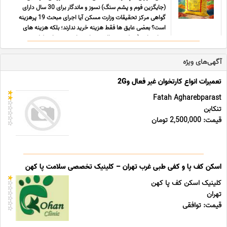
(جایگزین فوم و پشم سنگ) نسوز و ماندگار برای 30 سال دارای
گواهی مرکز تحقیقات وزارت مسکن آیا اجرای مبحث 19 پرهزینه
است؟ بعضی عایق ها فقط هزینه خرید ندارند؛ بلکه هزینه های
پنهان دارند (حمل، پرت بالا، زیرسازی، رابیتس، زمان طولانی ... ...
آگهی‌های ویژه
تعمیرات انواع کارتخوان غیر فعال و2G
Fatah Agharebparast
تنکابن
قیمت: 2,500,000 تومان
اسکن کف پا و کفی طبی غرب تهران – کلینیک تخصصی سلامت پا کهن
کلینیک اسکن کف پا کهن
تهران
قیمت: توافقی