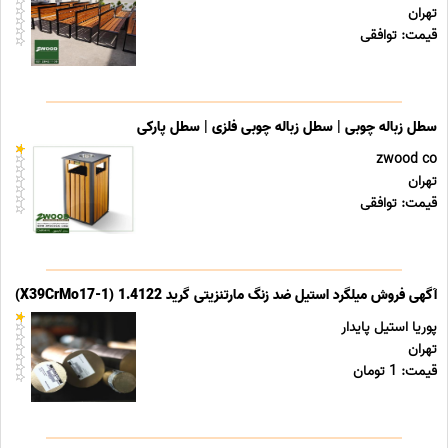
تهران
قیمت: توافقی
سطل زباله چوبی | سطل زباله چوبی فلزی | سطل پارکی
zwood co
تهران
قیمت: توافقی
آگهی فروش میلگرد استیل ضد زنگ مارتنزیتی گرید 1.4122 (X39CrMo17-1)
پوریا استیل پایدار
تهران
قیمت: 1 تومان