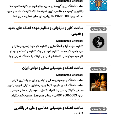
Mohammad Ghorbani
ساخت آهنگ برای گروه های سرود و تواشیح در کلیه مناسبت ها
بالاترین کیفیت و مناسب ترین تعرفه ها ارائه کلیه خدمات در حوزه
آهنگسازی 09196065003 پیام رسان های فعال همین خط
تلگرام روبیکا ایتا بله سروش در صورت تمایل به ارتباط از طریق
آیدی همه پیام رسان ها با آیدی Mghorbani321 نمونه کا ... ...
ساخت کاور و بازخوانی و تنظیم مجدد آهنگ های جدید
2 روز پیش
و قدیمی
Mohammad Ghorbani
تنظیم مجدد آیا از آهنگسازی و تنظیم کار خود راضی نیستید و
میخواهید کار مجدد تنظیم شود و یا یک تنظیم و نسخه جدید از
کار خود میخواهید تا منتشر کنید و با اینکه یک آهنگ قدیمی و یا
جدید خواننده محبوبتان را می خواهید بازخوانی کنید به شکل
تنظیم مجدد و نسخه اختصاصی آن آهنگ با صدای خودتان ... ...
ساخت آهنگ و موسیقی محلی و نواحی ایران
2 روز پیش
Mohammad Ghorbani
ساخت آهنگ و موسیقی محلی و نواحی ایران در بالاترین کیفیت
ساخت آهنگ کردی - لری - کرمانجی - بختیاری - ترکی آذری - بندری
- مازنی - گیلکی - عربی با اشراف کامل بر موسیقی محلی و نواحی
ایران 09196065003 پیام رسان های فعال همین خط تلگرام
روبیکا ایتا بله سروش در صورت تمایل به ارتباط از ... ...
ساخت آهنگ و موسیقی حماسی و ملی در بالاترین
2 روز پیش
کیفیت