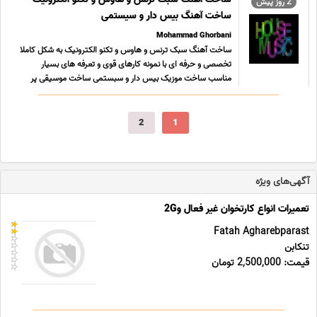
2 روز پیش
...
ساخت آهنگ بیس دار و سیستمی
Mohammad Ghorbani
ساخت آهنگ سبک ترنس و هاوس و تکنو الکترونیک به شکل کاملا
تخصصی و حرفه ای با نمونه کارهای قوی و تعرفه های بسیار
مناسب ساخت موزیک بیس دار و سبستمی ساخت موسیقی پر
انرژی و ترکیب آن با شعر و ملودی در بالاترین کیفیت و کوالیتی
ممکن 09196065003 پیام رسان های فعال همین خط تلگرام
روبیکا ای ... ...
2
1
آگهی‌های ویژه
تعمیرات انواع کارتخوان غیر فعال و2G
Fatah Agharebparast
تنکابن
قیمت: 2,500,000 تومان