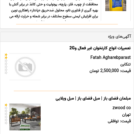
محافظت از چوب، فلز، پارچه، یونولیت و حتی کاغذ در برابر آتش با
بهره گیری از فناوری نانو، محلول ضدحریق «پادنار» راهکاری نوین
برای افزایش ایمنی سطوح مختلف در برابر شعله و حرارت ارائه می
دهد. این پوشش پیشرفته به صورت شفاف یا رن ... ...
آگهی‌های ویژه
تعمیرات انواع کارتخوان غیر فعال و2G
Fatah Agharebparast
تنکابن
قیمت: 2,500,000 تومان
مبلمان فضای باز | مبل فضای باز | مبل ویلایی
zwood co
تهران
قیمت: توافقی