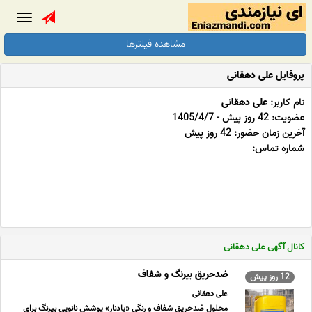
Toggle
gation
مشاهده فیلترها
پروفایل علی دهقانی
نام کاربر:
علی دهقانی
عضویت: 42 روز پیش - 1405/4/7
آخرین زمان حضور: 42 روز پیش
شماره تماس:
کانال آگهی علی دهقانی
ضدحریق بیرنگ و شفاف
12 روز پیش
علی دهقانی
محلول ضدحریق شفاف و رنگی «پادنار» پوشش نانویی بیرنگ برای