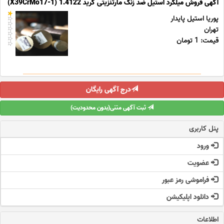
آگهی فروش میلگرد استیل ضد زنگ مارتنزیتی گرید 1.4122 (X39CrMo17-1)
پوریا استیل پایدار
تهران
قیمت: 1 تومان
درج آگهی رایگان
ثبت آگهی متنی(بدون محدودیت)
پنل کاربری
ورود
عضویت
فراموشی رمز عبور
دانلود اپلیکیشن
اطلاعات