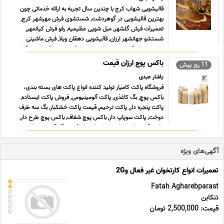
قالیشویی شهاب کرج با چندین سال تجربه به ارائه خدماتی چون
بهترین قالیشویی در گوهردشت, شستشوی فرش مهرشهر کرج,
تعمیرات فرش گلشهر, مبل شویی عظیمیه, رفو فرش کیانمهر,
شستشو جهانشهر ارزان, قالیشویی دهقان ویلا, فرش ماشینی
شاهین ویلا, قالیشویی جهان نما کرج, فرش دستبافت سرحدآباد,
شستشو تاب ... ...
باکس پوچ ارزان قیمت
11 روز پیش
یاشار عبدی
فروشگاه پاکت کامیار تولید کننده انواع پاکت های بسته بندی،
باکس پوچ, بگ کاغذی, پاکت آلومینیومی, فروش پاکت ایستاده,
پاکت پنجره دار, پاکت ترحیم, قیمت پاکت خشکبار, بگ سه طرف
دوخت, پاکت سوپاپ دار, باکس پوچ شفاف, باکس پوچ طرح دار,
پاکت قهوه, پاکت کاست دار, پاکت کرافت و بگ گلاسه در بازا ... ...
آگهی‌های ویژه
تعمیرات انواع کارتخوان غیر فعال و2G
Fatah Agharebparast
تنکابن
قیمت: 2,500,000 تومان