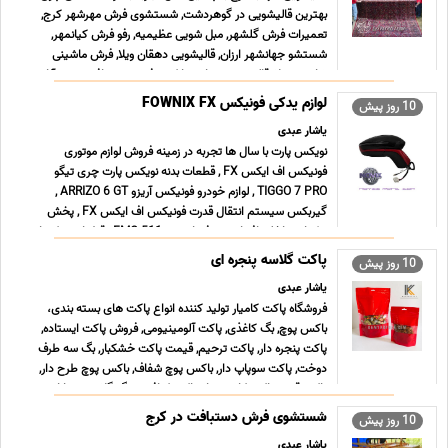
بهترین قالیشویی در گوهردشت, شستشوی فرش مهرشهر کرج,
تعمیرات فرش گلشهر, مبل شویی عظیمیه, رفو فرش کیانمهر,
شستشو جهانشهر ارزان, قالیشویی دهقان ویلا, فرش ماشینی
شاهین ویلا, قالیشویی جهان نما کرج, فرش دستبافت سرحدآباد,
شستشو تاب ... ...
لوازم یدکی فونیکس FOWNIX FX
10 روز پیش
یاشار عبدی
نویکس پارت با سال ها تجربه در زمینه فروش لوازم موتوری
فونیکس اف ایکس FX , قطعات بدنه نویکس پارت چری تیگو
TIGGO 7 PRO , لوازم خودرو فونیکس آریزو ARRIZO 6 GT ,
گیربکس سیستم انتقال قدرت فونیکس اف ایکس FX , پخش
تزئینات داخلی اف ام سی فردا موتور FMC 511 , قطعات یدکی ام
وی ام MVM X22 P ... ...
پاکت گلاسه پنجره ای
10 روز پیش
یاشار عبدی
فروشگاه پاکت کامیار تولید کننده انواع پاکت های بسته بندی،
باکس پوچ, بگ کاغذی, پاکت آلومینیومی, فروش پاکت ایستاده,
پاکت پنجره دار, پاکت ترحیم, قیمت پاکت خشکبار, بگ سه طرف
دوخت, پاکت سوپاپ دار, باکس پوچ شفاف, باکس پوچ طرح دار,
پاکت قهوه, پاکت کاست دار, پاکت کرافت و بگ گلاسه در بازا ... ...
شستشوی فرش دستبافت در کرج
10 روز پیش
یاشار عبدی