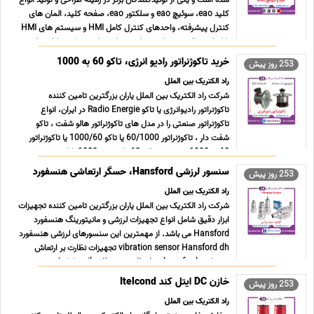
شده است و یکی از تولیدکنندگان برتر در زمینه طراحی و تولید انواع
کلید eao، سوئیچ eao و سلکتور eao، صفحه کلید، المان های
کنترل پیشرفته، واحدهای کنترل کامل HMI و سیستم های HMI
با کیفیت بالا در سرتاسر جهان می باشد. این سوئیچ و کلیدها د ...
...
خرید تاکوژنراتور رادیو انرژی، تاکو 60 به 1000
253 روز پیش
راد الکتریک بین الملل
شرکت راد الکتریک بین الملل یاران بزرگترین تامین کننده
تاکوژنراتور رادیوانرژی یا تاکو Radio Energie در ایران، انواع
تاکوژنراتور صنعتی را در مدل های تاکوژنراتور هالو شفت ، تاکو
شفت دار ، تاکوژنراتور 60/1000 یا تاکو 1000/60 یا تاکوژنراتور
60 به 1000 ، در سری تاکو 60 ولت 1000rpm با ا ... ...
سنسور لرزشی Hansford، حسگر ارتعاشی هنسفورد
253 روز پیش
راد الکتریک بین الملل
شرکت راد الکتریک بین الملل یاران بزرگترین تامین کننده تجهیزات
ابزار دقیق شامل انواع تجهیزات لرزشی و مانیتورینگ هنسفورد
Hansford می باشد. از مهمترین این سنسورهای لرزشی هنسفورد
vibration sensor Hansford dh تجهیزات نظارت بر ارتعاش
هنسفورد vibration monitoring hansford شامل فرستنده ه ...
...
خازن DC ایتل کند Itelcond
253 روز پیش
راد الکتریک بین الملل