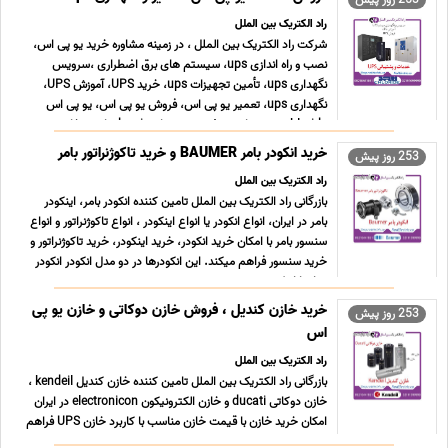
ایکس وا ... ...
راد الکتریک بین الملل
شرکت راد الکتریک بین الملل ، در زمینه مشاوره خرید یو پی اس،
نصب و راه اندازی ups، سیستم های برق اضطراری ،سرویس
نگهداری ups، تأمین تجهیزات ups، خرید UPS، آموزش UPS،
نگهداری ups، تعمیر یو پی اس، فروش یو پی اس، یو پی اس
chloride، یو پی اس gutor، یو پی اس borri، تامین خازن یو پی
اس و ... ...
خرید انکودر بامر BAUMER و خرید تاکوژنراتور بامر
253 روز پیش
راد الکتریک بین الملل
بازرگانی راد الکتریک بین الملل تامین کننده انکودر بامر، اینکودر
بامر در ایران، انواع انکودر یا انواع اینکودر ، انواع تاکوژنراتور و انواع
سنسور بامر با امکان خرید انکودر، خرید اینکودر، خرید تاکوژنراتور و
خرید سنسور فراهم میکند. این انکودرها در دو مدل انکودر انکودر
دوار یا اینکودر ... ...
خرید خازن کندیل ، فروش خازن دوکاتی و خازن یو پی
253 روز پیش
اس
راد الکتریک بین الملل
بازرگانی راد الکتریک بین الملل تامین کننده خازن کندیل kendeil ،
خازن دوکاتی ducati و خازن الکترونیکون electronicon در ایران
امکان خرید خازن با قیمت خازن مناسب با کاربرد خازن UPS فراهم
میکند. این شرکت انواع خازن را در مدل خازن ac، خازن dc، خازن