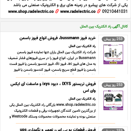
یکی از شرکت های پیشرو در زمینه های برق و الکترونیک صنعتی می باشد
www.shop.radelectric.co
www.radelectric.co
09210441031
کانال آگهی راد الکتریک بین الملل
خرید فیوز bussmann، فروش انواع فیوز باسمن
253 روز پیش
راد الکتریک بین الملل
شرکت راد الکتریک بین الملل یاران تنها نماینده فیوز باسمن
Bussmann در ایران، انواع فیوز را در سری فیوزهای فشار ضعیف
به مدل های فیوز ac، فیوز dc، فیوز تندسوز باسمن یا فیوز فست
باسمن یا فیوز قطع سریع باسمن، فیوز کندسوز باسمن یا فیوز
تاخیری باسمن، فیوز عمومی باسمن، با انواع بدنه فیوز ... ...
فروش تریستور IXYS ، دیود ixys و ماسفت آی ایکس
253 روز پیش
وای اس
راد الکتریک بین الملل
www.shop.radelectric.co بازرگانی راد الکتریک بین الملل یکی
از بزرگترین تامین کنندگان تجهیزات برقی و قطعات الکترونیک
صنعتی بوده و نماینده محصولات محصولات وستکد Westcode و
محصولات آی ایکس وای اس IXYS بوده که مجموعا شامل
تریستور IXYS، تریستور آی ایکس وای اس، ماژول تریستور آی
فروش قطعات یو پی اس، تعمیر و نگهداری ups
253 روز پیش