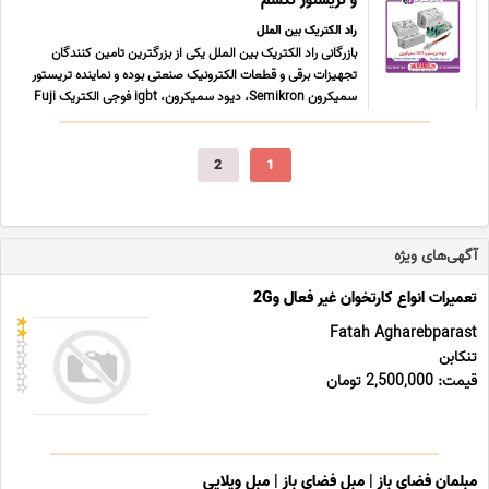
و تریستور تکسم
راد الکتریک بین الملل
بازرگانی راد الکتریک بین الملل یکی از بزرگترین تامین کنندگان
تجهیزات برقی و قطعات الکترونیک صنعتی بوده و نماینده تریستور
سمیکرون Semikron، دیود سمیکرون، igbt فوجی الکتریک Fuji
electric، تریستور تکسم Techsem، دیود وستکد Westcode و
ماسفت آی ایکس وای اس IXYS بوده که مجموعا شامل دیود ...
...
2
1
آگهی‌های ویژه
تعمیرات انواع کارتخوان غیر فعال و2G
Fatah Agharebparast
تنکابن
قیمت: 2,500,000 تومان
مبلمان فضای باز | مبل فضای باز | مبل ویلایی