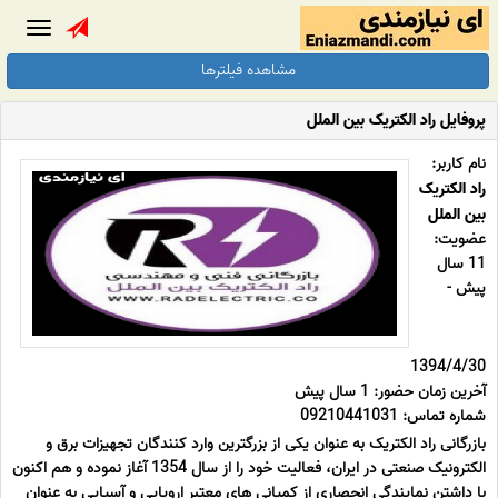
Toggle
gation
مشاهده فیلترها
پروفایل راد الکتریک بین الملل
نام کاربر:
راد الکتریک
بین الملل
عضویت:
11 سال
پیش -
1394/4/30
آخرین زمان حضور: 1 سال پیش
شماره تماس: 09210441031
بازرگانی راد الکتریک به عنوان یکی از بزرگترین وارد کنندگان تجهیزات برق و
الکترونیک صنعتی در ایران، فعالیت خود را از سال 1354 آغاز نموده و هم اکنون
با داشتن نمایندگی انحصاری از کمپانی های معتبر اروپایی و آسیایی به عنوان