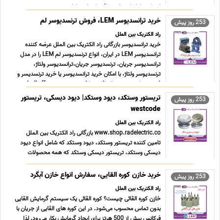
استارتر ولتاژ ضعیف، سافت استارتر ولتاژ متو ... ...
خرید ترانسدیوسر LEM، فروش ترنسدیوسر لم
253 روز پیش
راد الکتریک بین الملل
خرید ترانسدیوسر بازرگانی راد الکتریک بین الملل عرضه کننده
ترانسدیوسر LEM در ایران، انواع ترنسدیوسر لم LEM را در مدل
ترانسدیوسر جریان، ترنسدیوسر جریان،ترانسدیوسر ولتاژ،
ترنسدیوسر ولتاژ، با امکان خرید ترانسدیوسر یا خرید ترنسدیسر و
فروش ترانسدیوسر هال افکت یا فروش ترنسدیوسر hall eff ...
...
تریستور وستکد، دیود وستکد| دیود دیسکی، تریستور
253 روز پیش
westcode
راد الکتریک بین الملل
www.shop.radelectric.co بازرگانی راد الکتریک بین الملل
تامین کننده تریستور وستکد، دیود وستکد که شامل انواع دیود
دیسکی وستکد، تریستور دیسکی وستکد که همه محصولات
وستکد اعم از تریستور wescode، دیود wescode، جز زیر
مجموعه شرکت آی ایکس وای اس IXYS میباشد که خود شامل
خرید خازن کوره القایی، سفارش انواع خازن آبگرد
253 روز پیش
تریستور IXYS و دی ... ...
راد الکتریک بین الملل
خازن کوره القائی چیست؟ کوره القائی یک سیستم گرمایش القایی
بدون تماس محسوب می‌شود. در این کوره های القایی از جریان با
فرکانس بیش از 500 هرتز برای ایجاد گرمایش بکار می‌رود. لذا