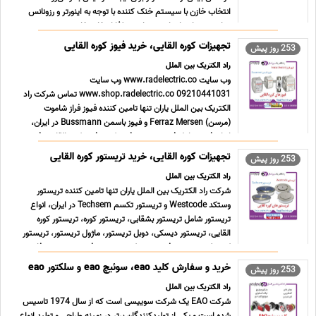
انتخاب خازن با سیستم خنک کننده با توجه به اینورتر و رزونانس
موازی، بسیار حایز اهمیت است. لذا انتخاب خازن ... ...
تجهیزات کوره القایی، خرید فیوز کوره القایی
253 روز پیش
راد الکتریک بین الملل
وب سایت www.radelectric.co وب سایت
www.shop.radelectric.co 09210441031 تماس شرکت راد
الکتریک بین الملل یاران تنها تامین کننده فیوز فراز شاموت
(مرسن) Ferraz Mersen و فیوز باسمن Bussmann در ایران،
انواع فیوز شامل فیوز تندسوز، فیوز کوره، فیوز کوره القایی، فیوز
پیچ خور، فیوز تند ... ...
تجهیزات کوره القایی، خرید تریستور کوره القایی
253 روز پیش
راد الکتریک بین الملل
شرکت راد الکتریک بین الملل یاران تنها تامین کننده تریستور
وستکد Westcode و تریستور تکسم Techsem در ایران، انواع
تریستور شامل تریستور بشقابی، تریستور کوره، تریستور کوره
القایی، تریستور دیسکی، دوبل تریستور، ماژول تریستور، تریستور
کپسولی، تریستور فست دیسکی، تریستور فست، تریستور فازی
... ...
خرید و سفارش کلید eao، سوئیچ eao و سلکتور eao
253 روز پیش
راد الکتریک بین الملل
شرکت EAO یک شرکت سوییسی است که از سال 1974 تاسیس