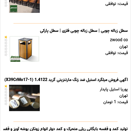
قیمت: توافقی
سطل زباله چوبی | سطل زباله چوبی فلزی | سطل پارکی
zwood co
تهران
قیمت: توافقی
آگهی فروش میلگرد استیل ضد زنگ مارتنزیتی گرید 1.4122 (X39CrMo17-1)
پوریا استیل پایدار
تهران
قیمت: 1 تومان
تولید کمد و قفسه بایگانی ریلی متحرک و کمد دوار انواع زونکن پوشه آویز و قفسه ب