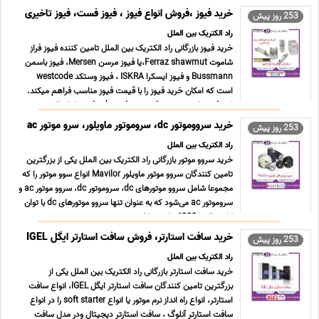
صنعتی،خازن قدرت، خازن کوره القایی ، ... ...
خرید فیوز ،فروش انواع فیوز ، فیوز فست، فیوز تاخیری
253 روز پیش
راد الکتریک بین الملل
خرید فیوز بازرگانی راد الکتریک بین الملل تامین کننده فیوز فراز
شاموت Ferraz shawmut،یا فیوز مرسن Mersen، فیوز باسمن
Bussmann و فیوز ایسکرا ISKRA ، فیوز وستکد westcode
است که امکان خرید فیوز را با قیمت فیوز مناسب فراهم میکند.
این فیوزها به دودسته فیوز ac، فیوز dc ، فیوز ولتاژ بالا ... ...
خرید سرووموتور dc، سروموتور ماویلور، سرو موتور ac
253 روز پیش
راد الکتریک بین الملل
خرید سروو موتور بازرگانی راد الکتریک بین الملل یکی از بزرگترین
تامین کنندگان سروو موتور ماویلور Mavilor انواع سوو موتور را که
مجموعا شامل سروو موتورهای dc، سروموتور dc، سروو موتور ac و
سروموتور ac می‌شود که به عنوان تنها سروو موتورهای dc با توان
کاری بالا تا 4000 وات شناخته شده و ... ...
خرید سافت استارتر، فروش سافت استارتر ایگل IGEL
253 روز پیش
راد الکتریک بین الملل
خرید سافت استارتر بازرگانی راد الکتریک بین الملل یکی از
بزرگترین تامین کنندگان سافت استارتر ایگل IGEL، انواع سافت
استارتر، انواع راه انداز نرم موتور یا انواع soft starter را در انواع
سافت استارتر آنلوگ ، سافت استارتر دیجیتال ودر مدل سافت