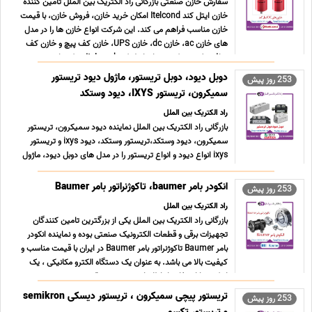
سفارش خازن صنعتی بازرگانی راد الکتریک بین الملل تامین کننده
خازن ایتل کند Itelcond امکان خرید خازن، فروش خازن، با قیمت
خازن مناسب فراهم می کند. این شرکت انواع خازن ها را در مدل
های خازن ac، خازن dc، خازن UPS، خازن کف پیچ و خازن کف
صاف تولید می کند. درباره ایتل کند Itelcond شرکت ا ... ...
دوبل دیود، دوبل تریستور، ماژول دیود تریستور
253 روز پیش
سمیکرون، تریستور IXYS، دیود وستکد
راد الکتریک بین الملل
بازرگانی راد الکتریک بین الملل نماینده دیود سمیکرون، تریستور
سمیکرون، دیود وستکد،تریستور وستکد، دیود ixys و تریستور
ixys انواع دیود و انواع تریستور را در مدل های دوبل دیود، ماژول
دیود، دوبل تریستور،دیود فست، تریستور فست، ماژول تریستور،
دیود دوبل، تریستور دوبل، دیود تریستور، ماژول ... ...
انکودر بامر baumer، تاکوژنراتور بامر Baumer
253 روز پیش
راد الکتریک بین الملل
بازرگانی راد الکتریک بین الملل یکی از بزرگترین تامین کنندگان
تجهیزات برقی و قطعات الکترونیک صنعتی بوده و نماینده انکودر
بامر Baumer تاکوژنراتور بامر Baumer در ایران با قیمت مناسب و
کیفیت بالا می باشد. به عنوان یک دستگاه الکترو مکانیکی ، یک
اینکودر با استفاده از اطلاعاتی همچون موق ... ...
تریستور پیچی سمیکرون ، تریستور دیسکی semikron
253 روز پیش