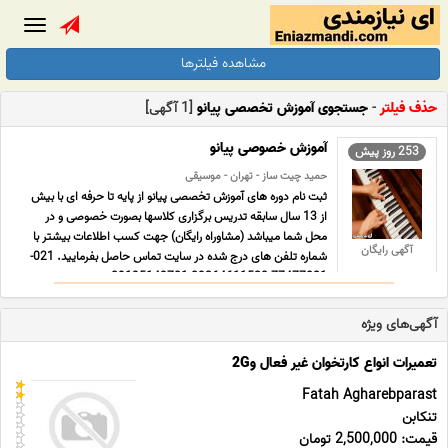
Toggle
gation
مشاهده فیلترها
حذف فیلتر
-
جستجوی آموزش تخصصی پیانو
[1 آگهی]
آموزش خصوصی پیانو
253 روز پیش
حمید چیت ساز - تهران - موسیقی
ثبت نام دوره های آموزش تخصصی پیانو از پایه تا حرفه ای با بیش
از 13 سال سابقه تدریس برگزاری کلاسها بصورت خصوصی و در
محل شما میباشد (مشاوراه رایگان) جهت کسب اطلاعات بیشتر با
آگهی رایگان
شماره تلفن های درج شده در سایت تماس حاصل بفرمایید. 021-
77477821 09364611520 09195149701
http//chitsazbandmus ... ...
آگهی‌های ویژه
تعمیرات انواع کارتخوان غیر فعال و2G
Fatah Agharebparast
تنکابن
قیمت: 2,500,000 تومان