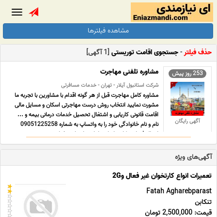
Toggle
gation
مشاهده فیلترها
حذف فیلتر
-
جستجوی اقامت توریستی
[1 آگهی]
مشاوره تلفنی مهاجرت
253 روز پیش
شرکت استانبول آیلار - تهران - خدمات مسافرتی
مشاوره کامل مهاجرت قبل از هر گونه اقدام با مشاورین با تجربه ما
مشورت نمایید انتخاب روش درست مهاجرتی اسکان و مسایل مالی
اقامت قانونی کاریابی و اشتغال تحصیل خدمات درمانی بیمه و ...
آگهی رایگان
نام و نام خانوادگی خود را به واتساپ به شماره 09051225258
ارسال فرمایید کارشناسان ما با شما تماس خواه ... ...
آگهی‌های ویژه
تعمیرات انواع کارتخوان غیر فعال و2G
Fatah Agharebparast
تنکابن
قیمت: 2,500,000 تومان