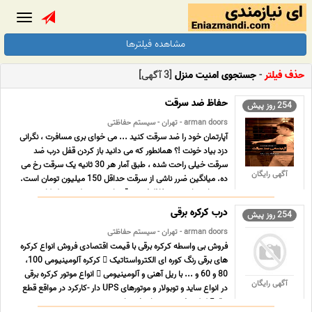
Toggle
gation
مشاهده فیلترها
حذف فیلتر
-
جستجوی امنیت منزل
[3 آگهی]
حفاظ ضد سرقت
254 روز پیش
arman doors - تهران - سیستم حفاظتی
آپارتمان خود را ضد سرقت کنید ... می خوای بری مسافرت ، نگرانی
دزد بیاد خونت !؟ همانطور که می دانید باز کردن قفل درب ضد
سرقت خیلی راحت شده ، طبق آمار هر 30 ثانیه یک سرقت رخ می
آگهی رایگان
ده. میانگین ضرر ناشی از سرقت حداقل 150 میلیون تومان است.
می توانید با نصب حفاظ ضد سرقت امنیت منزل و محل کا ... ...
درب کرکره برقی
254 روز پیش
arman doors - تهران - سیستم حفاظتی
فروش بی واسطه کرکره برقی با قیمت اقتصادی فروش انواع کرکره
های برقی رنگ کوره ای الکترواستاتیک  کرکره آلومینیومی 100،
80 و 60 و ... با ریل آهنی و آلومینیومی  انواع موتور کرکره برقی
آگهی رایگان
در انواع ساید و توبولار و موتورهای UPS دار -کارکرد در مواقع قطع
برق  کرکره ضد حریق با تیغه های ... ...