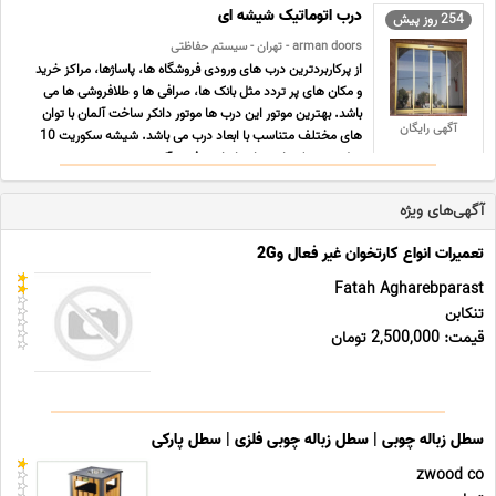
درب اتوماتیک شیشه ای
254 روز پیش
arman doors - تهران - سیستم حفاظتی
از پرکاربردترین درب های ورودی فروشگاه ها، پاساژها، مراکز خرید
و مکان های پر تردد مثل بانک ها، صرافی ها و طلافروشی ها می
باشد. بهترین موتور این درب ها موتور دانکر ساخت آلمان با توان
آگهی رایگان
های مختلف متناسب با ابعاد درب می باشد. شیشه سکوریت 10
میل درجه یک با مهر استاندارد و فریم آلومینیوم ... ...
آگهی‌های ویژه
تعمیرات انواع کارتخوان غیر فعال و2G
Fatah Agharebparast
تنکابن
قیمت: 2,500,000 تومان
سطل زباله چوبی | سطل زباله چوبی فلزی | سطل پارکی
zwood co