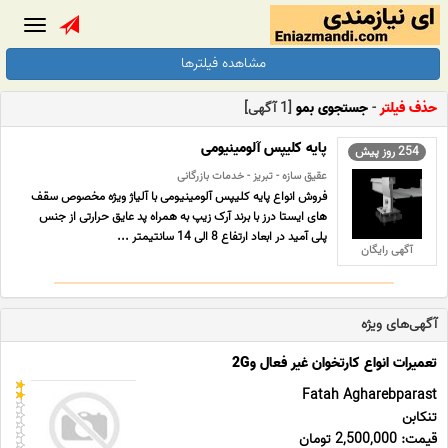
Toggle
gation
مشاهده فیلترها
حذف فیلتر
-
جستجوی بمو
[1 آگهی]
پایه کلیپس آلومینیومی
254 روز پیش
عقیق سازه - تبریز - خدمات بازرگانی
فروش انواع پایه کلیپس آلومینیومی با آلیاژ ویژه مخصوص سقف
های ایستا درز با برند آرک زیپ به همراه پد عایق حرارتی از جنس
پلی آمید در ابعاد ارتفاع 8 الی 14 سانتیمتر ...
آگهی رایگان
آگهی‌های ویژه
تعمیرات انواع کارتخوان غیر فعال و2G
Fatah Agharebparast
تنکابن
قیمت: 2,500,000 تومان