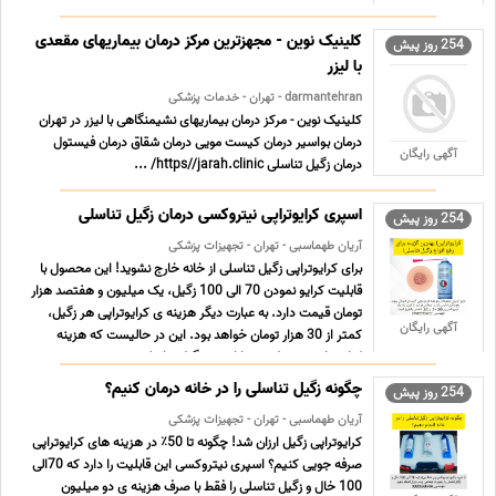
فوری و قطعی https//darman.clinic/ ...
کلینیک نوین - مجهزترین مرکز درمان بیماریهای مقعدی
254 روز پیش
با لیزر
darmantehran - تهران - خدمات پزشکی
کلینیک نوین - مرکز درمان بیماریهای نشیمنگاهی با لیزر در تهران
درمان بواسیر درمان کیست مویی درمان شقاق درمان فیستول
آگهی رایگان
درمان زگیل تناسلی https//jarah.clinic/ ...
اسپری کرایوتراپی نیتروکسی درمان زگیل تناسلی
254 روز پیش
آریان طهماسبی - تهران - تجهیزات پزشکی
برای کرایوتراپی زگیل تناسلی از خانه خارج نشوید! این محصول با
قابلیت کرایو نمودن 70 الی 100 زگیل، یک میلیون و هفتصد هزار
تومان قیمت دارد. به عبارت دیگر هزینه ی کرایوتراپی هر زگیل،
آگهی رایگان
کمتر از 30 هزار تومان خواهد بود. این در حالیست که هزینه
کرایوتراپی در مطب، به ازای هر زگیل تناسلی، ... ...
چگونه زگیل تناسلی را در خانه درمان کنیم؟
254 روز پیش
آریان طهماسبی - تهران - تجهیزات پزشکی
کرایوتراپی زگیل ارزان شد! چگونه تا 50٪ در هزینه های کرایوتراپی
صرفه جویی کنیم؟ اسپری نیتروکسی این قابلیت را دارد که 70الی
100 خال و زگیل تناسلی را فقط با صرف هزینه ی دو میلیون