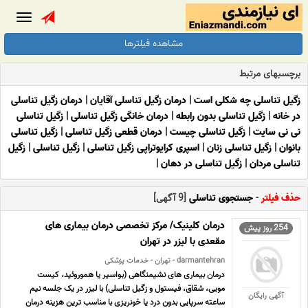
Toggle
gation
مشاهده فیلترها
برچسبهای مرتبط
زگیل تناسلی چه شکلی است
|
درمان زگیل تناسلی آقایان
|
درمان زگیل تناسلی
در خانه
|
زگیل تناسلی بدون رابطه
|
درمان خانگی زگیل تناسلی
|
زگیل تناسلی
نی نی سایت
|
زگیل تناسلی چیست
|
درمان قطعی زگیل تناسلی
|
زگیل تناسلی
بانوان
|
زگیل تناسلی زنان
|
اسپری کرایوتراپی زگیل تناسلی
|
زگیل تناسلی
|
زگیل
تناسلی مردان
|
زگیل تناسلی در دهان
|
حذف فیلتر
-
جستجوی تناسلی
[9 آگهی]
درمان کلینیک/ مرکز تخصصی درمان بیماری های
254 روز پیش
مقعدی با لیزر در تهران
darmantehran - تهران - خدمات پزشکی
درمان بیماری های نشیمنگاهی (بواسیر یا هموروئید، کیست
مویی، شقاق، فیستول و زگیل تناسلی) با لیزر در یک جلسه نیم
آگهی رایگان
ساعته سرپایی بدون درد یا خونریزی با مناسب ترین هزینه درمان