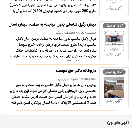
تناسلی است. اسپری نیتروکسی پن ( اسپری کرایوتراپی شخصی)
آگهی رایگان
حاوی 200 میلی لیتر دی کسید نیتروژن (N2O) که دمای آن به
حدود منفی 96 درجه سانتیگراد می رسد. این محصول قابلیت
کاهش دمای بافت تا حدود منفی 70 درجه سانتی گراد را دارد. برای
درمان زگیل تناسلی بدون مراجعه به مطب، درمان آسان
254 روز پیش
... ...
حسینی - تهران - تجهیزات پزشکی
درمان زگیل تناسلی بدون مراجعه به مطب، درمان آسان زگیل
تناسلی دارید؟ نیازی نیست برای درمان از خانه خارج شوید!
نیتروکسی پن راه حلی ساده و به صرفه برای کرایوتراپی خانگی 1.
آگهی رایگان
موثر و مشابه کرایوتراپی مطب 2. بدون درد و خونریزی 3. قابلیت
درمان حدود 50 تا 70 موضع تنها با یک اسپری 4. ارسال ... ...
داروخانه دکتر حق دوست
254 روز پیش
yasna web - مشهد - بازاریابی
بهترین دارو ها برای درمان زگیل تناسی موجود است و به طور
تخصصی روی داروهایی زگیل تناسلی کار می شود. این یک داروی
جدید و عالی برای افزایش ایمنی بدن هست ادرس مشهد خیابان
آگهی رایگان
عارف 3 (محتشمی 8) پلاک 27 ساختمان پزشکان امین داروخانه
دکتر حق دوست ساعت کاری شنبه تا پنجشنبه 10 صبح تا 10
شب ج ... ...
آگهی‌های ویژه