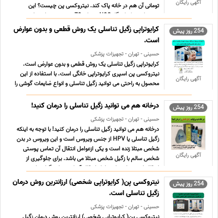
آگهی رایگان
تومانی آن هم در خانه پاک کند. نیتروکسی پن چیست؟ این
محصول، به کمک گاز N2O سرمای 70- درجه می تواند تول ... ...
کرایوتراپی زگیل تناسلی یک روش قطعی و بدون عوارض
254 روز پیش
است.
حسینی - تهران - تجهیزات پزشکی
کرایوتراپی زگیل تناسلی یک روش قطعی و بدون عوارض است.
نیتروکسی پن اسپری کرایوتراپی خانگی است. با استفاده از این
آگهی رایگان
محصول به راحتی می توانید زگیل تناسلی و انواع ضایعات گوشی را
در خانه و بصورت شخصی درمان کنید. کرایوتراپی زگیل تناسلی یکی
از روش های قطعی برای از بین بردن انواع زگیل هاس ... ...
درخانه هم می توانید زگیل تناسلی را درمان کنید!
254 روز پیش
حسینی - تهران - تجهیزات پزشکی
درخانه هم می توانید زگیل تناسلی را درمان کنید! با توجه به اینکه
زگیل تناسلی یا HPV از جنس ویروس است و این ویروس در بدن
شخص مبتلا زنده است و یکی ازعوامل انتقال آن تماس پوستی
آگهی رایگان
شخص سالم با زگیل شخص مبتلا می باشد. برای جلوگیری از
انتقال این بیماری باید عامل انتقال آن که همان زگیل ها ه ... ...
نیتروکسی پن( کرایوتراپی شخصی) ارزانترین روش درمان
254 روز پیش
زگیل تناسلی است.
حسینی - تهران - تجهیزات پزشکی
نیتروکسی پن( کرایوتراپی شخصی) ارزانترین روش درمان زگیل