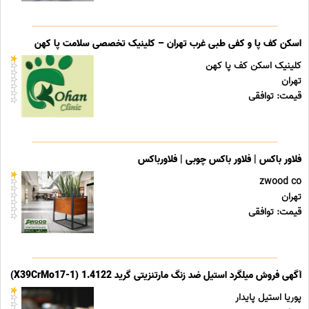
اسکن کف پا و کفی طبی غرب تهران – کلینیک تخصصی سلامت پا کهن
کلینیک اسکن کف پا کهن
تهران
قیمت: توافقی
فلاور باکس | فلاور باکس چوبی | فلاورباکس
zwood co
تهران
قیمت: توافقی
آگهی فروش میلگرد استیل ضد زنگ مارتنزیتی گرید 1.4122 (X39CrMo17-1)
پوریا استیل پایدار