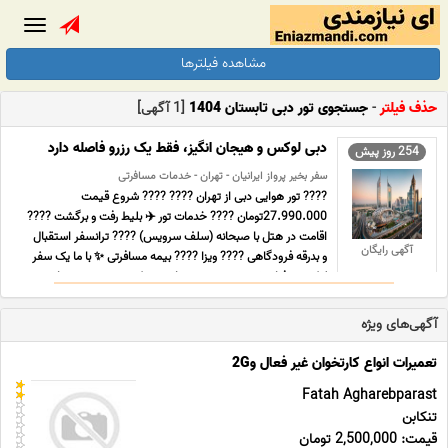
Toggle
gation
مشاهده فیلترها
حذف فیلتر
-
جستجوی تور دبی تابستان 1404
[1 آگهی]
دبی لوکس و هیجان انگیز، فقط یک رزرو فاصله دارد
254 روز پیش
سفر بخیر پرواز ایرانیان - تهران - خدمات مسافرتی
???? تور هوایی دبی از تهران ???? ???? شروع قیمت
27.990.000تومان ???? خدمات تور ✈️ بلیط رفت و برگشت ????
اقامت در هتل با صبحانه (سلف سرویس) ???? ترانسفر استقبال
آگهی رایگان
و بدرقه فرودگاهی ???? ویزا ???? بیمه مسافرتی ✨ با ما یک سفر
لوکس و فراموش نشدنی به دبی را تجربه کنید. بهترین تورهای
تفری ... ...
آگهی‌های ویژه
تعمیرات انواع کارتخوان غیر فعال و2G
Fatah Agharebparast
تنکابن
قیمت: 2,500,000 تومان