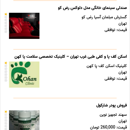
صندلی سینمای خانگی مدل دلوکس رض کو
گسترش مبلمان آسیا رض کو
تهران
قیمت: توافقی
اسکن کف پا و کفی طبی غرب تهران – کلینیک تخصصی سلامت پا کهن
کلینیک اسکن کف پا کهن
تهران
قیمت: توافقی
فروش پودر شارکول
سهند تجهیز نوین
تهران
قیمت: 260,000 تومان