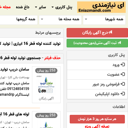
پنل کاربری
سایر
داغ شده
مجله خ
همه شهرها
همه محله ها
همه گروهها
درج آگهی رایگان
برچسبهای مرتبط
ثبت آگهی متنی(بدون محدودیت)
تولید کننده لوله قطر 16 ابیاری
|
تولید ک
پنل کاربری
حذف فیلتر
-
جستجوی تولید لوله قطر 16
ورود
سامان دریپ تولید کننده
253 روز پیش
عضویت
بهساخت بانی کارا - تهرا
فراموشی رمز عبور
دانلود اپلیکیشن
اینستاگرام https//www.instagram.com/samandrip/ ادرس ایمیل info@behsakhtco.c ... ...
آگهی رایگان
اطلاعات
لوله های قطر 16 آبیاری متراژ خورده سامان دریپ
253 روز پیش
هر ستاره هر روز 3 هزار تومان
سامان دریپ - تهران - ک
تعرفه آگهی ویژه