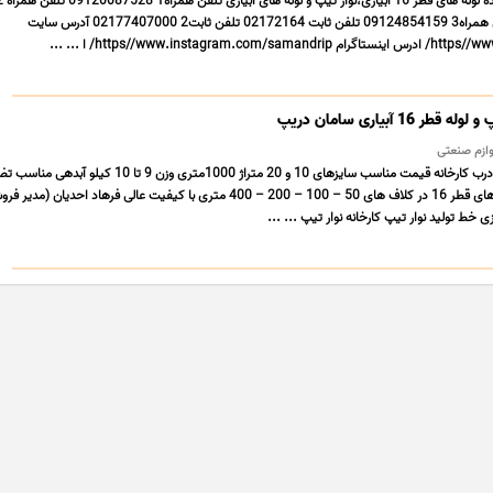
سامان دریپ تولید کننده لوله های قطر 16 آبیاری،ن
09128080200 تلفن همراه3 09124854159 تلفن ثابت 02172164 تلفن ثابت2 02177407000 آدرس سایت
https//www.instagram/ ا ... ...
 16 آبیاری سامان دریپ
لوازم صنعتی
بدون واسطه – تحویل درب کارخانه قیمت مناسب سایزهای 10 و 20 متراژ 1000متری وزن 9 تا 10 ک
محصول صادراتی لوله های قطر 16 در کلاف های 50 – 100 – 200 – 400 متری با کیفیت عالی فرهاد احدیان (مد
ازی خط تولید نوار تیپ کارخانه نوار تیپ ... ...