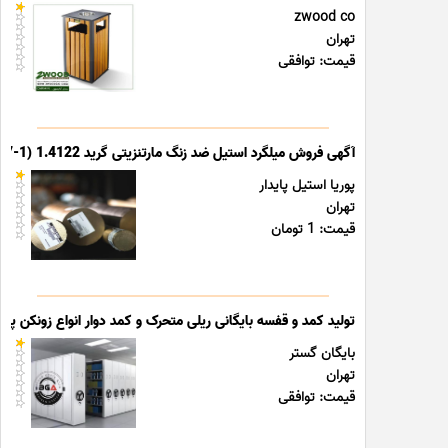
zwood co
تهران
قیمت: توافقی
آگهی فروش میلگرد استیل ضد زنگ مارتنزیتی گرید 1.4122 (X39CrMo17-1)
پوریا استیل پایدار
تهران
قیمت: 1 تومان
تولید کمد و قفسه بایگانی ریلی متحرک و کمد دوار انواع زونکن پوشه
بایگان گستر
تهران
قیمت: توافقی