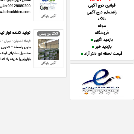
قوانین درج آگهی
راهنمای درج آگهی
https//www.behsakhtco.com/ ادرس اینستاگرام .com/samandrip
آگهی رایگان
بلاگ
مجله
تولید کننده نوار تیپ و لوله قطر
فروشگاه
253 روز پیش
بازدید آگهی
فرهاد احدیان - تهران - 
بازدید خبر
قیمت لحظه ای دلار آزاد
بازاریابی) هزینه راه اند
آگهی رایگان