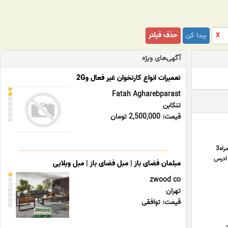
پیدا کن
حذف فیلتر
X
آگهی‌های ویژه
تعمیرات انواع کارتخوان غیر فعال و2G
Fatah Agharebparast
تنکابن
قیمت: 2,500,000 تومان
سامان دریپ تولید کننده لوله های قطر 16 آبیاری تلفن همراه1 09120087528 تلفن همراه 2 09128080200 تلفن همراه3
ثابت 02172164 تلفن ثابت2 02177407000 آدرس سایت https//www.behsakhtco.com/ ادرس
مبلمان فضای باز | مبل فضای باز | مبل ویلایی
zwood co
تهران
قیمت: توافقی