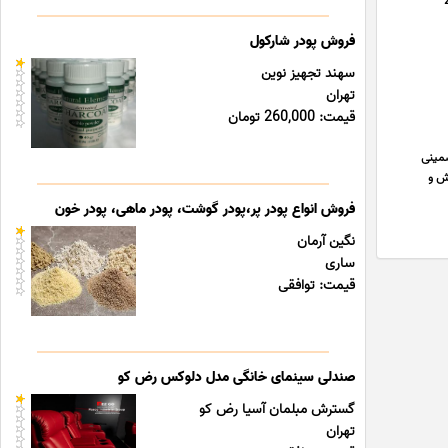
وار تیپ و لوله های آبیاری تلفن همراه1 09120087528 تلفن همراه 2
فروش پودر شارکول
سهند تجهیز نوین
تهران
قیمت: 260,000 تومان
یلو آبدهی مناسب تضمینی
یر فروش و
فروش انواع پودر پر،پودر گوشت، پودر ماهی، پودر خون
نگین آرمان
ساری
قیمت: توافقی
صندلی سینمای خانگی مدل دلوکس رض کو
گسترش مبلمان آسیا رض کو
تهران