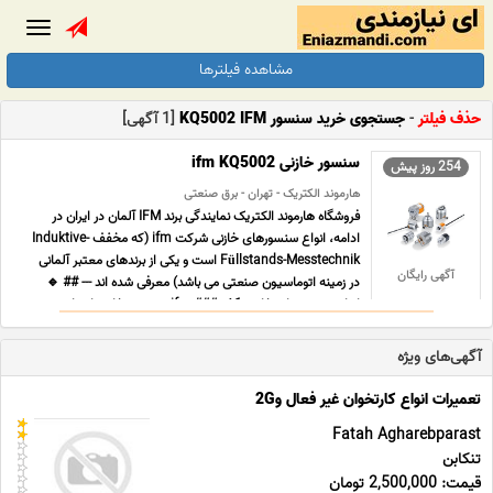
Toggle
gation
مشاهده فیلترها
حذف فیلتر
-
جستجوی خرید سنسور KQ5002 IFM
[1 آگهی]
سنسور خازنی ifm KQ5002
254 روز پیش
هارموند الکتریک - تهران - برق صنعتی
فروشگاه هارموند الکتریک نمایندگی برند IFM آلمان در ایران در
ادامه، انواع سنسورهای خازنی شرکت ifm (که مخفف Induktive-
Füllstands-Messtechnik است و یکی از برندهای معتبر آلمانی
آگهی رایگان
در زمینه اتوماسیون صنعتی می باشد) معرفی شده اند --- ## 🔹
انواع سنسورهای خازنی ifm ### ✅ 1. سنسور خازنی استا ... ...
آگهی‌های ویژه
تعمیرات انواع کارتخوان غیر فعال و2G
Fatah Agharebparast
تنکابن
قیمت: 2,500,000 تومان