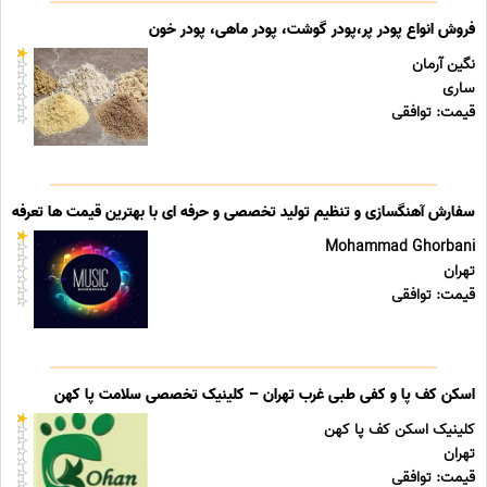
فروش انواع پودر پر،پودر گوشت، پودر ماهی، پودر خون
نگین آرمان
ساری
قیمت: توافقی
سفارش آهنگسازی و تنظیم تولید تخصصی و حرفه ای با بهترین قیمت ها تعرفه ه
Mohammad Ghorbani
تهران
قیمت: توافقی
اسکن کف پا و کفی طبی غرب تهران – کلینیک تخصصی سلامت پا کهن
کلینیک اسکن کف پا کهن
تهران
قیمت: توافقی