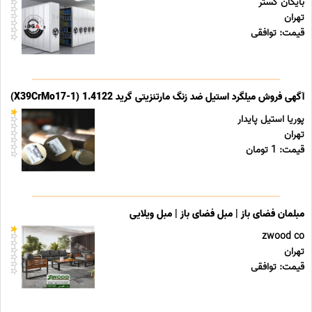
بایگان گستر
تهران
قیمت: توافقی
آگهی فروش میلگرد استیل ضد زنگ مارتنزیتی گرید 1.4122 (X39CrMo17-1)
پوریا استیل پایدار
تهران
قیمت: 1 تومان
مبلمان فضای باز | مبل فضای باز | مبل ویلایی
zwood co
تهران
قیمت: توافقی