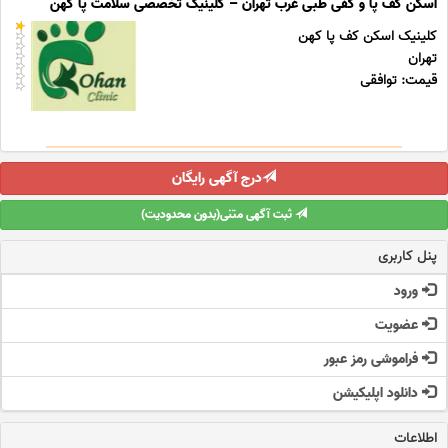
اسکن کف پا و کفی طبی غرب تهران – کلینیک تخصصی سلامت پا کهن
کلینیک اسکن کف پا کهن
تهران
قیمت: توافقی
درج آگهی رایگان
ثبت آگهی متنی(بدون محدودیت)
پنل کاربری
ورود
عضویت
فراموشی رمز عبور
دانلود اپلیکیشن
اطلاعات