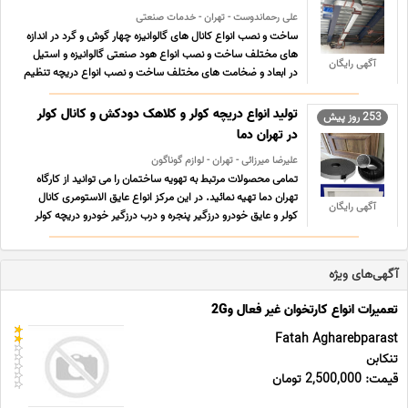
علی رحماندوست - تهران - خدمات صنعتی
ساخت و نصب انواع کانال های گالوانیزه چهار گوش و گرد در اندازه
های مختلف ساخت و نصب انواع هود صنعتی گالوانیزه و استیل
آگهی رایگان
در ابعاد و ضخامت های مختلف ساخت و نصب انواع دریچه تنظیم
هوا رنگ استاتیک و دریچه بازدید زیر فن کوئل و داکت اسپلیت
اجرای کانالهای فلکسی بله ساخت و نصب انواع کانال ها ... ...
تولید انواع دریچه کولر و کلاهک دودکش و کانال کولر
253 روز پیش
در تهران دما
علیرضا میرزائی - تهران - لوازم گوناگون
تمامی محصولات مرتبط به تهویه ساختمان را می توانید از کارگاه
تهران دما تهیه نمائید. در این مرکز انواع عایق الاستومری کانال
آگهی رایگان
کولر و عایق خودرو درزگیر پنجره و درب درزگیر خودرو دریچه کولر
کلاهک شومینه و باربیکیو دمپر بادی صنعتی دریچه بازدید
تاسیسات فن فن هواکش هواکش هواکش صنعتی سانتری ... ...
آگهی‌های ویژه
تعمیرات انواع کارتخوان غیر فعال و2G
Fatah Agharebparast
تنکابن
قیمت: 2,500,000 تومان