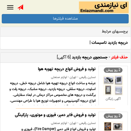
Toggle
gation
مشاهده فیلترها
برچسبهای مرتبط
دریچه بازدید تاسیسات
|
حذف فیلتر
-
جستجوی دریچه بازدید
[6 آگهی]
تولید و فروش انواع دریچه تهویه هوا
2 روز پیش
نسترن رفیعی - تهران - لوازم صنعتی
عرضه و ساخت انواع دریچه تهویه هوا شامل دریچه خطی، دریچه
اسلوت، دریچه سقفی، دریچه بازدید، دریچه مشبک، دریچه رفت و
برگشت و دریچه های مخصوص مراکز درمانی در ابعاد سفارشی.
آگهی رایگان
انواع دریچه آلومینیومی و تجهیزات توزیع هوا با طراحی مهندسی،
کیفیت ساخت بالا و قابلیت تولید بر اساس ابعاد و مشخصات ...
...
تولید و فروش فایر دمپر، فیوزی و موتوری، پارکینگی
2 روز پیش
نسترن رفیعی - تهران - لوازم صنعتی
تولید و فروش انواع فایر دمپر (Fire Damper)، فیوزی و