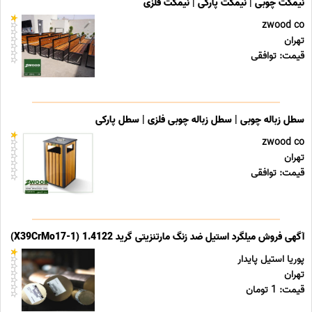
نیمکت چوبی | نیمکت پارکی | نیمکت فلزی
zwood co
تهران
قیمت: توافقی
سطل زباله چوبی | سطل زباله چوبی فلزی | سطل پارکی
zwood co
تهران
قیمت: توافقی
آگهی فروش میلگرد استیل ضد زنگ مارتنزیتی گرید 1.4122 (X39CrMo17-1)
پوریا استیل پایدار
تهران
قیمت: 1 تومان