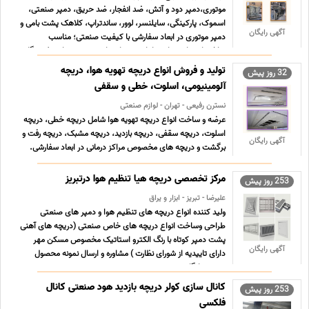
موتوری،دمپر دود و آتش، ضد انفجار، ضد حریق، دمپر صنعتی،
اسموک، پارکینگی، سایلنسر، لوور، ساندتراپ، کلاهک پشت بامی و
آگهی رایگان
دمپر موتوری در ابعاد سفارشی با کیفیت صنعتی؛ مناسب
ساختمان های تجاری، اداری، بیمارستانی، مترو، صنایع نفت، گاز،
پترو ... ...
تولید و فروش انواع دریچه تهویه هوا، دریچه
32 روز پیش
آلومینیومی، اسلوت، خطی و سقفی
نسترن رفیعی - تهران - لوازم صنعتی
عرضه و ساخت انواع دریچه تهویه هوا شامل دریچه خطی، دریچه
اسلوت، دریچه سقفی، دریچه بازدید، دریچه مشبک، دریچه رفت و
آگهی رایگان
برگشت و دریچه های مخصوص مراکز درمانی در ابعاد سفارشی.
انواع دریچه آلومینیومی و تجهیزات توزیع هوا با طراحی مهندسی،
کیفیت ساخت بالا و قابلیت تولید بر اساس ابعاد و مشخصات ...
مرکز تخصصی دریچه هیا تنظیم هوا درتبریز
253 روز پیش
...
علیرضا - تبریز - ابزار و یراق
ولید کننده انواع دریچه های تنظیم هوا و دمپر های صنعتی
طراحی وساخت انواع دریچه های خاص صنعتی (دریچه های آهنی
پشت دمپر کوتاه با رنگ الکترو استاتیک مخصوص مسکن مهر
آگهی رایگان
دارای تاییدیه از شورای نظارت ) مشاوره و ارسال نمونه محصول
بصورت رایگان ________________________________________
________ ... ...
کانال سازی کولر دریچه بازدید هود صنعتی کانال
253 روز پیش
فلکسی