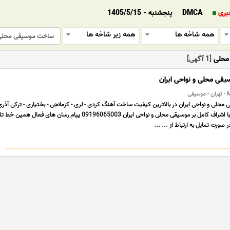
بری
DMCA
پنجشنبه - 1405/5/15
همه شاخه ها
همه زیر شاخه ها
محلی
[1 آگهی]
قی محلی و نواحی ایران
ی
لی و نواحی ایران در بالاترین کیفیت ساخت آهنگ کردی - لری - کرمانجی - بختیاری - ترکی آذری 
- مازنی - گیلکی - عربی با اشراف کامل بر موسیقی محلی و نواحی ایران 09196065003 پیام رسان های فعال هم
 صورت تمایل به ارتباط از ... ...