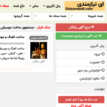
پنل کاربری
سایر
داغ شده
مجله خ
همه شهرها
همه محله ها
همه گروهها
درج آگهی رایگان
حذف فیلتر
-
جستجوی ساخت موسیقی 
ثبت آگهی متنی(بدون محدودیت)
ساخت آهنگ و موسی
6 ساعت پیش
Mohammad Ghorbani - تهران - موسیق
پنل کاربری
ساخت آهنگ و موسیقی مح
ورود
روبیکا ایتا بله سروش در
آگهی رایگان
عضویت
فراموشی رمز عبور
دانلود اپلیکیشن
اطلاعات
هر ستاره هر روز 3 هزار تومان
تعرفه آگهی ویژه