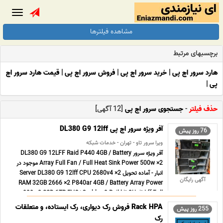
Toggle
gation
مشاهده فیلترها
برچسبهای مرتبط
هارد سرور اچ پی
|
خرید سرور اچ پی
|
فروش سرور اچ پی
|
قیمت هارد سرور اچ
پی
|
حذف فیلتر
-
جستجوی سرور اچ پی
[12 آگهی]
آفر ویژه سرور اچ پی DL380 G9 12lff
76 روز پیش
ویرا سرور تاو - تهران - خدمات شبکه
آفر ویژه سرور DL380 G9 12LFF Raid P440 4GB / Battery
Array Full Fan / Full Heat Sink Power 500w ×2 موجود در
انبار - آماده تحویل Server DL380 G9 12lff CPU 2680v4 ×2
آگهی رایگان
RAM 32GB 2666 ×2 P840ar 4GB / Battery Array Power
800 ×2 SSD 1TB EVO+Caddy ×3 Rail kit 2Unit Lff Full
Fan & Heat ... ...
Rack HPA فروش رک دیواری، رک ایستاده، و متعلقات
255 روز پیش
رک