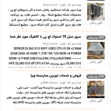
ویرا سرور تاو - تهران - خدمات شبکه
ویرا سرور، واردات مستقیم، پخش عمده و تکی سرورهای اچ پی ،
محصولات شبکه سوئیچ شبکه ، روتر ، امنیتی هارد، رم، پردازنده
سرور کش و باطری سرور ریدکنترلر هیت سینک فن سرور کدی
آگهی رایگان
هارد پاور سرور کابل و تبدیل کارت شبکه سرور ، سوئیچ (سیسکو)
لپ تاپ استوک ، مینی کیس ، مانیتور پارت نامبر + گارانت ... ...
سرور نسل 10 استوک اچ پی با کانفیگ مورد نظر شما
255 روز پیش
ویرا سرور تاو - تهران - خدمات شبکه
SERVER DL360 G10 8SFF USED CPU 6138 ×2 RAM
32GB 2666 ×8 HARD 1.2TB 10K 12G NEW ×4 POWER
500W ×2 P408I 2GB FULLFAN /FULLHEATSINK ------------
آگهی رایگان
DL380 G10 سرور پرسرعت HPE DL380 G10 sff CPU 6154
×2 RAM HP 64GB DDR4 2666 ×2 HP P408i-a 2GB ×1 HP
96w Smart Storage G10 ×1 HDD 1.2TB 10k 12 ... ...
فروش و خدمات دوربین مداربسته ویرا
255 روز پیش
ویرا سرور تاو - تهران - سیستم حفاظتی
فروش و خدمات دوربین مداربسته ویرا (نصب - عیب یابی -
پشتیبانی) ارائه خدمات دوربین های مداربسته دام ، بولت،
اسپیددام برای تمامی برندها ارائه خدمات دوربین های دوربین های
آگهی رایگان
مداربسته تحت شبکه (IP)، دوربین های مداربسته AHD ارائه
خدمات نصب و راه اندازی سیستم های صوت و تصویر بر روی بستر