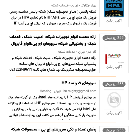
بهزاد چکاوک - تهران - خدمات شبکه
شبکه پالیس ( دنیای تجهیزات شبکه) شبکه پالیس نماینده رسمی
فروش رک های اچ پی آسیا HP Asia با نام تجاری HPA در ایران
آگهی رایگان
فروش رک ، فروش رک سرور ، فروش رک ایرانی اچ پی آسیا HP
Asia با نام تجاری HPA ، فروش رک دیواری ، فروش رک ایستاده ،
فروش متعلقات رک رک دیواری 4 یونیت اچ پی آسیا HPA WM
ارائه دهنده انواع تجهیزات شبکه، امنیت شبکه، خدمات
255 روز پیش
... ...
شبکه و پشتیبانی شبکه،سرورهای اچ پی،انواع فایروال
فاواجم - تهران - خدمات شبکه
ارائه دهنده انواع تجهیزات شبکه، امنیت شبکه، خدمات شبکه و
پشتیبانی شبکه،سرورهای اچ پی،انواع فایروال های سخت
آگهی رایگان
افزاری،تجهیزات میکروتیک و.. شماره های ثابت 02122849611
02122848041 تلفن همراه 09121181273 آدرس ایمیل
info@favajam.com آدرس سایت www.favajam.com
سرورهای قدرتمند HP
255 روز پیش
www. favastock.ir www.iranq ... ...
hn.mighty@gmail.com - تهران - Hosting
سرورهای قدرتمند HP با پردازنده های Intel، یکی از گزینه های برتر
در حوزه مدیریت سرور هستند. سرورهای HP با استفاده از پردازنده
های Intel ارائه می شوند که قدرت و کارایی بالایی را در پردازش و
آگهی رایگان
مدیریت بار کاری سنگین فراهم می کنند. این پردازنده ها با توانایی
پردازش چند هسته ای و فرکانس ... ...
پخش عمده و تکی سرورهای اچ پی ، محصولات شبکه
255 روز پیش