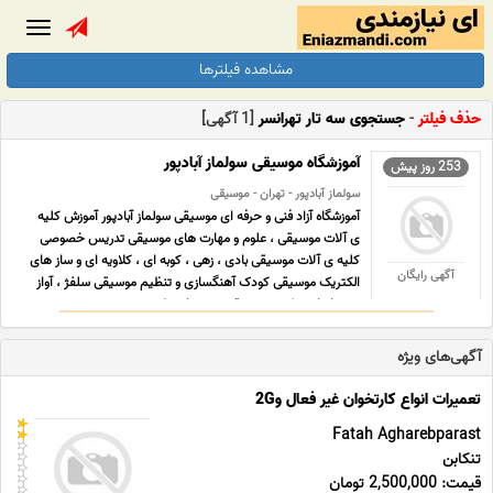
Toggle
gation
مشاهده فیلترها
حذف فیلتر
-
جستجوی سه تار تهرانسر
[1 آگهی]
آموزشگاه موسیقی سولماز آبادپور
253 روز پیش
سولماز آبادپور - تهران - موسیقی
آموزشگاه آزاد فنی و حرفه ای موسیقی سولماز آبادپور آموزش کلیه
ی آلات موسیقی ، علوم و مهارت های موسیقی تدریس خصوصی
کلیه ی آلات موسیقی بادی ، زهی ، کوبه ای ، کلاویه ای و ساز های
آگهی رایگان
الکتریک موسیقی کودک آهنگسازی و تنظیم موسیقی سلفژ ، آواز
و صداسازی تئوری موسیقی و... پیانو ، کیبورد ... ...
آگهی‌های ویژه
تعمیرات انواع کارتخوان غیر فعال و2G
Fatah Agharebparast
تنکابن
قیمت: 2,500,000 تومان