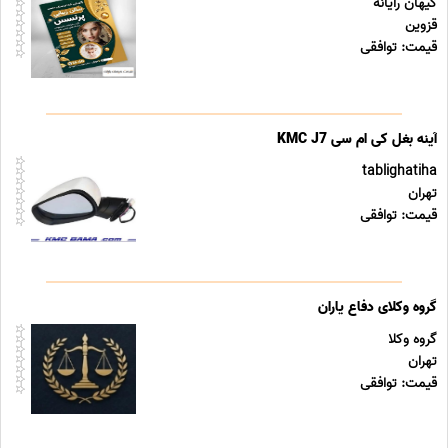
کیهان رایانه
قزوین
قیمت: توافقی
آینه بغل کی ام سی KMC J7
tablighatiha
تهران
قیمت: توافقی
گروه وکلای دفاع یاران
گروه وکلا
تهران
قیمت: توافقی