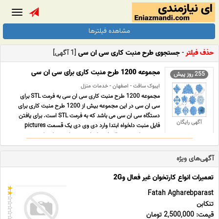
Toggle
gation
مشاهده فیلترها
حذف فیلتر
-
جستجوی طرح منبت کاری سی ان سی
[1 آگهی]
مجموعه 1200 طرح منبت کاری برای سی ان سی
255 روز پیش
ایبوک سافت - اصفهان - خدمات منزل
مجموعه 1200 طرح منبت کاری سی ان سی به فرمت STL برای
سی ان سی در این مجموعه بیش از 1200 طرح منبت کاری برای
دستگاه سی ان سی می باشد که به فرمت STL است. برای یافتن
آگهی رایگان
فایل منبت دلخواه ابتدا وارد دی وی دی یک قسمت pictures
شوید و طرح مورد نظر خود را بیابید . در نام هر طرح که به صورت
عکس ... ...
آگهی‌های ویژه
تعمیرات انواع کارتخوان غیر فعال و2G
Fatah Agharebparast
تنکابن
قیمت: 2,500,000 تومان