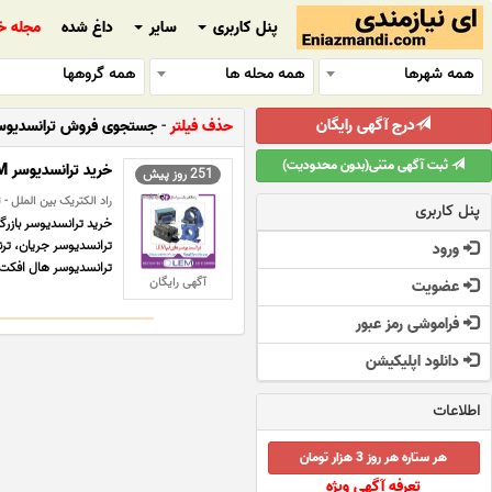
پنل کاربری
سایر
داغ شده
مجله خ
همه شهرها
همه محله ها
همه گروهها
درج آگهی رایگان
حذف فیلتر
-
جستجوی فروش ترانسدیوس
ثبت آگهی متنی(بدون محدودیت)
خرید ترانسدیوسر LEM، فروش ترنسدیوسر لم
251 روز پیش
راد الکتریک بین الملل -
پنل کاربری
ترانسدیوسر جریان، ترن
ورود
ترانسدیوسر هال افکت یا فروش 
آگهی رایگان
عضویت
فراموشی رمز عبور
دانلود اپلیکیشن
اطلاعات
هر ستاره هر روز 3 هزار تومان
تعرفه آگهی ویژه