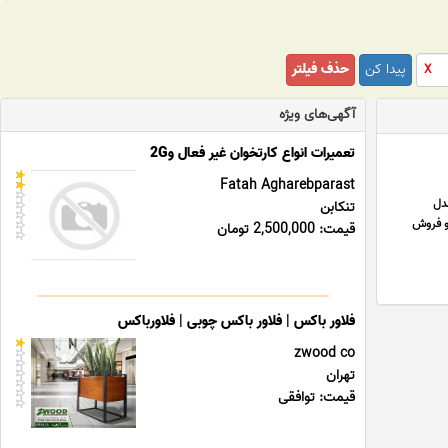
پیدا کن
حذف فیلتر
X
آگهی‌های ویژه
تعمیرات انواع کارتخوان غیر فعال و2G
Fatah Agharebparast
یران، انواع ترنسدیوسر لم LEM را در مدل
تنکابن
 و فروش
قیمت: 2,500,000 تومان
فلاور باکس | فلاور باکس چوبی | فلاورباکس
zwood co
تهران
قیمت: توافقی