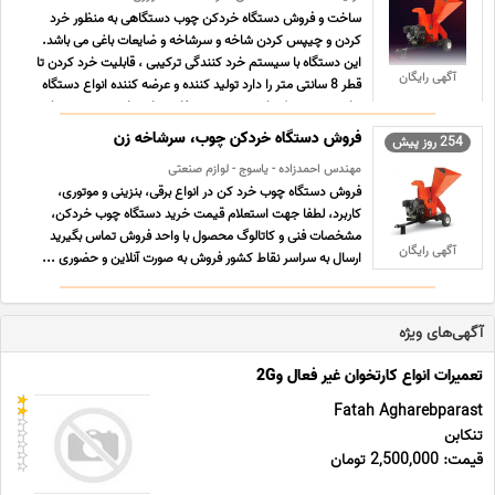
ساخت و فروش دستگاه خردکن چوب دستگاهی به منظور خرد
کردن و چیپس کردن شاخه و سرشاخه و ضایعات باغی می باشد.
این دستگاه با سیستم خرد کنندگی ترکیبی ، قابلیت خرد کردن تا
آگهی رایگان
قطر 8 سانتی متر را دارد تولید کننده و عرضه کننده انواع دستگاه
های صنعتی و کشاورزی . جهت سفارش با شماره درج شده تماس
... ...
فروش دستگاه خردکن چوب، سرشاخه زن
254 روز پیش
مهندس احمدزاده - یاسوج - لوازم صنعتی
فروش دستگاه چوب خرد کن در انواع برقی، بنزینی و موتوری،
کاربرد، لطفا جهت استعلام قیمت خرید دستگاه چوب خردکن،
مشخصات فنی و کاتالوگ محصول با واحد فروش تماس بگیرید
آگهی رایگان
ارسال به سراسر نقاط کشور فروش به صورت آنلاین و حضوری ...
آگهی‌های ویژه
تعمیرات انواع کارتخوان غیر فعال و2G
Fatah Agharebparast
تنکابن
قیمت: 2,500,000 تومان