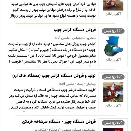
توانایی خرد کردن چوب های ضایعاتی چوب بری ها توانایی تولید
خاک اره از شاخ و برگ درختان توانایی تولید پودر از پوست گردو
آگهی رایگان
پوست پسته و هسته انواع میوه ها و… توانایی تولید پودر از زغال
توانایی آسیاب کردن زغال سنگ برای کسب اطلاعات بیشت ... ...
فروش دستگاه کراشر چوب
254 روز پیش
طاهری - بندرعباس - ماشین آلات
کراشر چوب ویژگی های محصول • تولید خاک اره از چوب و ضایعات
چوب • دو دستگاه در یک دستگاه ( چیپر و آسیاب ) • امکان تنظیم
سایز محصول خروجی • موتور 50 اسب 1500 دور • سیستم تغذیه
آگهی رایگان
با دو فیدر کوسه ای • خوراک دهی تا قطر 18 سانتیمتر • ظرفیت 1
الی 2 مترمکعب • برق سه فاز فروش بدون واسطه و ا ... ...
تولید و فروش دستگاه کراشر چوب (دستگاه خاک اره)
254 روز پیش
رضاییان - رشت - ماشین آلات
کاربرد دستگاه کراشر چوب دستگاهی است با ظرفیت و سرعت
بسیار بالا که تمامی ضایعات چوب را به خاک اره تبدیل می کند ودر
کنار خط تولید زغال فشرده می توان استفاده کرد و به کاهش
آگهی رایگان
هزینه و افزایش سرعت تولید کمک شایانی کند و همچنین کسانی
که در صنعت چوب فعالیت میکنند می توانند این دستگاه را خ ...
...
فروش دستگاه چیپر - دستگاه سرشاخه خردکن
254 روز پیش
تولیدکننده دستگاه صنعتی - کرمانشاه - کشاورزی