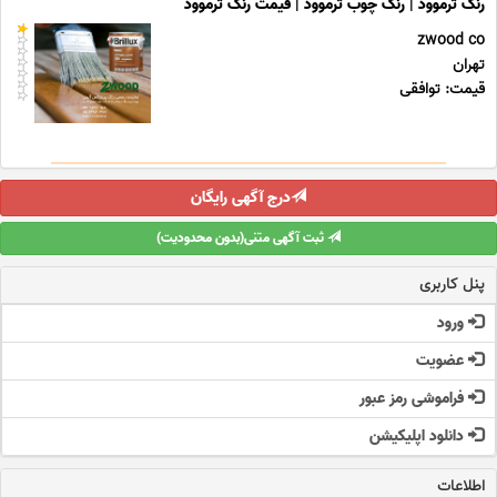
رنگ ترموود | رنگ چوب ترموود | قیمت رنگ ترموود
zwood co
تهران
قیمت: توافقی
درج آگهی رایگان
ثبت آگهی متنی(بدون محدودیت)
پنل کاربری
ورود
عضویت
فراموشی رمز عبور
دانلود اپلیکیشن
اطلاعات