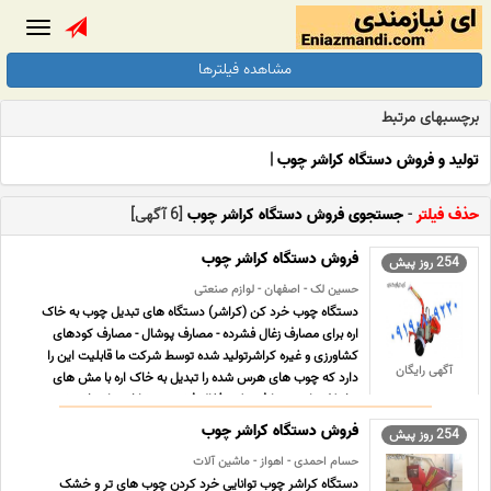
Toggle
gation
مشاهده فیلترها
برچسبهای مرتبط
تولید و فروش دستگاه کراشر چوب
|
حذف فیلتر
-
جستجوی فروش دستگاه کراشر چوب
[6 آگهی]
فروش دستگاه کراشر چوب
254 روز پیش
حسین لک - اصفهان - لوازم صنعتی
دستگاه چوب خرد کن (کراشر) دستگاه های تبدیل چوب به خاک
اره برای مصارف زغال فشرده - مصارف پوشال - مصارف کودهای
کشاورزی و غیره کراشرتولید شده توسط شرکت ما قابلیت این را
آگهی رایگان
دارد که چوب های هرس شده را تبدیل به خاک اره با مش های
مختلف تا در مصارف تولید ذغال فشرده و شاخه های خرد شده به
صور ... ...
فروش دستگاه کراشر چوب
254 روز پیش
حسام احمدی - اهواز - ماشین آلات
دستگاه کراشر چوب توانایی خرد کردن چوب های تر و خشک