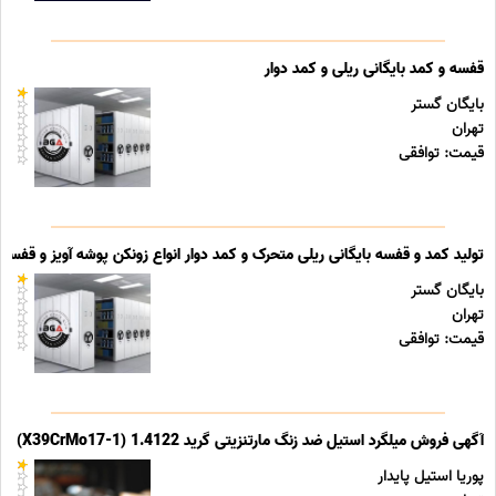
قفسه و کمد بایگانی ریلی و کمد دوار
بایگان گستر
تهران
قیمت: توافقی
تولید کمد و قفسه بایگانی ریلی متحرک و کمد دوار انواع زونکن پوشه آویز و قفسه ب
بایگان گستر
تهران
قیمت: توافقی
آگهی فروش میلگرد استیل ضد زنگ مارتنزیتی گرید 1.4122 (X39CrMo17-1)
پوریا استیل پایدار