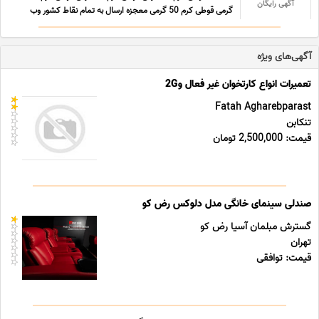
آگهی رایگان
گرمی قوطی کرم 50 گرمی معجزه ارسال به تمام نقاط کشور وب
سایت https//oneplastic.ir ثبت سفارش تماس ...
آگهی‌های ویژه
تعمیرات انواع کارتخوان غیر فعال و2G
Fatah Agharebparast
تنکابن
قیمت: 2,500,000 تومان
صندلی سینمای خانگی مدل دلوکس رض کو
گسترش مبلمان آسیا رض کو
تهران
قیمت: توافقی