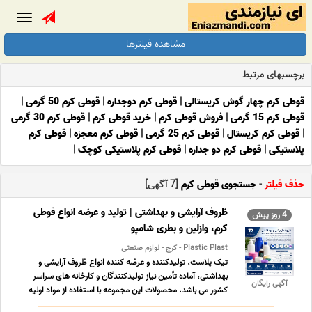
Toggle
gation
مشاهده فیلترها
برچسبهای مرتبط
قوطی کرم چهار گوش کریستالی
|
قوطی کرم دوجداره
|
قوطی کرم 50 گرمی
|
قوطی کرم 15 گرمی
|
فروش قوطی کرم
|
خرید قوطی کرم
|
قوطی کرم 30 گرمی
|
قوطی کرم کریستال
|
قوطی کرم 25 گرمی
|
قوطی کرم معجزه
|
قوطی کرم
پلاستیکی
|
قوطی کرم دو جداره
|
قوطی کرم پلاستیکی کوچک
|
حذف فیلتر
-
جستجوی قوطی کرم
[7 آگهی]
ظروف آرایشی و بهداشتی | تولید و عرضه انواع قوطی
4 روز پیش
کرم، وازلین و بطری شامپو
Plastic Plast - کرج - لوازم صنعتی
تیک پلاست، تولیدکننده و عرضه کننده انواع ظروف آرایشی و
بهداشتی، آماده تأمین نیاز تولیدکنندگان و کارخانه های سراسر
آگهی رایگان
کشور می باشد. محصولات این مجموعه با استفاده از مواد اولیه
باکیفیت و مطابق استانداردهای تولید، برای بسته بندی انواع