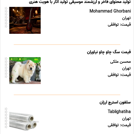
تولید محتوای فاخر و ارزشمند موسیقی تولید آثار با هویت هنری
Mohammad Ghorbani
تهران
قیمت: توافقی
قیمت سگ چاو چاو نیاوران
محسن ملکی
تهران
قیمت: توافقی
سلفون استرچ ارزان
Tablighatiha
تهران
قیمت: توافقی