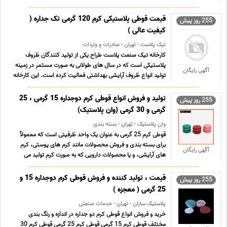
بندی وازلین، کرم، پماد و ژل های مراقبتی هستند. ✅ بدنه زرد
مقاوم با درب رنگی (سبز، آبی، فیروزه ای) ✅ طراحی ضد نشت، ...
قیمت قوطی پلاستیکی کرم 120 گرمی تک جداره (
255 روز پیش
...
کیفیت عالی )
تیک پلاست - تهران - صادرات و واردات
کارخانه تیک صنعت پلاست طراح یکی از تولید کنندگان ظروف
پلاستیکی است که در سال های طولانی به صورت مستمر در زمینه
آگهی رایگان
تولید انواع ظروف آرایشی بهداشتی فعالیت کرده است. این کارخانه
با تولید انواع ظروف کرم با کیفیت با ظاهری زیبا موفق به جلب
اعتماد و رضایت مشتریان شده است و انواع قوطی کرم ... ...
تولید و فروش انواع قوطی کرم دوجداره 15 گرمی ، 25
255 روز پیش
گرمی و 30 گرمی (وان پلاستیک)
وان پلاستیک - تهران - بسته بندی
قوطی کرم 25 گرمی به عنوان یک واحد ظرفیتی است که معمولاً
برای بسته بندی و فروش محصولات مانند کرم های پوستی، کرم
آگهی رایگان
های آرایشی، و یا محصولات دارویی که به صورت کرم تولید می
شوند، استفاده می شود. این نوع بسته بندی معمولاً برای
محصولاتی که به مقدار کمی از آن استفاده می شود و به یکباره
قیمت ، تولید کننده و فروش قوطی کرم دوجداره 15 و
255 روز پیش
مص ... ...
25 گرمی ( معجزه )
پلاستیک سازان - تهران - خدمات صنعتی
خرید و فروش انواع قوطی کرم دو جداره در اندازه و رنگ بندی
مختلف قوطی کرم 15 گرمی قوطی کرم 25 گرمی قوطی کرم 30