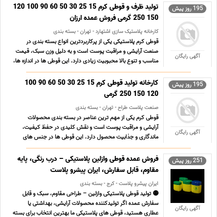
محصولات آرایشی، بهداشتی و مراقبتی طراحی و تولید می ... ...
تولید ظرف و قوطی کرم 15 25 30 50 60 90 100 120
195 روز پیش
150 250 گرمی فروش عمده ارزان
کارخانه پلاستیک سازی اشتهارد - تهران - بسته بندی
قوطی کرم پلاستیکی یکی از پرکاربردترین انواع بسته بندی در
صنعت آرایشی و مراقبت پوست است و به دلیل وزن سبک، قیمت
آگهی رایگان
مناسب و تنوع بالا محبوبیت زیادی دارد. این قوطی ها در اندازه ها،
رنگ ها و طراحی های مختلف تولید می شوند و به راحتی می توان
آن ها را با هویت بصری هر برند هماهنگ کرد. مقاوم ... ...
کارخانه تولید قوطی کرم 15 25 30 50 60 90 100
195 روز پیش
120 150 250 گرمی
صنعت پلاست طراح - تهران - بسته بندی
قوطی کرم یکی از مهم ترین عناصر در بسته بندی محصولات
آرایشی و مراقبت پوست است و نقش کلیدی در حفظ کیفیت،
آگهی رایگان
ماندگاری و جذابیت محصول دارد. این قوطی ها در جنس های
مختلفی مانند پلاستیک، شیشه و آکریلیک تولید می شوند و
هرکدام مزایای خاص خود را دارند؛ از وزن سبک و قیمت مناسب
فروش عمده قوطی وازلین پلاستیکی – درب رنگی، پایه
251 روز پیش
گرفته تا ظاهر ل ... ...
مقاوم، قابل سفارش، ایران پیشرو پلاست
ایران پیشرو پلاست - کرج - بسته بندی
🟡 تولید قوطی پلاستیکی وازلین – طراحی مقاوم، سبک و قابل
سفارش عمده اگر تولیدکننده محصولات آرایشی، بهداشتی یا
آگهی رایگان
عطاری هستید، قوطی های پلاستیکی ما بهترین انتخاب برای بسته