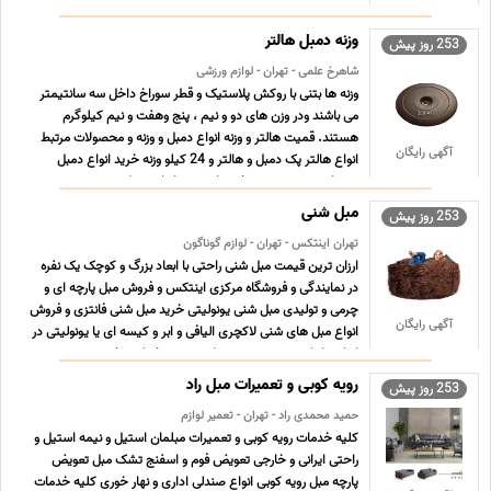
پروژه هستید و به دنبال خرید مبلمان شهری با کیفیت، قیمت
مناسب و خدمات کامل اجرایی هستید، ما اینجاییم تا بهترین
وزنه دمبل هالتر
253 روز پیش
گزین ... ...
شاهرخ علمی - تهران - لوازم ورزشی
وزنه ها بتنی با روکش پلاستیک و قطر سوراخ داخل سه سانتیمتر
می باشند ودر وزن های دو و نیم ، پنج وهفت و نیم کیلوگرم
هستند. قمیت هالتر و وزنه انواع دمبل و وزنه و محصولات مرتبط
آگهی رایگان
انواع هالتر پک دمبل و هالتر و 24 کیلو وزنه خرید انواع دمبل
بدنسازی و وزنه ورزشی خرید اینترنتی انواع دمبل ، و ... ...
مبل شنی
253 روز پیش
تهران اینتکس - تهران - لوازم گوناگون
ارزان ترین قیمت مبل شنی راحتی با ابعاد بزرگ و کوچک یک نفره
در نمایندگی و فروشگاه مرکزی اینتکس و فروش مبل پارچه ای و
چرمی و تولیدی مبل شنی یونولیتی خرید مبل شنی فانتزی و فروش
آگهی رایگان
انواع مبل های شنی لاکچری الیافی و ابر و کیسه ای یا یونولیتی در
انواع مازراتی ، سوسیسی ، جاسمین ، مخملی ، خ ... ...
رویه کوبی و تعمیرات مبل راد
253 روز پیش
حمید محمدی راد - تهران - تعمیر لوازم
کلیه خدمات رویه کوبی و تعمیرات مبلمان استیل و نیمه استیل و
راحتی ایرانی و خارجی تعویض فوم و اسفنج تشک مبل تعویض
پارچه مبل رویه کوبی انواع صندلی اداری و نهار خوری کلیه خدمات