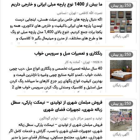
ما بیش از 1400 نوع پارچه مبلی ایرانی و خارجی داریم
253 روز پیش
نصرت الله کاظمی - تهران - نساجی
اگه دنبال پارچه های خاص برای مبلت هستی، اینجایی درست
اومدی! پارچه های ایرانی باکیفیت و خارجی های لاکچری، همه رو
یکجا برات جمع کردیم. تنوع بالای 1,400 مدل پارچه مبلی تو رنگ
آگهی رایگان
ها و طرح های مختلف. از مدرن و مینیمال بگیر تا کلاسیک و
سلطنتی، همه چی موجوده. کیفیت تضمینی، قیمت منصفانه. ار
... ...
رنگکاری و تعمیرات مبل و سرویس خواب
253 روز پیش
reza n - تهران - آماده به کار
40 سال سابقه تعمیرات تخصصی و رنگکاری انواع مبل ،درب چوبی
،تخت خواب ،کمدو کلیه صنایع چوبی وغیره با نازلترین قیمت و
بهترین کیفیت انواع رنگهای زیر جزع کارهای ما میباشد رنگ کردن
آگهی رایگان
مبل استیل و کلاسیک وصندلی رنگ کردن سرویس خواب های 2
نفره و تک نفره رنگ کردن دراور و کمد رنگ کردن درب های چ ... ...
فروش مبلمان شهری از تولیدی – نیمکت پارکی، سطل
253 روز پیش
زباله شهری، تجهیزات فضای شهری
تولید و تجهیز مراکز بازی - تهران - لوازم گوناگون
فروش مبلمان شهری از تولیدی – نیمکت پارکی، سطل زباله
شهری، تجهیزات فضای شهری با نصب، گارانتی و خدمات کامل اگر
آگهی رایگان
شهرداری، دهیاری، مجتمع مسکونی، پیمانکار فضای سبز یا مدیر