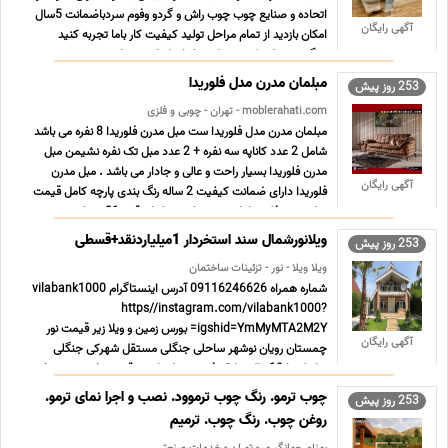
اتحاده و صنایع چوب چوب راش و گردو وفوم سردباضمانت 5سال
آگهی رایگان
امکان بازدید از تمام مراحل تولید کیفیت کار باما تجربه کنید
بزرگترین تولید کننده مبل در ایران کدام شهر است ت ... ...
مبلمان مدرن مدل فلوریدا
253 روز پیش
moblerahati.com - تهران - چوبی و فلزی
مبلمان مدرن مدل فلوریدا ست مبل مدرن فلوریدا 8 نفره می باشد
شامل 2 عدد کاناپه سه نفره + 2 عدد مبل تک نفره نشیمن مبل
مدرن فلوریدا بسیار راحت و عالی و جادار می باشد . مبل مدرن
آگهی رایگان
فلوریدا دارای ضمانت کیفیت 2 ساله رنگ بندی پارچه کامل قیمت
مبل مدرن فلوریدا را در وب سایت مبلمان قرن 21 مشاه ... ...
ویلانورشمال سند استخردار 1میلیاردنقد+قسطی
253 روز پیش
ویلا ویلا - نور - تزئینات ساختمان
شماره همراه 09116246626 آدرس اینستاگرام vilabank1000
https//instagram.com/vilabank1000?
igshid=YmMyMTA2M2Y= بورس زمین و ویلا زیر قیمت نور
آگهی رایگان
چمستان رویان نوشهر ساحلی جنگلی مستقل شهرکی جنگلی
ساحلی با 10سال سابقه فردش ویلاهای زیرقیمت خرید زمین خرید
ویلا خرید زمین زیر قیمت خرید ویلا زیر ... ...
چوب ترمو. رنگ چوب ترموود. نصب و اجرا نمای ترمو.
253 روز پیش
روغن چوب. رنگ چوب. ترمیم