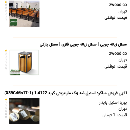
zwood co
تهران
قیمت: توافقی
سطل زباله چوبی | سطل زباله چوبی فلزی | سطل پارکی
zwood co
تهران
قیمت: توافقی
آگهی فروش میلگرد استیل ضد زنگ مارتنزیتی گرید 1.4122 (X39CrMo17-1)
پوریا استیل پایدار
تهران
قیمت: 1 تومان