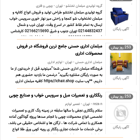
گروه تولیدی مبلمان تختشو - تهران - چوبی و فلزی
گروه تولیدی مبلمان تختشو طراحی تولید و فروش انواع کاناپه و
مبلمان تختخواب شو کمجا و راحتی میز نهار خوری سرویس خواب
ارسال به تمام نقاط کشور در اسرع وقت. تهران غرب و شمال
آگهی رایگان
02144832437 تهران جنوب و شرق 02166215690 کارشناس
فروش 09199849571 وب سایت Http//takhtshop.ir
Http//takhtshow.co ... ...
مبلمان اداری حسنی جامع ترین فروشگاه در فروش
253 روز پیش
محصولات اداری
مبلمان اداری حسنی - تهران - لوازم اداری
فروشگاه مبلمان اداری حسنی شما “میتونید قبل از خریدتون از ما
به صورت رایگان مشاوره بگیرید” درضمن ما بازدید حضوری هم
آگهی رایگان
داریم. **وب سایت https//ichair.shop کافیه مبلمان اداری
حسنی را داخل گوگل سرچ کنید
**اینستاگرامmoblemanedari_hasani تضمین کیفیت اجناس
رنگکاری و تعمیرات مبل و سرویس خواب و صنایع چوبی
253 روز پیش
با گارانتی *ارسال به تهران و شهر ... ...
reza n - تهران - تعمیر لوازم
سلام رنگکاری نجفی با سالها سابقه در زمینه رنگ کاری و تعمیرات
تخصصی انواع محصولات چوبی با انجام صدها پروژه گوناگون آماده
همکاری با تمامی شرکت ها ، ارگان ها و اشخاص حقیقی می باشد.
آگهی رایگان
برخی خدمات ما خدمات نجاری رنگکار ی رویه کوبی ورق طلا انواع
مبل انواع سرویس خواب درب ساختمانی و درب کا ... ...