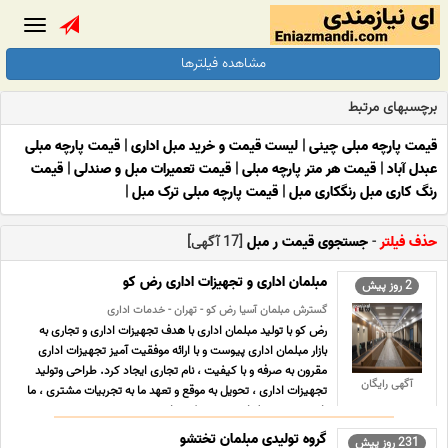
Toggle
gation
مشاهده فیلترها
برچسبهای مرتبط
قیمت پارچه مبلی چینی
|
لیست قیمت و خرید مبل اداری
|
قیمت پارچه مبلی
عبدل آباد
|
قیمت هر متر پارچه مبلی
|
قیمت تعمیرات مبل و صندلی
|
قیمت
رنگ کاری مبل رنگکاری مبل
|
قیمت پارچه مبلی ترک مبل
|
حذف فیلتر
-
جستجوی قیمت ر مبل
[17 آگهی]
مبلمان اداری و تجهیزات اداری رض کو
2 روز پیش
گسترش مبلمان آسیا رض کو - تهران - خدمات اداری
رض کو با تولید مبلمان اداری با هدف تجهیزات اداری و تجاری به
بازار مبلمان اداری پیوست و با ارائه موفقیت آمیز تجهیزات اداری
مقرون به صرفه و با کیفیت ، نام تجاری ایجاد کرد. طراحی وتولید
آگهی رایگان
تجهیزات اداری ، تحویل به موقع و تعهد ما به تجربیات مشتری ، ما
را در صنعت مبلمان برجسته کرده است.ر ... ...
گروه تولیدی مبلمان تختشو
231 روز پیش