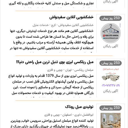
آگهی رایگان
نجاری و شکستگی مبل و صندلی کلیه خدمات رنگکاری و لکه گیری
دوخت لمسه تخت و دیوار کوب بدون واسطه و دلال بابیش ... ...
خشکشویی آنلاین سفیدواش
253 روز پیش
خشکشویی آنلاین سفیدواش - کرج - خدمات منزل
خشکشویی آنلاین هم مانند هر نوع خدمات اینترنتی دیگری، تنها
برای رفاه و راحتی حال ما انسان ها طراحی شده است تا بدون
هیچگونه اتلاف وقتی همیشه آراسته و مرتب باشیم. در واقع با
آگهی رایگان
استفاده از خدمات سایت خشکشویی آنلاین سفیدواش نه تنها در
وقت بلکه در هزینه های تان هم صرفه جویی خواهد شد… من ن
... ...
مبل ریلکسی لیزی بوی تنبل ترین مبل راحتی دنیا!!
253 روز پیش
مبلمان ریلکسی - تهران - چوبی و فلزی
مبل ریلکسی لیزی بوی از سال 1379 اقدام به واردات و تولید انواع
مبل ریلکسی و اولین آپشنهای الکترونیکی قابل نصب در مبلمان
ریلکسی از جمله گرمکن ،سردکن و ماساژور را نموده است .این
آگهی رایگان
بازرگانی همواره تلاش در بهبود کیفیت و خدمات محصولات مبل
ریلکسی و احترام مشتری را سر لوحه کار خود قرار داد ... ...
تولیدی مبل روناک
253 روز پیش
ابوالفضل داوری - اصفهان - چوبی و فلزی
تولید کننده انواع مبلمان استیل وراحتی, سرویس خواب, ویترین,
….. باما40درصد صود نمایشگاه در جیبتان بگذارید دارای مدرک از