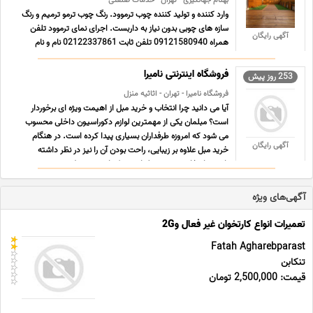
بهنام جهانگیری - تهران - خدمات صنعتی
وارد کننده و تولید کننده چوب ترموود. رنگ چوب ترمو ترمیم و رنگ
سازه های چوبی بدون نیاز به داربست. اجرای نمای ترموود تلفن
آگهی رایگان
همراه 09121580940 تلفن ثابت 02122337861 نام و نام
خانوادگی بهنام جهانگیری استان تهران آدرس
سایتhttps//jahanchoob.com/ اینستاگرام
فروشگاه اینترنتی نامیرا
253 روز پیش
https//instagram.com/behnamjaha ... ...
فروشگاه نامیرا - تهران - اثاثیه منزل
آیا می دانید چرا انتخاب و خرید مبل از اهیمت ویژه ای برخوردار
است؟ مبلمان یکی از مهمترین لوازم دکوراسیون داخلی محسوب
می شود که امروزه طرفداران بسیاری پیدا کرده است. در هنگام
آگهی رایگان
خرید مبل علاوه بر زیبایی، راحت بودن آن را نیز در نظر داشته
باشید. انتخاب صحیح مبلمان به دکوراسیون منزل روح ... ...
آگهی‌های ویژه
تعمیرات انواع کارتخوان غیر فعال و2G
Fatah Agharebparast
تنکابن
قیمت: 2,500,000 تومان