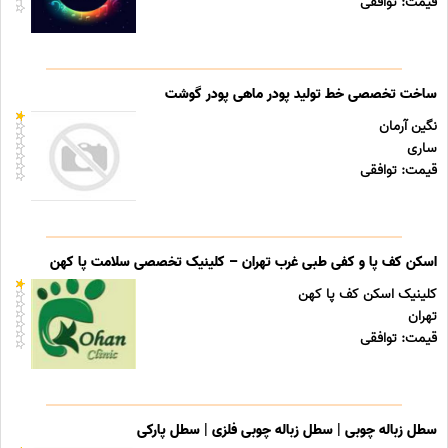
قیمت: توافقی
ساخت تخصصی خط تولید پودر ماهی پودر گوشت
نگین آرمان
ساری
قیمت: توافقی
اسکن کف پا و کفی طبی غرب تهران – کلینیک تخصصی سلامت پا کهن
کلینیک اسکن کف پا کهن
تهران
قیمت: توافقی
سطل زباله چوبی | سطل زباله چوبی فلزی | سطل پارکی