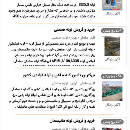
لوله 8.St35، در ساخت دیگ بخار تبدیل حرارتی نقش بسیار
مؤثری داشته. و در جاهایی که فشار و حرارت همزمان با هم وجود
آگهی رایگان
داشته باشد. مورد استفاده قرار می گیرد. این لوله، حرارت 450
درجه سانتی گراد را متحمل شده و فشار میعانات را تا 32 اتمسفر.
(برای لوله هایی که دارای قطر 64 میلیمتر به بالا) ... ...
خرید و فروش لوله صنعتی
254 روز پیش
اقای صادقی - تهران - لوازم صنعتی
تهیه و توزیع اقلام مورد نیاز محصولاتی از قبیل لوله – لوله آتشخوار
- لوله گوشت دار –لوله صنعتی - لوله درز دار - لوله مانیسمان و...
برای اطلاعات بیشتر تماس گرفته شود برشکاری لوله و مقاطع
آگهی رایگان
فولادی لوله API5L,A106,A335 فروشگاه لوله صنعتی صادقی
02166134741 - 02166319595 - 09121173600 - ... ...
بزرگترین تامین کننده آهن و لوله فولادی کشور
254 روز پیش
اقای صادقی - تهران - لوازم صنعتی
بزرگترین تامین کننده آهن و لوله فولادی کشور بنگاه لوله صادقی
بزرگترین تامین کننده لوله های فلزی شامل انواع لوله بدون درز،
درزدار، گالوانیزه و اسپیرال و مانیسمان و نو و دست دوم آبرسانی و
آگهی رایگان
نفت و گاز از یک اینچ الی 120 اینچ با ضخامت های مختلف .
صادقی 09124110300 - 09121173600 - 0216 ... ...
خرید و فروش لوله مانیسمان
254 روز پیش
اقای صادقی - تهران - لوازم صنعتی