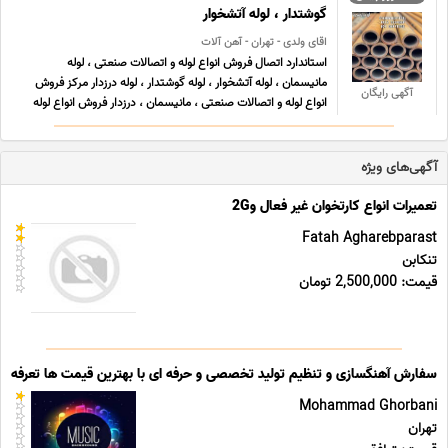
گوشتدار ، لوله آتشخوار
اقای ولدی - تهران - آهن آلات
استاندارد اتصال فروش انواع لوله و اتصالات صنعتی ، لوله
مانیسمان ، لوله آتشخوار ، لوله گوشتدار ، لوله درزدار مرکز فروش
آگهی رایگان
انواع لوله و اتصالات صنعتی ، مانیسمان ، درزدار فروش انواع لوله
های مانیسمان A106 گرید A ، B رده 20 sch20 ، رده 40 sch40
، رده 80 sch80 ، رده 120 sch120 ، رده 160 ... ...
آگهی‌های ویژه
تعمیرات انواع کارتخوان غیر فعال و2G
Fatah Agharebparast
تنکابن
قیمت: 2,500,000 تومان
سفارش آهنگسازی و تنظیم تولید تخصصی و حرفه ای با بهترین قیمت ها تعرفه ه
Mohammad Ghorbani
تهران