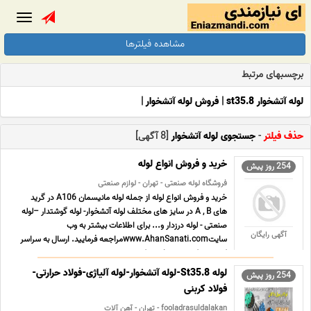
Toggle
gation
مشاهده فیلترها
برچسبهای مرتبط
لوله آتشخوار st35.8
|
فروش لوله آتشخوار
|
حذف فیلتر
-
جستجوی لوله آتشخوار
[8 آگهی]
خرید و فروش انواع لوله
254 روز پیش
فروشگاه لوله صنعتی - تهران - لوازم صنعتی
خرید و فروش انواع لوله از جمله لوله مانیسمان A106 در گرید
های A , B در سایز های مختلف لوله آتشخوار- لوله گوشتدار –لوله
صنعتی - لوله درزدار و... برای اطلاعات بیشتر به وب
آگهی رایگان
سایتwww.AhanSanati.comمراجعه فرمایید. ارسال به سراسر
کشور در کمترین زمان ممکن ...
لوله St35.8-لوله آتشخوار-لوله آلیاژی-فولاد حرارتی-
254 روز پیش
فولاد کربنی
fooladrasuldalakan - تهران - آهن آلات