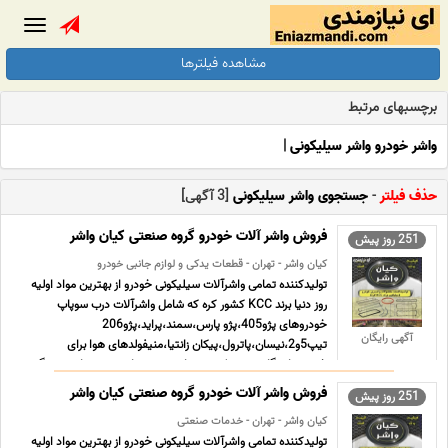
Toggle
gation
مشاهده فیلترها
برچسبهای مرتبط
واشر خودرو واشر سیلیکونی
|
حذف فیلتر
-
جستجوی واشر سیلیکونی
[3 آگهی]
فروش واشر آلات خودرو گروه صنعتی کیان واشر
251 روز پیش
کیان واشر - تهران - قطعات یدکی و لوازم جانبی خودرو
تولیدکننده تمامی واشرآلات سیلیکونی خودرو از بهترین مواد اولیه
روز دنیا برند KCC کشور کره که شامل واشرآلات درب سوپاپ
خودروهای پژو405،پژو پارس،سمند،پراید،پژو206
آگهی رایگان
تیپ5و2،نیسان،پاترول،پیکان زانتیا،منیفولدهای هوا برای
خودروهای گاز سوز و تک سوز واشر ترموستات و... میباشد. ویژگی
های گروه ... ...
فروش واشر آلات خودرو گروه صنعتی کیان واشر
251 روز پیش
کیان واشر - تهران - خدمات صنعتی
تولیدکننده تمامی واشرآلات سیلیکونی خودرو از بهترین مواد اولیه