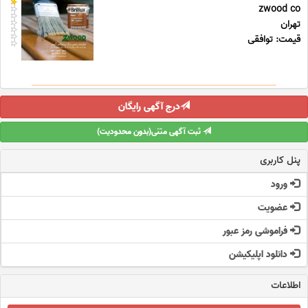
zwood co
تهران
قیمت: توافقی
درج آگهی رایگان
ثبت آگهی متنی(بدون محدودیت)
پنل کاربری
ورود
عضویت
فراموشی رمز عبور
دانلود اپلیکیشن
اطلاعات