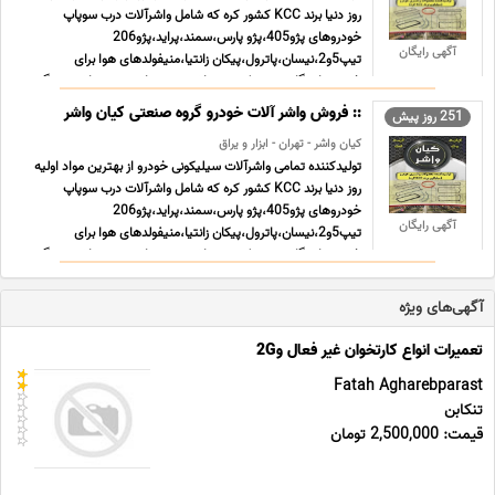
روز دنیا برند KCC کشور کره که شامل واشرآلات درب سوپاپ
خودروهای پژو405،پژو پارس،سمند،پراید،پژو206
آگهی رایگان
تیپ5و2،نیسان،پاترول،پیکان زانتیا،منیفولدهای هوا برای
خودروهای گاز سوز و تک سوز واشر ترموستات و... میباشد. ویژگی
های گروه ... ...
:: فروش واشر آلات خودرو گروه صنعتی کیان واشر
251 روز پیش
کیان واشر - تهران - ابزار و یراق
تولیدکننده تمامی واشرآلات سیلیکونی خودرو از بهترین مواد اولیه
روز دنیا برند KCC کشور کره که شامل واشرآلات درب سوپاپ
خودروهای پژو405،پژو پارس،سمند،پراید،پژو206
آگهی رایگان
تیپ5و2،نیسان،پاترول،پیکان زانتیا،منیفولدهای هوا برای
خودروهای گاز سوز و تک سوز واشر ترموستات و... میباشد. ویژگی
های گروه ... ...
آگهی‌های ویژه
تعمیرات انواع کارتخوان غیر فعال و2G
Fatah Agharebparast
تنکابن
قیمت: 2,500,000 تومان