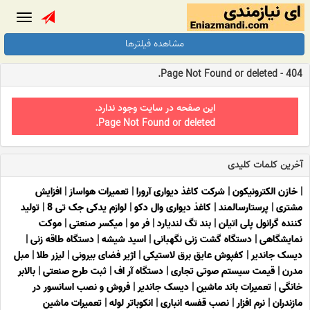
Toggle
gation
مشاهده فیلترها
404 - Page Not Found or deleted.
این صفحه در سایت وجود ندارد.
Page Not Found or deleted.
آخرین کلمات کلیدی
|
خازن الکترونیکون
|
شرکت کاغذ دیواری آرورا
|
تعمیرات هواساز
|
افزایش
مشتری
|
پرستارسالمند
|
کاغذ دیواری وال دکو
|
لوازم یدکی جک تی 8
|
تولید
کننده گرانول پلی اتیلن
|
بند تگ لندیارد
|
فر مو
|
میکسر صنعتی
|
موکت
نمایشگاهی
|
دستگاه گشت زنی نگهبانی
|
اسید شیشه
|
دستگاه طاقه زنی
|
دیسک جاندیر
|
کفپوش عایق برق لاستیکی
|
اژیر فضای بیرونی
|
لیزر طلا
|
مبل
مدرن
|
قیمت سیستم صوتی تجاری
|
دستگاه آر اف
|
ثبت طرح صنعتی
|
بالابر
خانگی
|
تعمیرات باند ماشین
|
دیسک جاندیر
|
فروش و نصب اسانسور در
مازندران
|
نرم افزار
|
نصب قفسه انباری
|
انکوباتر لوله
|
تعمیرات ماشین