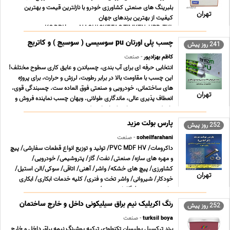
بلبرینگ های صنعتی کشاورزی خودرو با نازلترین قیمت و بهترین
تهران
کیفیت از بهترین برندهای جهان
KG,DPI,koyo,NACHI,SKF,FAG,TIMKEN ,URB ,ZKL,...............
توزیع کننده ی ... ...
چسب پلی اورتان pu سوسیسی ( سوسیج ) و کاتریج
241 روز پیش
کاظم بهزادپور
- صنعت
انتخابی حرفه ای برای آب بندی، چسباندن و عایق کاری سطوح مختلف!
این چسب با مقاومت بالا در برابر رطوبت، لرزش و حرارت، برای پروژه
های ساختمانی، خودرویی و صنعتی فوق العاده ست. چسبندگی قوی،
تهران
انعطاف پذیری عالی، ماندگاری طولانی. ویهان چسب نماینده فروش و
وارد کننده چسب های پلی اورتان ترکیه ... ...
پارس بولت مزید
252 روز پیش
soheilfarahani
- صنعت
داکرومات/ PVC MDF HV/ تولید و توزیع انواع قطعات سفارشی/ پیچ
و مهره های سازه/ صنعتی/ نفت/ گاز/ پتروشیمی/ خودرویی/
کشاورزی/ پیچ های خشکه/ واشر/ آهنی/ اتاقی/ سوکی/الن استیل/
تهران
خودکار/ شیروانی/ واشر تخت و فنری/ کلیه خدمات ابکاری/ ابکاری
های پیچ و مهره/ گالوانیزه سرد/ ...
رنگ اکریلیک نیم براق سیلیکونی داخل و خارج ساختمان
252 روز پیش
turksil boya
- صنعت
برند ترکسیل پولیسان تکنولوژی ترکیه پوشرنگ نیمه براق داخل و خارج