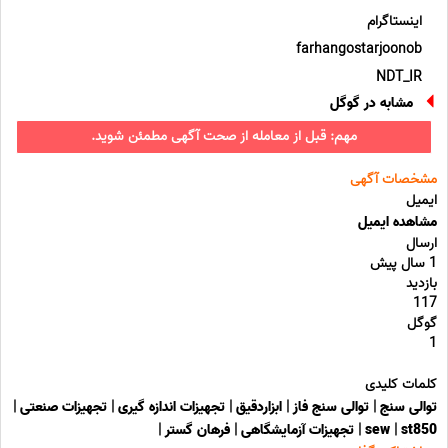
اینستاگرام
farhangostarjoonob
NDT_IR
مشابه در گوگل
مهم: قبل از معامله از صحت آگهی مطمئن شوید.
مشخصات آگهی
ایمیل
مشاهده ایمیل
ارسال
1 سال پیش
بازدید
117
گوگل
1
کلمات کلیدی
توالی سنج
|
توالی سنج فاز
|
ابزاردقیق
|
تجهیزات اندازه گیری
|
تجهیزات صنعتی
|
st850
|
sew
|
تجهیزات آزمایشگاهی
|
فرهان گستر
|