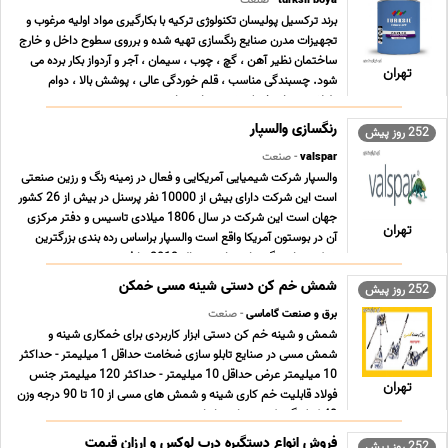
turksil boya
- صنعت
برند ترکسیل پولیسان تکنولوژی ترکیه با بکارگیری مواد اولیه مرغوب و
تجهیزات مدرن صنایع رنگسازی تهیه شده و برروی سطوح داخل و خارج
ساختمان نظیر آهن ، گچ ، چوب ، سیمان ، آجر و آردواز بکار برده می
تهران
شود. چسبندگی مناسب ، قلم خوردگی عالی ، پوشش بالا ، دوام
طولانی و زمان خشک شدن مناسب از وی ... ...
رنگسازی والسپار
252 روز پیش
valspar
- صنعت
والسپار شرکت شیمیایی آمریکایی و فعال در زمینه رنگ و رزین صنعتی
است این شرکت دارای بیش از 10000 نفر پرسنل در بیش از 26 کشور
جهان است این شرکت در سال 1806 میلادی تاسیس و دفتر مرکزی
تهران
آن در بوستون آمریکا واقع است والسپار براساس رده بندی بزرگترین
شرکت های رنگ ساز جهان در سال 2013، با ف ... ...
شمش خم کن دستی شینه مسی خمکن
252 روز پیش
برق و صنعت گاماسی
- صنعت
شمش و شینه خم کن دستی ابزار کاربردی برای خمکاری شینه و
شمش مسی در صنایع تابلو سازی ضخامت حداقل 1 میلیمتر - حداکثر
10 میلیمتر عرض حداقل 10 میلیمتر - حداکثر 120 میلیمتر جنس
تهران
فولاد قابلیت خم کاری شینه و شمش های مسی از 10 تا 90 درجه وزن
40 کیلو گرم کشور سازنده ایران ...
فروش انواع دستگیره درب لوکس و ارزان قیمت
252 روز پیش