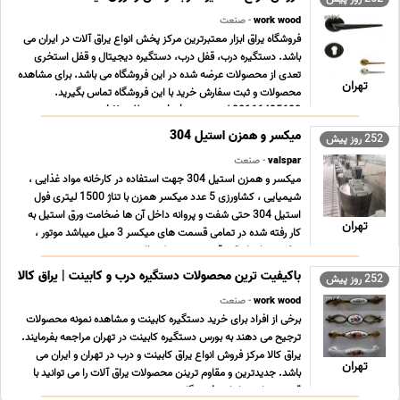
work wood
- صنعت
فروشگاه یراق ابزار معتبرترین مرکز پخش انواع یراق آلات در ایران می
باشد. دستگیره درب، قفل درب، دستگیره دیجیتال و قفل استخری
تعدی از محصولات عرضه شده در این فروشگاه می باشد. برای مشاهده
تهران
محصولات و ثبت سفارش خرید با این فروشگاه تماس بگیرید.
https//yaraghabzar.com/ 02166495600 ...
میکسر و همزن استیل 304
252 روز پیش
valspar
- صنعت
میکسر و همزن استیل 304 جهت استفاده در کارخانه مواد غذایی ،
شیمیایی ، کشاورزی 5 عدد میکسر همزن با تناژ 1500 لیتری فول
استیل 304 حتی شفت و پروانه داخل آن ها ضخامت ورق استیل به
تهران
کار رفته شده در تمامی قسمت های میکسر 3 میل میباشد موتور ،
شفت ‌‌پروانه اونقدر قوی هستش که بالاترین حد مم ... ...
باکیفیت ترین محصولات دستگیره درب و کابینت | یراق کالا
252 روز پیش
work wood
- صنعت
برخی از افراد برای خرید دستگیره کابینت و مشاهده نمونه محصولات
ترجیح می دهند به بورس دستگیره کابینت در تهران مراجعه بفرمایند.
یراق کالا مرکز فروش انواع یراق کابینت و درب در تهران و ایران می
تهران
باشد. جدیدترین و مقاوم ترینن محصولات یراق آلات را می توانید با
قیمت مناسب از این فروشگاه ته ... ...