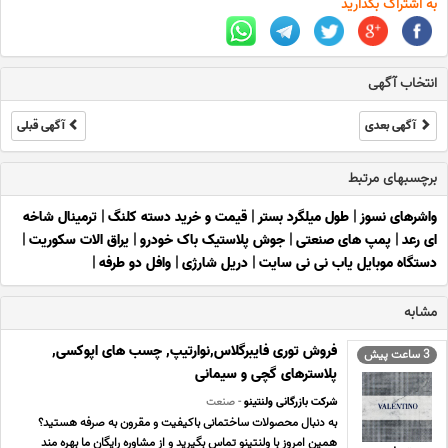
به اشتراک بگذارید
انتخاب آگهی
آگهی بعدی
آگهی قبلی
برچسبهای مرتبط
واشرهای نسوز
|
طول میلگرد بستر
|
قیمت و خرید دسته کلنگ
|
ترمینال شاخه
ای رعد
|
پمپ های صنعتی
|
جوش پلاستیک باک خودرو
|
یراق الات سکوریت
|
دستگاه موبایل یاب نی نی سایت
|
دریل شارژی
|
وافل دو طرفه
|
مشابه
فروش توری فایبرگلاس,نوارتیپ, چسب های اپوکسی,
3 ساعت پیش
پلاسترهای گچی و سیمانی
شرکت بازرگانی ولنتینو
- صنعت
به دنبال محصولات ساختمانی باکیفیت و مقرون به صرفه هستید؟
همین امروز با ولنتینو تماس بگیرید و از مشاوره رایگان ما بهره مند