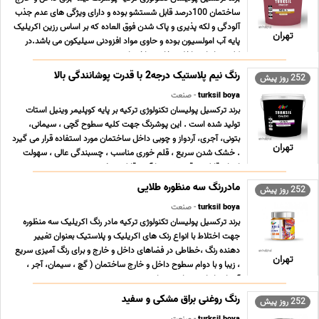
ساختمان 100درصد قابل شستشو بوده و دارای ویژگی های عدم جذب
آلودگی و لکه پذیری و پاک شدن فوق العاده که بر اساس رزین اکریلیک
تهران
پایه آب امولسیون بوده و حاوی مواد افزودنی سیلیکون می باشد.در
کلیه نماهای داخل و خارج ساختمان ب ... ...
رنگ نیم پلاستیک درجه2 با قدرت پوشانندگی بالا
252 روز پیش
turksil boya
- صنعت
برند ترکسیل پولیسان تکنولوژی ترکیه بر پایه کوپلیمر وینیل استات
تولید شده است . این پوشرنگ جهت کلیه سطوح گچی ، سیمانی،
بتونی، آجری، آردواز و چوبی داخل ساختمان مورد استفاده قرار می گیرد
تهران
. خشک شدن سریع ، قلم خوری مناسب ، چسبندگی عالی ، سهولت
اجرا و قابلیت رقیق شدن با آب ، قابلیت تغی ... ...
مادررنگ سه منظوره طلایی
252 روز پیش
turksil boya
- صنعت
برند ترکسیل پولیسان تکنولوژی ترکیه مادر رنگ اکریلیک سه منظوره
جهت اختلاط با انواع رنک های اکریلیک و پلاستیک بعنوان تغییر
دهنده رنگ ،خطاطی در فضاهای داخل و خارج و برای رنگ آمیزی سریع
تهران
، زیبا و با دوام سطوح داخل و خارج ساختمان ( گچ ، سیمان، آجر ،
آردواز ، ایرانیت های سیمانی ، چوبی ... ...
رنگ روغنی براق مشکی و سفید
252 روز پیش