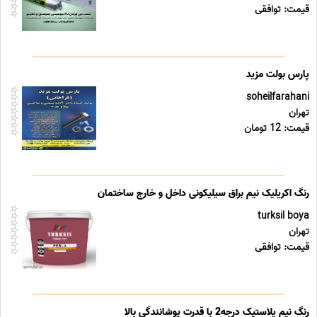
قیمت: توافقی
پارس بولت مزید
soheilfarahani
تهران
قیمت: 12 تومان
رنگ اکریلیک نیم براق سیلیکونی داخل و خارج ساختمان
turksil boya
تهران
قیمت: توافقی
رنگ نیم پلاستیک درجه2 با قدرت پوشانندگی بالا