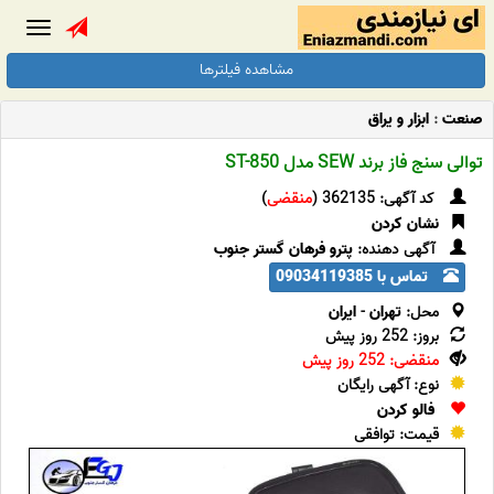
Toggle
gation
مشاهده فیلترها
صنعت
:
ابزار و یراق
توالی سنج فاز برند SEW مدل ST-850
کد آگهی: 362135 (
منقضی
)
نشان کردن
آگهی دهنده:
پترو فرهان گستر جنوب
تماس با 09034119385
محل:
تهران
-
ایران
بروز: 252 روز پیش
منقضی: 252 روز پیش
نوع: آگهی رایگان
فالو کردن
قیمت: توافقی