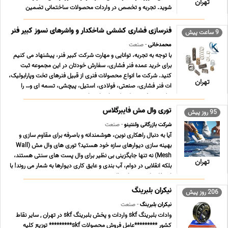
تهران
شوید. تجربه و تخصص در واردات محصولات ساختمانی تضمین
کیفیت و اصالت کالا قیمت گذای شفاف و رقابتی پشتیبانی و مشاوره
تخصصی برای انتخاب بهتر جهت مشاوره و فروش با ش ... ...
فنرسازی فشاری کششی شاخکدار و واشرهای نسوز کبیر فنر
9 ساعت پیش
محمدخانی
- صنعت
با توجه به تجربه، توانایی و مهارت شرکت کبیر فنر، پیشنهاد می کنیم
برای خرید عمده فنر فشاری، سفارش خودتان در این مجموعه ثبت
کنید. شرکت ما انواع محصولات فنری از قبیل فنرهای تخت وپارابولیک،
تهران
ات فنر فشاری، صنعتی، فولادی، استیل، پیچشی، تسمه ای و… را
تولید و عرضه می کند که برای راهنمایی ... ...
توری وال مش فایبرگلاس
95 روز پیش
شرکت بازرگانی ولنتینو
- صنعت
آیا به دنبال راهکاری نوین، هوشمندانه و باصرفه برای مقاوم سازی و
بهینه سازی دیوارهای سازه خود هستید؟ توری های وال مش (Wall
Mesh) نه تنها جایگزینی بی نظیر برای وال پست های سنتی هستند،
تهران
بلکه انقلابی در دوام، آب بندی و عایق کاری دیوارها به شمار می روند! با
استفاده از توری های وال مش، ... ...
نیکران بلبرینگ
206 روز پیش
نیکران بلبرینگ
- صنعت
وادات بلبرینگ skf واردات و پخش بلبرینگ skf در تهران , سایر نقاط
کشور *********عامل فروش محصولات skf********* توزیع کلیه