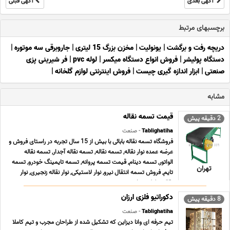
آگهی بعدی
آگهی قبلی
برچسبهای مرتبط
دریچه رفت و برگشت
|
یونولیت
|
مخزن بزرگ 15 لیتری
|
جاروبرقی سه موتوره
|
دستگاه پولیشر
|
فروش انواع دستگاه میکسر
|
لوله pvc
|
فر شیرینی پزی
صنعتی
|
ابزار اندازه گیری چیست
|
فروش اینترنتی لوازم گلخانه
|
مشابه
قیمت تسمه نقاله
2 دقیقه پیش
Tablighatiha
- صنعت
فروشگاه تسمه نقاله بابائی با بیش از 15 سال تجربه در راستای فروش و
عرضه عمده نوار نقاله, تسمه نقاله, تسمه نقاله آجدار, تسمه نقاله
الواتور, تسمه دینام, قیمت تسمه پروانه, تسمه تایمینگ خودرو, تسمه
تهران
تایم, فروش تسمه انتقال نیرو, نوار لاستیکی, نوار نقاله زنجیری, نوار
نقاله رولیکی, نوار ن ... ...
دکوراتیو فلزی ارزان
8 دقیقه پیش
Tablighatiha
- صنعت
تیم حرفه ای وانا دیزاین که تشکیل شده از طراحان مجرب و تیم کاملا