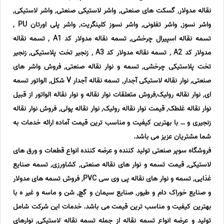
نقاله مدولار, گسکت های صنعتی, واشر لاستیکی صنعتی, واشر لاستیکی,
واشر نسوز, واشر تفلونی, واشر نسوز کلینگریت, واشر پلی اورتان PU ,
تسمه نقاله اسپیرال چرخشی, تسمه نقاله مدولار کد A1 , تسمه نقاله
مدولار کد A2 , تسمه نقاله مدولار کد A3 , زنجیر تخت پلاستیکی, زنجیر
تخت پلاستیکی چرخشی, تسمه و نوار نقاله صنعتی, فروش واشر های
صنعتی, نوار نقاله لاستیکی آجدار, تسمه نقاله آجدار V شکل, الواتور تسمه
ای, نوار نقاله رولیک,فروش متعلقات نوار نقاله و نوار نقاله الواتور از قبیل
نوار نقاله غلطک, قیمت نوار نقاله رولیک, نوار نقاله پولی, فروش نوار نقاله
زنجیری و … با بهترین کیفیت و مناسب ترین قیمت آماده ارائه خدمات به
شما مشتریان عزیز می باشد.
فروشگاه سوپر صنعتی تولید کننده و عرضه کننده انواع قطعات و ورق های
لاستیکی, قیمت تسمه و نوار های نقاله صنعتی, کشاورزی, تسمه صنایع
غذایی, تسمه و نوار های نقاله پی وی سی PVC, فروش تسمه های مدولار
و صنایع خوراک دام و طیور, صنایع سیمان و گچ, شن و ماسه و غیر ه با
بهترین کیفیت و مناسب ترین قیمت می باشد. خدمات این شرکت شامل
تولید و عرضه انواع تسمه نقاله از جمله تسمه نقاله لاستیکی, نوارهای