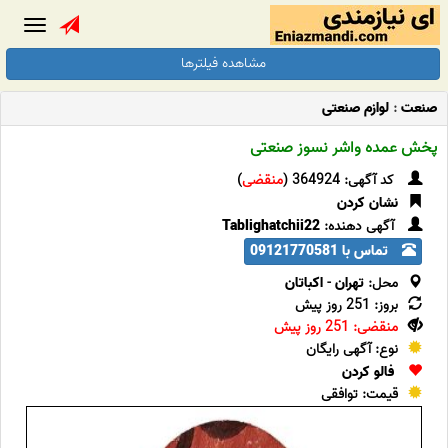
Toggle
gation
مشاهده فیلترها
صنعت
:
لوازم صنعتی
پخش عمده واشر نسوز صنعتی
کد آگهی: 364924 (
منقضی
)
نشان کردن
آگهی دهنده:
Tablighatchii22
تماس با 09121770581
محل:
تهران
-
اکباتان
بروز: 251 روز پیش
منقضی: 251 روز پیش
نوع: آگهی رایگان
فالو کردن
قیمت: توافقی