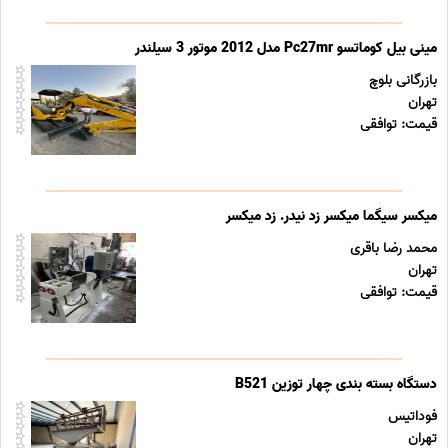
مینی بیل کوماتسو Pc27mr مدل 2012 موتور 3 سیلندر
بازرگانی بلوچ
تهران
قیمت: توافقی
میکسر سیگما میکسر زد نیدر. زد میکسر
محمد رضا باقری
تهران
قیمت: توافقی
دستگاه بسته بندی چهار توزین B521
فوداتیس
تهران