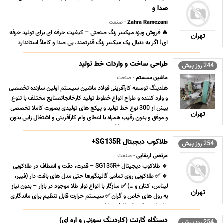
صدا و
Zahra Ramezani
- صنعت
🔥 فروش ویژه میکسر رنگ صنعتی – کیفیت حرفه ای برای تولید حرفه
تهران
ای! اگر به دنبال یک میکسر رنگ قدرتمند، بی صدا و کاملاً استاندارد
برای تولید رنگ، رزین، جوهر، چسب یا مواد شیمیایی هستید، این
دستگاه دقیقاً همان چیزی است که نیاز دارید! ⭐ مشخصات فنی
طراحی ساخت و واردات خط تولید
244 روز پیش
دستگاه • ✔ حجم مخزن … (قابل سفارشی سازی ... ...
ماشین سیستم
- صنعت
هلدینگ توسعه کارآفرینی فولاد ماشین سیستم اولین سازنده تخصصی
و وارد کننده و طراح انواع خطوط تولید کارخانجاتصنایع مختلف با تنوع
بیش از 300 نوع خط تولید و پیکج های تولیدی بصورت کاملا تخصصی
تهران
و موفق و بدون رقیب همراه با اعطای وام کارآفرینی و اشتغال زایی بدون
بهره و بدون ضامن تا 40 الی ... ...
طلاکوب دیجیتال SG135R+
254 روز پیش
مرتضی اربقایی
- صنعت
🔹 طلاکوب دیجیتال +SG135R – قدرت، دقت و انعطاف در طلاکوبی
🔹 ✅ طلاکوبی روی تمامی گالینگورها حتی مدل های بافت دار (فیبر،
لیناس، کتان و …) ✅ سازگار با انواع نوار طلا موجود در بازار – بدون نیاز
تهران
به رول های خاص و گران ✅ سیستم حرارت قابل تنظیم برای ماندگاری
و کیفیت بالاتر ✅ ظرفیت کاری رو ... ...
دستگاه گارنت (کاردینگ سوزنی و اره ای)
254 روز پیش