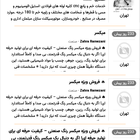
خدمات خم و پانچ cnc کلیه لوله های فولادی -استیل-الومینیوم و
مسی با قطرها و ضخامت های مختلف و زاویه خم تا 180 درجه .موارد
تهران
مصرف در صنایع . خودروسازان. موتورسیکلت سازان مبلمان اداری و
شهری . دستگاهای بدن سازی. تبلیغات شهری. سازه های فضایی.
ساختمانی وکلیه صنایع وسازندگان. و کلیه مقا ... ...
میکسر
233 روز پیش
Zahra Ramezani
- صنعت
🔥 فروش ویژه میکسر رنگ صنعتی – کیفیت حرفه ای برای تولید حرفه
ای! اگر به دنبال یک میکسر رنگ قدرتمند، بی صدا و کاملاً استاندارد
برای تولید رنگ، رزین، جوهر، چسب یا مواد شیمیایی هستید، این
تهران
دستگاه دقیقاً همان چیزی است که نیاز دارید! ⭐ مشخصات فنی
دستگاه • ✔ حجم مخزن … (قابل سفارشی سازی ... ...
🔥 فروش ویژه میکسر
233 روز پیش
Zahra Ramezani
- صنعت
🔥 فروش ویژه میکسر رنگ صنعتی – کیفیت حرفه ای برای تولید حرفه
ای! اگر به دنبال یک میکسر رنگ قدرتمند، بی صدا و کاملاً استاندارد
برای تولید رنگ، رزین، جوهر، چسب یا مواد شیمیایی هستید، این
تهران
دستگاه دقیقاً همان چیزی است که نیاز دارید! ⭐ مشخصات فنی
دستگاه • ✔ حجم مخزن … (قابل سفارشی سازی ... ...
🔥 فروش ویژه میکسر رنگ صنعتی – کیفیت حرفه ای برای
233 روز پیش
تولید حرفه ای! اگر به دنبال یک میکسر رنگ قدرتمند، بی