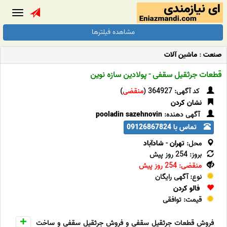
Toggle
gation
مشاهده فیلترها
صنعت
:
ماشین آلات
قطعات جرثقیل سقفی - پولادین سازه نوین
کد آگهی: 364927 (
منقضی
)
نشان کردن
آگهی دهنده:
pooladin sazehnovin
تماس با 09126867824
محل:
تهران
-
شادآباد
بروز: 254 روز پیش
منقضی: 254 روز پیش
نوع: آگهی رایگان
فالو کردن
قیمت: توافقی
فروش قطعات جرثقیل سقفی و فروش جرثقیل سقفی و ساخت