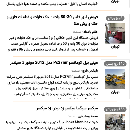
تهران
-قابلیت اتصال با کابل - همراه با پمپ مکنده و دمنده هوا دارای یکسال
گارانتی - خدمات پس از فروش - نصب و آموزش کار با دستگاه مناسب
برای برش چرم و پارچه برش پلکسی و چوب و ا ... ...
فروش لیزر فایبر 30-50 وات - حک فلزات و قطعات فلزی و
3 روز پیش
حک و برش طلا
خانم بامداد
- صنعت
فروش دستگاه لیزر فایبر حکاکی ( نو ) مناسب برای حک فلزات و غیر
فلزات با توان 30 وات و 50 وات آماده تحویل همراه با گارانتی نصب
تهران
آموزش و خدمات پس از فروش لیزر فایبر مخصوص برش طلا و نقره و
برنج قابلیت برش تا ضخامت1 میلیمتر و حکاکی چهره بر روی طلا
توانایی ایجاد لایه بندی در حکاکی، دار ... ...
مینی بیل کوماتسو Pc27mr مدل 2012 موتور 3 سیلندر
146 روز پیش
بازرگانی بلوچ
- صنعت
مینی بیل کوماتسو Pc27mr مدل 2012 موتور 3 سیلندر دیزل شرکت
تجارت بازرگانی بلوچ واردات کننده انواع ماشین آلات معدنی، راه سازی،
ساختمانی، کشاورزی و صنعتی ( ریچ استاکر، دیزل ژنراتور، بیل
تهران
مکانیکی، مینی بیل مکانیکی، لودر، جرثقیل، دامپتراک، فینیشر،
تراکتور، گریدر، لیفتراک و...) از برنده ... ...
میکسر سیگما میکسر زد نیدر. زد میکسر
156 روز پیش
محمد رضا باقری
- صنعت
شرکت Inoks Machine، بزرگ ترین سازنده سیگما میکسر در ایران، با
بیش از یک دهه تجربه در طراحی و تولید دستگاه های صنعتی