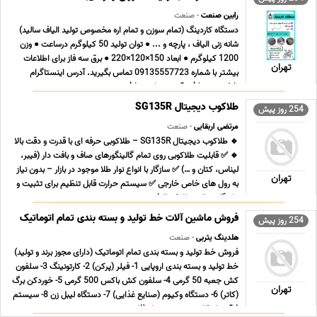
رابین صنعت
- صنعت
دستگاه کاردینگ (تمام سوزن و تمام اره مخصوص تولید الیاف سالید)
شانه زنی الیاف ، پارچه و ... ● توان تولید 50 کیلوگرم درساعت ● وزن
1200 کیلوگرم ● ابعاد 150×120×220 ● برق سه فاز برای اطلاعات
تهران
بیشتر با شماره 09135557723 تماس بگیرید. آدرس اینستاگرام
rabin_sanat.ir آدرس سایت www.rabin ... ...
طلاکوب دیجیتال SG135R
254 روز پیش
مرتضی اربقایی
- صنعت
🔹 طلاکوب دیجیتال SG135R – طلاکوبی حرفه ای با قدرت و دقت بالا
🔹 ✅ قابلیت طلاکوبی روی تمام گالینگورهای صاف و بافت دار (فیبر،
لیناس، کتان و …) ✅ سازگار با انواع نوار طلا موجود در بازار – بدون نیاز
تهران
به رول های خاص خارجی ✅ سیستم حرارت قابل تنظیم برای تثبیت و
ماندگاری بالای طلا ✅ ظرفیت ... ...
فروش ماشین آلات خط تولید و بسته بندی تمام اتوماتیک
254 روز پیش
هلدینگ یثربی
- صنعت
فروش خط تولید و بسته بندی تمام اتوماتیک (دارای مجوز برند و تولید)
خط تولید و بسته بندی اروپایی 1- فیلر (پرکن) 2- کارتونینگ 3- سلفون
کش جعبه 50 گرمی 4- سلفون کش باکس 500 گرمی 5- خوردکن برگ
تهران
(کاتر) 6- دستگاه وکیوم (صنایع غذایی) 7- دستگاه لیبل زن 8- سیستم
فرآیند انتقال شربت محصول (فل ... ...