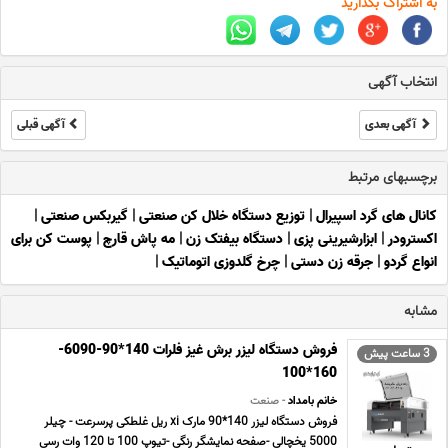
به اشتراک بگذارید
انتخاب آگهی
آگهی بعدی
آگهی قبلی
برچسبهای مرتبط
کانال های گرد اسپیرال
|
توزیع دستگاه خلال کن صنعتی
|
گیربکس صنعتی
|
اکسترودر
|
ابزارشیرینی پزی
|
دستگاه بیفتک زن
|
مه پاش قارچ
|
پوست کن برای
انواع گردو
|
جرقه زن دستی
|
چرخ گلدوزی اتوماتیک
|
مشابه
فروش دستگاه لیزر برش غیز فلرات 140*90-6090-
3 ساعت پیش
160*100
خانم بامداد
- صنعت
فروش دستگاه لیزر 140*90 مارک xi ریل غلطکی پرسرعت - چیلر
5000 یخچالی -صفحه نمایشگر رنگی -تیوپ 100 تا 120 وات رسی