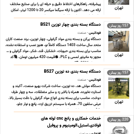
پیشرفته، راهکارهای اختلاط دقیق و حرفه ای را برای صنایع مختلف
تهران
ارائه می دهد. اکنون با ارائه سیگما میکسر 20 تا 1200 لیتر، امکان
تولید انواع محصولات با کیفیت صنعتی، از ... ...
دستگاه بسته بندی چهار توزین B521
157 روز پیش
فوداتیس
- صنعت
دستگاه پرکن و بسته بندی مواد گرانولی، چهار توزین، برند صنعت کاران
متحد سال ساخت 1403 دستگاه کاملاً نو، هنوز نصب و استفاده نشده.
مناسب برای بسته بندی حبوبات، خشکبار، قند، شکر، مواد گرانولی و …
تهران
مجهز به مانیتور لمسی و PLC. 💲قیمت 420 میلیون تومان. 🔢کد
محصول B521. 🗂️دسته بندی صن ... ...
دستگاه بسته بندی ده توزین B527
157 روز پیش
فوداتیس
- صنعت
دستگاه مولتی هد، ده توزین، ساخت شرکت بهپو صنعت، آکبند و
استارت نخورده، همراه با بالابر زد و سایر متعلقات، سه و چهار طرف
دوخت، مناسب برای بسته بندی انواع مواد گرانولی با دقت بسیار بالا.
تهران
عرض سلفون 70، همراه با سیستم تزریق ازت، پانچ و نوار جلو.
💲قیمت یک میلیارد و پانصد میلیون تومان ... ...
خدمات خمکاری و پانچ cnc لوله های
220 روز پیش
فولادی.استیل.الومینیوم و پروفیل
افتخاری
- صنعت