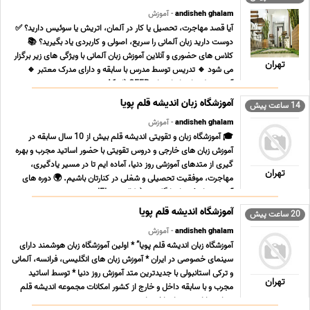
andisheh ghalam
- آموزش
آیا قصد مهاجرت، تحصیل یا کار در آلمان، اتریش یا سوئیس دارید؟ ✅
دوست دارید زبان آلمانی را سریع، اصولی و کاربردی یاد بگیرید؟ 📚
کلاس های حضوری و آنلاین آموزش زبان آلمانی با ویژگی های زیر برگزار
تهران
می شود 🔹 تدریس توسط مدرس با سابقه و دارای مدرک معتبر 🔹
آموزش طبق استانداردهای CEFR (از A1 ... ...
آموزشگاه زبان اندیشه قلم پویا
14 ساعت پیش
andisheh ghalam
- آموزش
🎓 آموزشگاه زبان و تقویتی اندیشه قلم بیش از 10 سال سابقه در
آموزش زبان های خارجی و دروس تقویتی با حضور اساتید مجرب و بهره
گیری از متدهای آموزشی روز دنیا، آماده ایم تا در مسیر یادگیری،
تهران
مهاجرت، موفقیت تحصیلی و شغلی در کنارتان باشیم. 🌍 دوره های
آموزش زبان ✅ زبان انگلیسی (مکالمه – IEL ... ...
آموزشگاه اندیشه قلم پویا
20 ساعت پیش
andisheh ghalam
- آموزش
آموزشگاه زبان اندیشه قلم پویا” * اولین آموزشگاه زبان هوشمند دارای
سینمای خصوصی در ایران * آموزش زبان های انگلیسی، فرانسه، آلمانی
و ترکی استانبولی با جدیدترین متد آموزش روز دنیا * توسط اساتید
تهران
مجرب و با سابقه داخل و خارج از کشور امکانات مجموعه اندیشه قلم
پویا – دارای سینمای اختصاصی ... ...