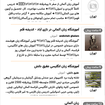
آموزش زبان آلمانی از صفر تا پیشرفته 🇩🇪\\r\\n\\r\\n🔹 تدریس
کاملاً کاربردی و اصولی\\r\\n🔹 مناسب مهاجرت، کار، تحصیل و آزمون
های بین المللی\\r\\n🔹 آموزش مکالمه محور + گرامر ساده و قابل
تهران
فهم\\r\\n🔹 مناسب تمام سنین (نوجوانان و بزرگسالان)\\r\\n🔹
کلاس ها به صورت حضوری / آنلاین\\r\\n\\r\\n ... ...
آموزشگاه زبان آلمانی در نازی آباد - اندیشه قلم
4 ساعت پیش
andisheh ghalam
- آموزش
"آموزشگاه زبان اندیشه قلم پویا"\\r\\n* اولین آموزشگاه زبان هوشمند
دارای سینمای خصوصی در ایران\\r\\n* آموزش زبان های انگلیسی،
فرانسه، آلمانی و ترکی استانبولی با جدیدترین متد آموزش روز
تهران
دنیا\\r\\n* توسط اساتید مجرب و با سابقه داخل و خارج از
کشور\\r\\nامکانات مجموعه اندیشه ... ...
آموزشگاه زبان انگلیسی عقیق دانش
9 ساعت پیش
عقیق دانش
- آموزش
تخته وایت برد کامپیوتر میز صندلی وسایل گرمایش و سرمایش گروهی
انگلیسی مبتدی ترمی 2000 متوسطه 2200 پیشرفته 2500 انلاین و
خصوصی کلیه زبانهای خارجی انگلیسی فرانسه المانی ایتالیایی چینی
تهران
ژاپنی روسی عربی اسپانیایی تدریس زبان فارسی به غیر فارسی زبانان….
لولاچی عقیق دانش 09903878984 66561 ... ...
زبان آلمانی
12 ساعت پیش