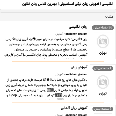
انگلیسی
|
آموزش زبان ترکی استامبولی
|
بهترین کلاس زبان آنلاین
|
مشابه
زبان انگلیسی
36 دقیقه پیش
andisheh ghalam
- آموزش
زبان انگلیسی؛ کلید موفقیت در دنیای امروز 🌍 یادگیری زبان انگلیسی
یعنی گشودن درهای جدید به سوی آینده ای روشن تر! در دوره های
تخصصی ما، از سطح مبتدی تا پیشرفته، با جدیدترین متدهای
تهران
آموزشی، اساتید باتجربه و محیطی پویا، زبان انگلیسی را آسان و کاربردی
یاد بگیرید. ✅ مکالمه روان و طبیعی ✅ ... ...
آموزش زبان
1 ساعت پیش
andisheh ghalam
- آموزش
یادگیری زبان های روز دنیا با ما! 🎯 آیا دوست دارید درهای جدیدی از
دنیا رو به روی خودتون باز کنید؟ ما اینجاییم تا شما رو در یادگیری زبان
های پرطرفدار همراهی کنیم 🇷🇺 روسی – زبان فرصت های تحصیلی
تهران
و تجاری در شرق اروپا 🇰🇷 کره ای – زبان فرهنگ، موسیقی K-pop و
سریال های محبوب 🇹🇷 ترکی استان ... ...
آموزش زبان آلمانی
2 ساعت پیش
andisheh ghalam
- آموزش