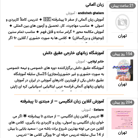
زبان آامانی
21 ساعت پیش
andisheh ghalam
- آموزش
آموزش زبان آلمانی از صفر تا پیشرفته 🇩🇪 🔹 تدریس کاملاً کاربردی و
اصولی 🔹 مناسب مهاجرت، کار، تحصیل و آزمون های بین المللی 🔹
آموزش مکالمه محور + گرامر ساده و قابل فهم 🔹 مناسب تمام سنین
تهران
(نوجوانان و بزرگسالان) 🔹 کلاس ها به صورت حضوری / آنلاین ✨ اگر
می خواهید آلمانی را سریع، اصولی و بد ... ...
آموزشگاه زبانهای خارجی عقیق دانش
154 روز پیش
خانم لولاچی
- آموزش
آموزشگاه عقیق دانش برگزارکننده دوره های خصوصی و نیمه خصوصی
به صورت حضوری و غیر حضوری(مجازی) 25سال سابقه آموزشگاه
عقیق دانش یکی از قویترین کادرهای آموزشی در ایران در آموزش
تهران
زبانهای زبانهای آلمانی فرانسه عربی ایتالیایی اسپانیایی کره ای ژاپنی
چینی می باشد خدمات آموزشگاه عقیق دانش آمو ... ...
آموزش آنلاین زبان انگلیسی — از مبتدی تا پیشرفته
204 روز پیش
Setare
- آموزش
🌟 تدریس آنلاین زبان انگلیسی — از مبتدی تا پیشرفته 🌟 اگر می
خوای زبان انگلیسی رو اصولی، روان و کاربردی یاد بگیری، کلاس های
آنلاین من می تونه بهترین شروع برات باشه من ؛ سعید بابایی با بیش
تهران
از 14 سال سابقه تدریس حرفه ای ✨ ویژگی کلاس ها • تدریس