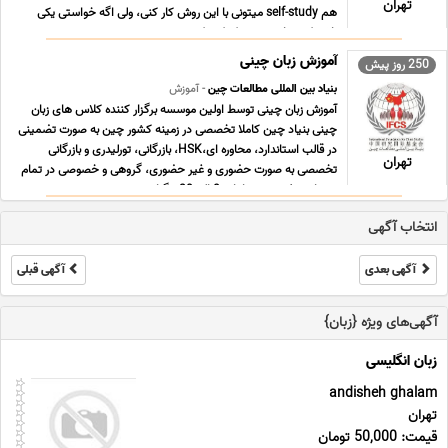
تهران
هم self-study میتونی با این روش کار کنی، ولی اگه خواستی یکی
باشه که تو این مسیر کمکت کنه و ... ...
آموزش زبان چینی
250 روز پیش
بنیاد بین المللی مطالعات چین
- آموزش
آموزش زبان چینی توسط اولین موسسه برگزار کننده کلاس های زبان
چینی بنیاد چین کاملا تخصصی در زمینه کشور چین به صورت تضمینی
در قالب استاندارد، محاوره ای،HSK، بازرگانی، تورلیدری و بازرگانی
تهران
تخصصی به صورت حضوری و غیر حضوری، گروهی و خصوصی در تمام
روزهای هفته بین ساعات 8 الی 20 برگزار می ... ...
انتخاب آگهی
آگهی بعدی
آگهی قبلی
آگهی‌های ویژه {زبان}
زبان انگلیسی
andisheh ghalam
تهران
قیمت: 50,000 تومان