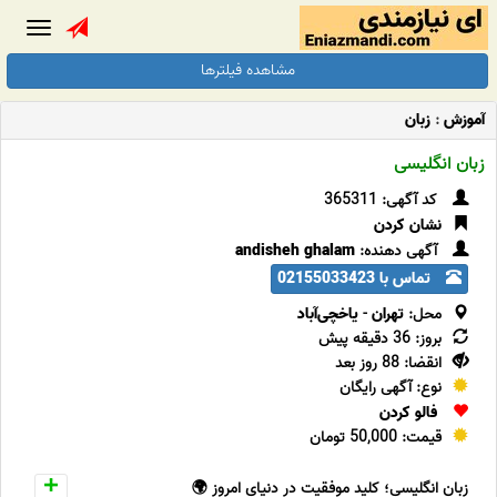
Toggle
gation
مشاهده فیلترها
آموزش
:
زبان
زبان انگلیسی
کد آگهی: 365311
نشان کردن
آگهی دهنده:
andisheh ghalam
تماس با 02155033423
محل:
تهران
-
یاخچی‌آباد
بروز: 36 دقیقه پیش
انقضا: 88 روز بعد
نوع: آگهی رایگان
فالو کردن
قیمت: 50,000 تومان
زبان انگلیسی؛ کلید موفقیت در دنیای امروز 🌍