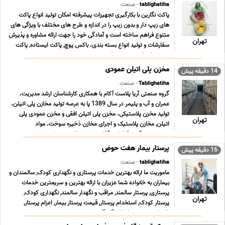
tablighatiha
- صنعت
پاکت نگارین با بکارگیری تجهیزات پیشرفته امکان تولید انواع پاکت
های زیپ دار و بدون زیپ را در اندازه و طرح های مختلف با ویژگی های
متنوع فراهم ساخته است و آمادگی خود را جهت ارائه مشاوره و پذیرش
تهران
سفارشات و تولید انواع بسته بندی، باکس پوچ, پاکت ایستاده, پاکت
پنجره دار, پاکت ترحیم, پاکت ... ...
مخزن پلی اتیلن عمودی
14 دقیقه پیش
Tablighatiha
- صنعت
گروه صنعتی آریا پلاست آکام با همکاری کارشناسان ارشد مدیریت،
عمران و آب و پلیمر در سال 1389 پا به عرصه تولید مخازن پلی اتیلن،
تولید مخزن پلاستیکی، مخزن پلی اتیلن افقی و مخزن عمودی پلی
تهران
اتیلن, مخازن پلاستیک و اجرای مخازن ذخیره سوخت، مواد
شمیمیایی، آب و فاضلاب گذاشت و هم اکنون در کار ... ...
پرستار بیمار هفت حوض
16 دقیقه پیش
tablighatiha
- صنعت
ماموریت ما ارائه بهترین خدمات پرستاری و نگهداری کودک, سالمندان و
بیماران به خانواده شما عزیزان با ارائه بهترین و سریعترین خدمات
پرستاری, پرستار سالمند, مراقب و نگهدار سالمند, نگهداری کودک,
تهران
پرستار کودک, استخدام پرستار, قیمت پرستار بیمار, اعزام پرستار,
خدمات پرستاری خیابان گلبرگ, ش ... ...