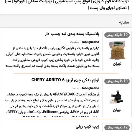
تولیدکننده فوم دیواری
|
انواع پمپ اسیدشویی
|
یونولیت سقفی
|
فورکاوا
|
سبز
|
تصاویر اجرای وال پست
|
مشابه
پلاستیک بسته بندی لبه چسب دار
10 دقیقه پیش
Tablighatiha
- صنعت
تولیدی پلاستیک و نایلون نگارین پلیمر افتخار دارد با بهره مندی از
فناوری نوین تولید پلاستیک و نایلون ضمن رعایت استاندارد های کیفی
چاپ، نقش خود را در حوزه پخش زیپ کیپ, فروش سلفون, پاکت
تهران
بسته بندی, نایلون عمده, پاکت بسته بندی ایستاده, استرچ, پاکت بسته
بندی زیپ دار, پلاستیک بسته بندی ... ...
لوازم یدکی چری آریزو CHERY ARRIZO 6
10 دقیقه پیش
tablighatiha
- صنعت
فروشگاه آرام یدک ARAM YADAK با بیش از یک دهه تجربه درخشان
در زمینه تأمین و فروش تخصصی لوازم یدکی انواع خودروهای چینی، به
عنوان یکی از کامل ترین مراکز تهیه قطعات یدکی خودروهای ام جی
تهران
MG، ام وی ام MVM، برلیانس Brilliance، جک JAC، جیلی GEELY،
چانگان CHANGAN، چری CHERY، دانگ فنگ DONGF ... ...
زیپ کیپ ریلی
12 دقیقه پیش