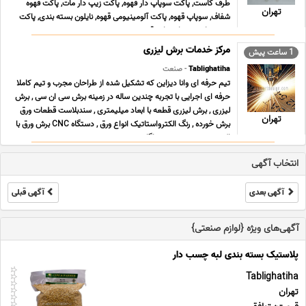
طرف کاست, پاکت سوپاپ دار قهوه, پاکت زیپ دار مات, پاکت قهوه
تهران
شفاف, سوپاپ قهوه, پاکت آلومینیومی قهوه, نایلون بسته بندی, پاکت
پنجره دار, بسته ایستاده قهوه, بسته ... ...
مرکز خدمات برش لیزری
1 ساعت پیش
Tablighatiha
- صنعت
تیم حرفه ای وانا دیزاین که تشکیل شده از طراحان مجرب و تیم کاملا
حرفه ای اجرایی با تجربه چندین ساله در زمینه برش سی ان سی , برش
لیزری , برش لیزری قطعه با ابعاد میلیمتری , سندبلاست قطعات ورق
تهران
برش خورده , رنگ الکترواستاتیک انواع ورق , دستگاه CNC برش ورق با
اکسیژن ، هیدروژن و هواگاز , ... ...
انتخاب آگهی
آگهی بعدی
آگهی قبلی
آگهی‌های ویژه {لوازم صنعتی}
پلاستیک بسته بندی لبه چسب دار
Tablighatiha
تهران