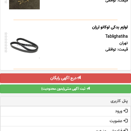
قیمت: توافقی
لوازم یدکی لوکانو ارزان
Tablighatiha
تهران
قیمت: توافقی
درج آگهی رایگان
ثبت آگهی متنی(بدون محدودیت)
پنل کاربری
ورود
عضویت