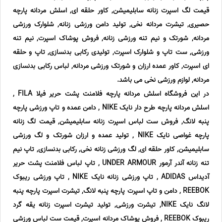
قیمت لگ اسپرت زنانه سابلیمیشن, کاور حلقه ای, اسلش مردانه پارچه
حصیری, تیشرت مردانه نخی, تولید دامن ورزشی زنانه, شلوارک ورزشی
مردانه, شورتک و نیم تنه ورزشی زنانه, فروش پوشاک اسپرت, نیم تنه
ورزشی, ست تاپ و شلوارک اسپرت, تولیدی رکابی بدنسازی, تاپ و حلقه
ای اسپرت, کاور عمده ارزان و شورتک ورزشی مردانه, لباس رکابی بدنسازی
مردانه, لوازم ورزشی نخی می باشد.
در این فروشگاه اسلش مردانه پارچه فلامنت پشت حریر فیلا FILA ,
اسلش مردانه پارچه طرح دار نایک NIKE , دامن عمده و تاپ ورزشی پارچه
پنبه لانگ, فروش ست لباس اسپرت زنانه سابلیمیشن, قیمت لگ زنانه
پارچه غواصی نایک NIKE , تولید عمده و ارزان شورتک و لگ ورزشی
سابلیمیشن, کاور حلقه ای, لگ ورزشی زنانه نخی, رکابی بدنسازی, تاپ نیم
تنه زنانه آندر آرمور UNDER ARMOUR , تاپ لباس فلامنت پشت حریر
آدیداس ADIDAS , تاپ ورزشی زنانه نایک NIKE , تاپ ورزشی ریبوک
REEBOK , دامن و تاپ اسپرت پارچه پنبه لانگ, تیشرت اسپرت پارچه پنبه
لانگ نایک NIKE, تیشرت ورزشی, تولید تیشرت اسپرت زنانه یقه گرد
ریبوک REEBOK , فروش پوشاک مردانه اسپرت, قیمت ست لباس ورزشی