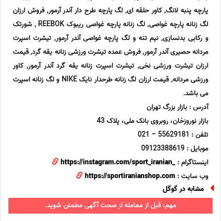
پارچه پنبه لانگ, کاور حلقه ای, لگ پارچه طرح دار آندر آرمور, فروش ارزان
لگ زنانه پارچه غواصی, لگ زنانه پارچه غواصی ریبوک REEBOK , شورتک
و رکابی بدنسازی, نیم تنه و لگ پارچه غواصی آندر آرمور, تیشرت اسپرت
مردانه حصیری آندر آرمور, فروش عمده تیشرت ورزشی زنانه یقه گرد, قیمت
ارزان تیشرت ورزشی نخی, تیشرت اسپرت زنانه یقه گرد آندر آرمور, کاور
ورزشی مردانه, قیمت ارزان لگ زنانه طرحدار نایک NIKE و لگ زنانه اسپرت
می باشد.
آدرس : بازار بزرگ تهران
بازار نوروزخان، روبروی بانک ملی، پلاک 43
تلفن : 55629181 – 021
موبایل : 09123388619
اینستاگرام :
_https://instagram.com/sport_iranian
وب سایت :
https://sportiranianshop.com
مشابه در گوگل
مهم: قبل از معامله از صحت آگهی مطمئن شوید.