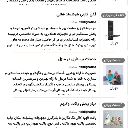
جکمی باشد. محصولات ما شامل فروش قطعات یدکی جیلی GEELY ,
قطعات یدکی ام وی ام MVM X33 , قطعات یدکی دانگ فنگ ... ...
قفل کارتی هوشمند هتلی
48 دقیقه پیش
tablighatiha
- صنعت
مجموعه تجهیز صنعت رویا با سابقه ای درخشان در تأمین، عرضه و
پخش مستقیم انواع تجهیزات هتلداری، به صورت تخصصی در زمینه
ارائه تجهیزات استاندارد برای مراکز اقامتی، هتل ها، مجموعه های
تهران
توریستی، بوتیک هتل ها و اقامتگاه های لوکس فعالیت می کند. این
برند با تمرکز ویژه بر امنیت، راحتی و استا ... ...
خدمات پرستاری در منزل
1 ساعت پیش
tablighatiha
- صنعت
ماموریت ما ارائه بهترین خدمات پرستاری و نگهداری کودک, سالمندان و
بیماران به خانواده شما عزیزان با ارائه بهترین و سریعترین خدمات
پرستاری, پرستار سالمند, مراقب و نگهدار سالمند, نگهداری کودک,
تهران
پرستار کودک, استخدام پرستار, قیمت پرستار بیمار, اعزام پرستار,
خدمات پرستاری خیابان گلبرگ, ش ... ...
مرکز پخش پاکت وکیوم
1 ساعت پیش
tablighatiha
- صنعت
پاکت قهوه کافی بگ نگارین با بکارگیری تجهیزات پیشرفته امکان تولید
تخصصی پاکت قهوه, پاکت باکس پوچ, پاکت قهوه زیپ دار, پاکت سه