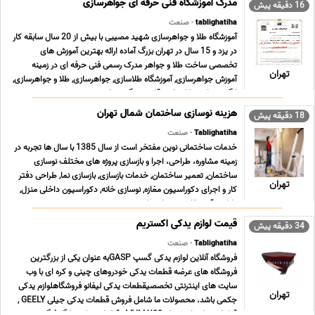
مدرک آموزشگاه فنی حرفه ای جواهرسازی
16 دقیقه پیش
tablighatiha
- صنعت
آموزشگاه طلا و جواهرسازی شهید مصیبی با بیش از 20 سال سابقه کار
در یزد و 15 سال در تهران بزرگ آماده ارائه بهترین آموزش های
تخصصی ساخت طلا و جواهر مدرک رسمی فنی حرفه ای در زمینه
تهران
آموزش جواهرسازی, آموزشگاه طلاسازی, جواهرسازی, طلا و جواهرسازی,
انگشترسازی, پلاکسازی, قلم زنی, گوهرتراشی, ... ...
هزینه نوسازی ساختمان شمال تهران
18 دقیقه پیش
Tablighatiha
- صنعت
خدمات ساختمانی نوین مفتخر است از سال 1385 با سال ها تجربه در
زمینه مشاوره، طراحی، اجرا و بازسازی پروژه های مختلف نوسازی
ساختمان, تعمیر ساختمان, خدمات بازسازی, بازسازی نما, طراحی دفتر
تهران
کار و اجرای دکوراسیون مغازه, نوسازی خانه, دکوراسیون داخلی منزل,
طراحی آشپزخانه, محوطه سازی و نصب ... ...
قیمت لوازم یدکی اکستریم
34 دقیقه پیش
Tablighatiha
- صنعت
فروشگاه آنلاین لوازم یدکی گسپ GASPبه عنوان یکی از بزرگترین
فروشگاه های عرضه قطعات یدکی خودروهای چینی و کره ای با وب
سایت های اینترنتی تخصصیقطعات یدکی لیفانو فروشگاهلوازم یدکی
تهران
جکمی باشد. محصولات ما شامل فروش قطعات یدکی جیلی GEELY ,
قطعات یدکی ام وی ام MVM X33 , قطعات یدکی دانگ فنگ ... ...