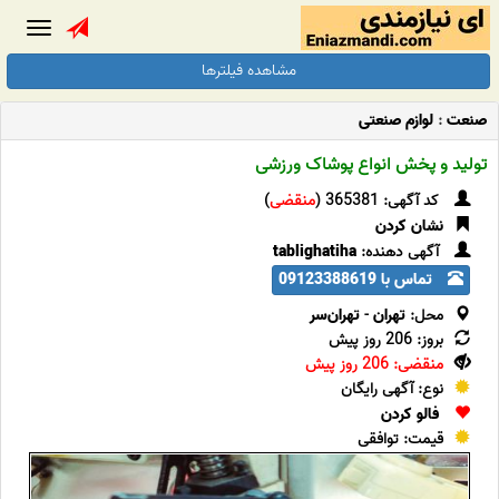
Toggle
gation
مشاهده فیلترها
صنعت
:
لوازم صنعتی
تولید و پخش انواع پوشاک ورزشی
کد آگهی: 365381 (
منقضی
)
نشان کردن
آگهی دهنده:
tablighatiha
تماس با 09123388619
محل:
تهران
-
تهران‌سر
بروز: 206 روز پیش
منقضی: 206 روز پیش
نوع: آگهی رایگان
فالو کردن
قیمت: توافقی