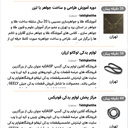
دوره آموزش طراحی و ساخت جواهر با لیزر
36 دقیقه پیش
tablighatiha
- صنعت
آموزشگاه طلا و جواهرسازی مصیبی با 20 سال سابقه ساخت طلا و
جواهر در استان یزد و تهران و عضو مرکز آموزش علوم و فنون طلا و
جواهر سازى ، کلاس هاى آموزشگاه طلا و جواهر سازى آقایان و خانم
تهران
ها را برگزار می کند. طراحى و ساخت جواهربه صورت کاملا حرفه اى از
مبتدى تا پیشرفته و با ارائه مدرک د ... ...
لوازم یدکی لوکانو ارزان
38 دقیقه پیش
Tablighatiha
- صنعت
فروشگاه آنلاین لوازم یدکی گسپ GASPبه عنوان یکی از بزرگترین
فروشگاه های عرضه قطعات یدکی خودروهای چینی و کره ای با وب
سایت های اینترنتی تخصصیقطعات یدکی لیفانو فروشگاهلوازم یدکی
تهران
جکمی باشد. محصولات ما شامل فروش قطعات یدکی جیلی GEELY ,
قطعات یدکی ام وی ام MVM X33 , قطعات یدکی دانگ فنگ ... ...
مرکز پخش لوازم یدکی فونیکس
44 دقیقه پیش
Tablighatiha
- صنعت
فروشگاه آنلاین لوازم یدکی گسپ GASPبه عنوان یکی از بزرگترین
فروشگاه های عرضه قطعات یدکی خودروهای چینی و کره ای با وب
سایت های اینترنتی تخصصیقطعات یدکی لیفانو فروشگاهلوازم یدکی
تهران