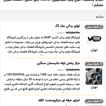
خشکبار
|
مشابه
لوازم یدکی جک J3
2 دقیقه پیش
tablighatiha
- صنعت
فروشگاه لوازم یدکی گسپ GASP به عنوان یکی از بزرگترین فروشگاه
های عرضه قطعات یدکی خودروهای چینی می باشد. مجموعه ما شامل
وب سایت های اینترنتی تخصصی فروشگاه قطعات یدکی لیفان پارت و
تهران
فروشگاه لوازم یدکی جک پارت می باشد. فروشگاه قطعات یدکی جک
پارت همراه با رشد تکنولوژی و متعاقباً سرعت ت ... ...
مرکز پخش لوله مانیسمان سنگین
4 دقیقه پیش
tablighatiha
- صنعت
شرکت فولاد صنعت تکتا، ثبت 1386 و شناسه ملی 10610093926 و
با ارائه فاکتور رسمی اعلام می دارد با توجه به 30 سال سابقه درخشان
خود در زمینه تامین و تجهیز انواع اتصالات گازی, اتصالات فلزی, قیمت
تهران
اتصالات فولادی, انواع اتصالات فلزی, انواع فلنج, فلنج اس اند پی, فلنج
نفت, فلنج لوله آب, اتص ... ...
اجرای حرفه ای میکروسمنت کافه
4 دقیقه پیش