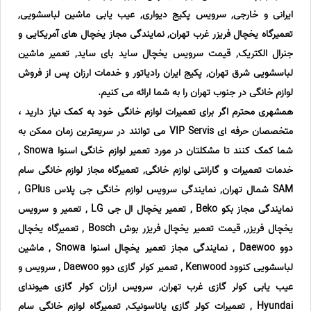
ایرانی و خارجی, سرویس پکیج دیواری, عیب یابی ماشین لباسشویی,
تعمیرگاه یخچال فریزر غرب تهران, نمایندگی مجاز یخچال های آمریکایی و
جنرال الکتریک, قیمت سرویس یخچال ساید بای ساید, تعمیر ماشین
لباسشویی شرق تهران, پکیج ایران رادیاتور و خدمات ارزان پس از فروش
لوازم خانگی در جنوب تهران را به شما ارائه می کنیم.
همشهری محترم اگر برای تعمیرات لوازم خانگی خود به کمک نیاز دارید ،
متخصصان حرفه ای VIP Servis می توانند در سریعترین زمان ممکن به
شما کمک کنند تا مشکلتان در مورد تعمیر لوازم خانگی اسنوا Snowa ,
خدمات تعمیرات و گارانتی لوازم خانگی, تعمیرگاه مجاز لوازم خانگی سام
SAM شمال تهران, نمایندگی سرویس لوازم خانگی جی پلاس GPlus ,
نمایندگی مجاز بکو Beko , تعمیر یخچال ال جی LG , تعمیر و سرویس
یخچال فریزر, قیمت تعمیر یخچال فریزر بوش Bosch , تعمیرگاه یخچال
دوو Daewoo , نمایندگی مجاز تعمیر یخچال اسنوا Snowa , ماشین
لباسشویی کنوود Kenwood , تعمیر کولر گازی دوو Daewoo , سرویس و
عیب یابی کولر گازی غرب تهران, سرویس ارزان کولر گازی هیوندای
Hyundai , تعمیرات کولر گازی پاناسونیک, تعمیرگاه لوازم خانگی سام