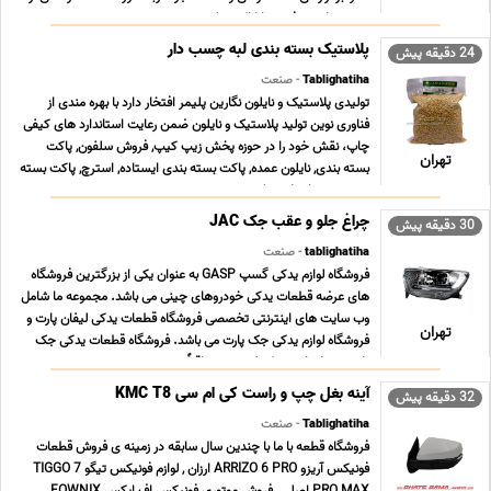
مبتدى تا پیشرفته و با ارائه مدرک د ... ...
پلاستیک بسته بندی لبه چسب دار
24 دقیقه پیش
Tablighatiha
- صنعت
تولیدی پلاستیک و نایلون نگارین پلیمر افتخار دارد با بهره مندی از
فناوری نوین تولید پلاستیک و نایلون ضمن رعایت استاندارد های کیفی
چاپ، نقش خود را در حوزه پخش زیپ کیپ, فروش سلفون, پاکت
تهران
بسته بندی, نایلون عمده, پاکت بسته بندی ایستاده, استرچ, پاکت بسته
بندی زیپ دار, پلاستیک بسته بندی ... ...
چراغ جلو و عقب جک JAC
30 دقیقه پیش
tablighatiha
- صنعت
فروشگاه لوازم یدکی گسپ GASP به عنوان یکی از بزرگترین فروشگاه
های عرضه قطعات یدکی خودروهای چینی می باشد. مجموعه ما شامل
وب سایت های اینترنتی تخصصی فروشگاه قطعات یدکی لیفان پارت و
تهران
فروشگاه لوازم یدکی جک پارت می باشد. فروشگاه قطعات یدکی جک
پارت همراه با رشد تکنولوژی و متعاقباً سرعت ت ... ...
آینه بغل چپ و راست کی ام سی KMC T8
32 دقیقه پیش
Tablighatiha
- صنعت
فروشگاه قطعه با ما با چندین سال سابقه در زمینه ی فروش قطعات
فونیکس آریزو ARRIZO 6 PRO ارزان , لوازم فونیکس تیگو TIGGO 7