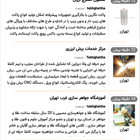
12 دقیقه پیش
tablighatiha
- صنعت
پاکت نگارین با بکارگیری تجهیزات پیشرفته امکان تولید انواع پاکت
های زیپ دار و بدون زیپ را در اندازه و طرح های مختلف با ویژگی های
متنوع فراهم ساخته است و آمادگی خود را جهت ارائه مشاوره و پذیرش
تهران
سفارشات و تولید انواع بسته بندی، باکس پوچ, پاکت ایستاده, پاکت
پنجره دار, پاکت ترحیم, پاکت ... ...
مرکز خدمات برش لیزری
12 دقیقه پیش
Tablighatiha
- صنعت
تیم حرفه ای وانا دیزاین که تشکیل شده از طراحان مجرب و تیم کاملا
حرفه ای اجرایی با تجربه چندین ساله در زمینه برش سی ان سی , برش
لیزری , برش لیزری قطعه با ابعاد میلیمتری , سندبلاست قطعات ورق
تهران
برش خورده , رنگ الکترواستاتیک انواع ورق , دستگاه CNC برش ورق با
اکسیژن ، هیدروژن و هواگاز , ... ...
آموزشگاه جواهر سازی غرب تهران
14 دقیقه پیش
tablighatiha
- صنعت
آموزشگاه طلا و جواهرسازی مصیبی با 20 سال سابقه ساخت طلا و
جواهر در استان یزد و تهران و عضو مرکز آموزش علوم و فنون طلا و
جواهر سازى ، کلاس هاى آموزشگاه طلا و جواهر سازى آقایان و خانم
تهران
ها را برگزار می کند. طراحى و ساخت جواهربه صورت کاملا حرفه اى از
مبتدى تا پیشرفته و با ارائه مدرک د ... ...