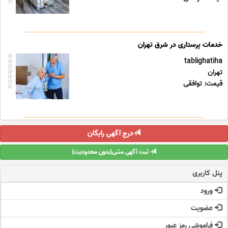
خدمات پرستاری در شرق تهران
tablighatiha
تهران
قیمت: توافقی
درج آگهی رایگان
ثبت آگهی متنی(بدون محدودیت)
پنل کاربری
ورود
عضویت
فراموشی رمز عبور