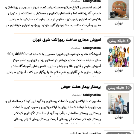
Tablighatiha
- صنعت
اجرای تخصصی انواع میکروسمنت برای کف، دیوار، سرویس بهداشتی،
حمام، آشپزخانه، نما و فضاهای تجاری و مسکونی. استفاده از متریال
باکیفیت، اجرای بدون درز، مقاوم در برابر رطوبت و سایش، با طراحی
تهران
مدرن و قیمت مناسب. مشاوره رایگان، بازدید پروژه و اجرای حرفه ای در
سراسر ایران. آیا از کاشی های ... ...
آموزش مجازی ساخت زیورآلات شرق تهران
8 دقیقه پیش
Tablighatiha
- صنعت
آموزشگاه طلا و جواهرسازی شهید مصیبی با شماره ثبت 46350 با 20
سال سابقه ساخت طلا و جواهر در استان یزد و تهران و عضو مرکز
آموزش علوم و فنون طلا و جواهر سازى، کلاس هاى آموزشگاه طلا و
تهران
جواهر سازى هم آقایان و هم خانم ها را برگزار می کند. آموزش طراحى
و ساخت جواهرات به صورت کاملا حرفه اى ... ...
پرستار بیمار هفت حوض
10 دقیقه پیش
tablighatiha
- صنعت
ماموریت ما ارائه بهترین خدمات پرستاری و نگهداری کودک, سالمندان و
بیماران به خانواده شما عزیزان با ارائه بهترین و سریعترین خدمات
پرستاری, پرستار سالمند, مراقب و نگهدار سالمند, نگهداری کودک,
تهران
پرستار کودک, استخدام پرستار, قیمت پرستار بیمار, اعزام پرستار,
خدمات پرستاری خیابان گلبرگ, ش ... ...
سلفون استرچ ارزان