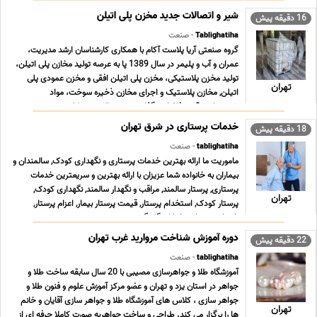
شیر و اتصالات جدید مخزن پلی اتیلن
16 دقیقه پیش
Tablighatiha
- صنعت
گروه صنعتی آریا پلاست آکام با همکاری کارشناسان ارشد مدیریت،
عمران و آب و پلیمر در سال 1389 پا به عرصه تولید مخازن پلی اتیلن،
تولید مخزن پلاستیکی، مخزن پلی اتیلن افقی و مخزن عمودی پلی
تهران
اتیلن, مخازن پلاستیک و اجرای مخازن ذخیره سوخت، مواد
شمیمیایی، آب و فاضلاب گذاشت و هم اکنون در کار ... ...
خدمات پرستاری در شرق تهران
18 دقیقه پیش
tablighatiha
- صنعت
ماموریت ما ارائه بهترین خدمات پرستاری و نگهداری کودک, سالمندان و
بیماران به خانواده شما عزیزان با ارائه بهترین و سریعترین خدمات
پرستاری, پرستار سالمند, مراقب و نگهدار سالمند, نگهداری کودک,
تهران
پرستار کودک, استخدام پرستار, قیمت پرستار بیمار, اعزام پرستار,
خدمات پرستاری خیابان گلبرگ, ش ... ...
دوره آموزش شناخت مروارید غرب تهران
22 دقیقه پیش
tablighatiha
- صنعت
آموزشگاه طلا و جواهرسازی مصیبی با 20 سال سابقه ساخت طلا و
جواهر در استان یزد و تهران و عضو مرکز آموزش علوم و فنون طلا و
جواهر سازى ، کلاس هاى آموزشگاه طلا و جواهر سازى آقایان و خانم
تهران
ها را برگزار می کند. طراحى و ساخت جواهربه صورت کاملا حرفه اى از