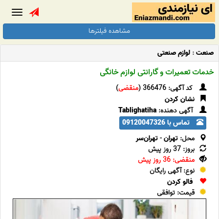
Toggle
gation
مشاهده فیلترها
صنعت
:
لوازم صنعتی
خدمات تعمیرات و گارانتی لوازم خانگی
کد آگهی: 366476 (
منقضی
)
نشان کردن
آگهی دهنده:
Tablighatiha
تماس با 09120047326
محل:
تهران
-
تهران‌سر
بروز: 37 روز پیش
منقضی: 36 روز پیش
نوع: آگهی رایگان
فالو کردن
قیمت: توافقی