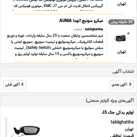
PRO MAX اصلی , فروش موتوری فونیکس اف ایکس FOWNIX ,
تهران
گیربکس انتقال قدرت کی ام سی KMC J7 , موتوری فونیکس اف
ایکس FOWNIX , بدنه ام وی ام MVM X22 PRO , جلوبندی سانگ ...
...
میکرو سوئیچ آئوما AUMA
38 دقیقه پیش
tablighatiha
- صنعت
تیم متخصصین وایقان صنعت با 25 سال سابقه واردات، تهیه و توزیع
قطعات الکترونیک , میکروسوئیچ و لیمیت سوییچ , سوییچ ایمنی یا
سفتی سوئیچ یا میکروسوییچ خشابی (Safety Switch) , لیمیت
تهران
سوییچ و میکروسوییچ باکسی و 15 سال سابقه تولید لوازم برق و
روشنایی ، گرد هم آمده است تا جامع ترین خدمات ت ... ...
انتخاب آگهی
آگهی بعدی
آگهی قبلی
آگهی‌های ویژه {لوازم صنعتی}
لوازم یدکی جک J3
tablighatiha
تهران
قیمت: توافقی