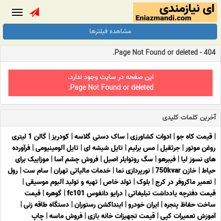
Toggle
gation
مشاهده فیلترها
404 - Page Not Found or deleted.
این صفحه در سایت وجود ندارد.
Page Not Found or deleted.
آخرین کلمات کلیدی
|
قیمت کاه جو
|
ادوات کشاورزی
|
ساک دستی گلاسه
|
کودریز
|
گالن 1 لیتری
روغن موتور
|
جرثقیل
|
مس برلیم
|
تایل شیشه ای
|
تایل آلومینیومی
|
فرآورده
های نسوز لیا
|
فیبرهو
|
سگ روتوایلر اصیل
|
فروش چشم آسا
|
موزاییک برای
حیاط
|
خازن 750kvar
|
نورپردازی نما
|
خدمات مالیاتی تهران
|
سام ست
|
رول
|
تعمیر ماکروفر در کرج
|
بلوک
|
تولد خاص
|
تهیه و تولید آلبوم موسیقی
|
قیمت دفترچه یادداشت تبلیغاتی
|
درایو دانفوس fc101
|
گوهره
|
قیمت
ساخت حفاظ پنجره
|
ایران خودرو
|
اینداکشن رستوران
|
دستگاه طاقه زنی
|
آموزش تعمیرات کپی
|
قیمت تجهیزات خانه بازی
|
فروش ماسه
|
چاپ