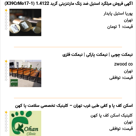
آگهی فروش میلگرد استیل ضد زنگ مارتنزیتی گرید 1.4122 (X39CrMo17-1)
پوریا استیل پایدار
تهران
قیمت: 1 تومان
نیمکت چوبی | نیمکت پارکی | نیمکت فلزی
zwood co
تهران
قیمت: توافقی
اسکن کف پا و کفی طبی غرب تهران – کلینیک تخصصی سلامت پا کهن
کلینیک اسکن کف پا کهن
تهران
قیمت: توافقی