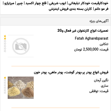
خودکارقیمت خودکار تبلیغاتی
|
ایوب شریفی
|
قلع چهار اکسید
|
چیپر
|
میزترازو
|
فر مو دائم
|
کارتن بسته بندی فروش اینترنتی
آگهی‌های ویژه
تعمیرات انواع کارتخوان غیر فعال و2G
Fatah Agharebparast
تنکابن
قیمت: 2,500,000 تومان
فروش انواع پودر پر،پودر گوشت، پودر ماهی، پودر خون
نگین آرمان
ساری
قیمت: توافقی