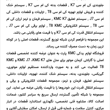
جلوبندی کی ام سی K7 , قطعات بدنه کی ام سی K7 , سیستم خنک
کننده و فروش لوازم تهویه کی ام سی T8 , تزئینات و قطعات داخلی کی
ام سی J7 , سیستم تعلیق KMC K7 , سیستم فرمان و ترمز ارزان کی ام
سی T8 , سیستم الکترونیکی T8 KMC , لوازم برقی کی ام سی J7 ,
سیستم انتقال قدرت کی ام سی K7 و با قیمت های رقابتی می باشد.
این مجموعه با فراهم کردن شبکه توزیع گسترده، قطعات اصلی را در کوتاه
ترین زمان به دست مصرف کننده می رساند.
فروشگاه لوازم یدکی KMC پارت به عنوان عرضه کننده تخصصی قطعات
اصلی با گارانتی کرمان موتور برای مدل های KMC J7 ،KMC K7 و KMC
T8 فعالیت می کند و به صورت واردکننده مستقیم لوازم موتوری،
گیربکس، جلوبندی، بدنه، سیستم خنک کننده، تهویه، تزئینات داخلی،
سیستم تعلیق، فرمان و ترمز، مجموعه قطعات الکترونیکی و برقی و
سیستم انتقال قدرت این خودروها را با قیمت رقابتی عرضه می نماید. این
مجموعه با شبکه تأمین گسترده، ارسال سریع به سراسر کشور، ضمانت
اصالت کالا، مشاوره فنی تخصصی، نگهداری استاندارد قطعات در انبار
مرکزی، کنترل سلامت و شماره فنی قبل از ارسال، امکان سفارش آنلاین و