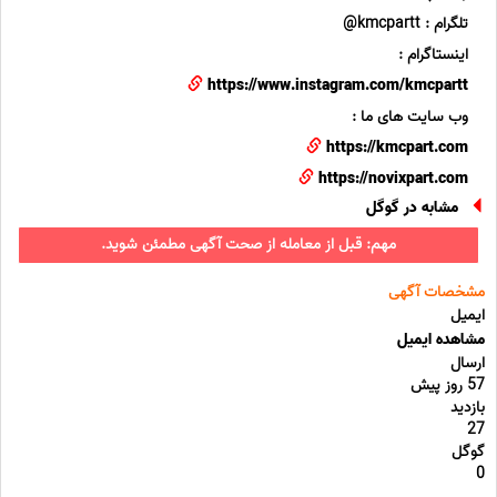
تلگرام : kmcpartt@
اینستاگرام :
https://www.instagram.com/kmcpartt
وب سایت های ما :
https://kmcpart.com
https://novixpart.com
مشابه در گوگل
مهم: قبل از معامله از صحت آگهی مطمئن شوید.
مشخصات آگهی
ایمیل
مشاهده ایمیل
ارسال
57 روز پیش
بازدید
27
گوگل
0