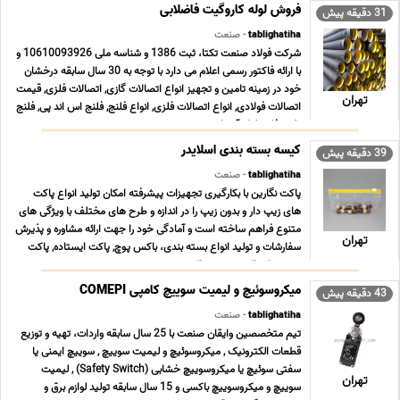
فروش لوله کاروگیت فاضلابی
31 دقیقه پیش
tablighatiha
- صنعت
شرکت فولاد صنعت تکتا، ثبت 1386 و شناسه ملی 10610093926 و
با ارائه فاکتور رسمی اعلام می دارد با توجه به 30 سال سابقه درخشان
خود در زمینه تامین و تجهیز انواع اتصالات گازی, اتصالات فلزی, قیمت
تهران
اتصالات فولادی, انواع اتصالات فلزی, انواع فلنج, فلنج اس اند پی, فلنج
نفت, فلنج لوله آب, اتص ... ...
کیسه بسته بندی اسلایدر
39 دقیقه پیش
tablighatiha
- صنعت
پاکت نگارین با بکارگیری تجهیزات پیشرفته امکان تولید انواع پاکت
های زیپ دار و بدون زیپ را در اندازه و طرح های مختلف با ویژگی های
متنوع فراهم ساخته است و آمادگی خود را جهت ارائه مشاوره و پذیرش
تهران
سفارشات و تولید انواع بسته بندی، باکس پوچ, پاکت ایستاده, پاکت
پنجره دار, پاکت ترحیم, پاکت ... ...
میکروسوئیچ و لیمیت سوییچ کامپی COMEPI
43 دقیقه پیش
tablighatiha
- صنعت
تیم متخصصین وایقان صنعت با 25 سال سابقه واردات، تهیه و توزیع
قطعات الکترونیک , میکروسوئیچ و لیمیت سوییچ , سوییچ ایمنی یا
سفتی سوئیچ یا میکروسوییچ خشابی (Safety Switch) , لیمیت
تهران
سوییچ و میکروسوییچ باکسی و 15 سال سابقه تولید لوازم برق و