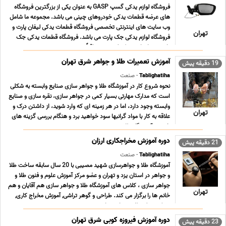
فروشگاه لوازم یدکی گسپ GASP به عنوان یکی از بزرگترین فروشگاه
های عرضه قطعات یدکی خودروهای چینی می باشد. مجموعه ما شامل
وب سایت های اینترنتی تخصصی فروشگاه قطعات یدکی لیفان پارت و
تهران
فروشگاه لوازم یدکی جک پارت می باشد. فروشگاه قطعات یدکی جک
پارت همراه با رشد تکنولوژی و متعاقباً سرعت ت ... ...
آموزش تعمیرات طلا و جواهر شرق تهران
19 دقیقه پیش
Tablighatiha
- صنعت
نحوه شروع کار در آموزشگاه طلا و جواهر سازی صنایع وابسته به شکلی
است که مدارک مهارتی بسیار کمی در جواهر سازی، نقره سازی و صنایع
وابسته وجود دارد، اما در هر زمینه ای که وارد شوید، از داشتن درک و
تهران
علاقه به کار با مواد گرانبها سود خواهید برد و هنگام بررسی گزینه های
خود در آموزشگاه طلا ... ...
دوره آموزش مخراجکاری ارزان
21 دقیقه پیش
Tablighatiha
- صنعت
آموزشگاه طلا و جواهرسازی شهید مصیبی با 20 سال سابقه ساخت طلا
و جواهر در استان یزد و تهران و عضو مرکز آموزش علوم و فنون طلا و
جواهر سازى ، کلاس هاى آموزشگاه طلا و جواهر سازى هم آقایان و هم
تهران
خانم ها را برگزار می کند. طراحى و گوهر تراشی, آموزش مخراج کاری,
مدرک دیپلم طلا و جواهر سازی ... ...
دوره آموزش فیروزه کوبی شرق تهران
23 دقیقه پیش