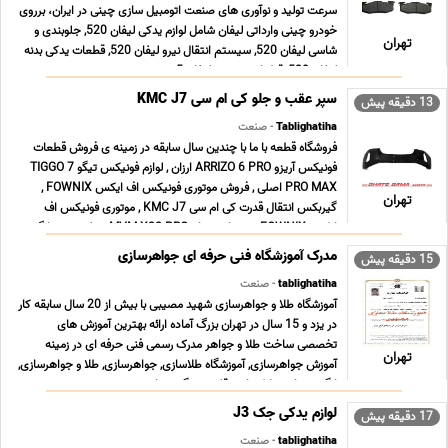
سرعت تولید و نوآوری های صنعت اتومبیل سازی چینی در ایران، برروی
خودرو چینی وارداتی لیفان شامل لوازم یدکی لیفان 520, جلوبندی و
تهران
شاسی لیفان 520, سیستم انتقال نیرو لیفان 520, قطعات یدکی بدنه
لیفان 520, قطعات موتوری لیفان 5 ... ...
سپر عقب و جلو کی ام سی KMC J7
13 دقیقه پیش
Tablighatiha
- صنعت
فروشگاه قطعه با ما با چندین سال سابقه در زمینه ی فروش قطعات
فونیکس آریزو ARRIZO 6 PRO ارزان , لوازم فونیکس تیگو TIGGO 7
PRO MAX اصلی , فروش موتوری فونیکس اف ایکس FOWNIX ,
تهران
گیربکس انتقال قدرت کی ام سی KMC J7 , موتوری فونیکس اف
ایکس FOWNIX , بدنه ام وی ام MVM X22 PRO , جلوبندی سانگ ...
...
مدرک آموزشگاه فنی حرفه ای جواهرسازی
15 دقیقه پیش
tablighatiha
- صنعت
آموزشگاه طلا و جواهرسازی شهید مصیبی با بیش از 20 سال سابقه کار
در یزد و 15 سال در تهران بزرگ آماده ارائه بهترین آموزش های
تخصصی ساخت طلا و جواهر مدرک رسمی فنی حرفه ای در زمینه
تهران
آموزش جواهرسازی, آموزشگاه طلاسازی, جواهرسازی, طلا و جواهرسازی,
انگشترسازی, پلاکسازی, قلم زنی, گوهرتراشی, ... ...
لوازم یدکی جک J3
17 دقیقه پیش
tablighatiha
- صنعت