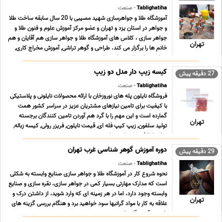
Tablighatiha
- صنعت
آموزشگاه طلا و جواهرسازی شهید مصیبی با 20 سال سابقه ساخت طلا
و جواهر در استان یزد و تهران و عضو مرکز آموزش علوم و فنون طلا و
جواهر سازى ، کلاس هاى آموزشگاه طلا و جواهر سازى هم آقایان و هم
تهران
خانم ها را برگزار می کند. طراحى و گوهر تراشی, آموزش مخراج کاری,
مدرک دیپلم طلا و جواهر سازی ... ...
کیسه زیپ دار مدل دو زیپ
27 دقیقه پیش
Tablighatiha
- صنعت
فروشگاه نایلون پله های نوروزخان با ارائه محصولات نایلونی و پلاستیکی
با کیفیت برای تامین نیازهای مشتریان عزیز در سراسر کشور همت
گمارده است و این مهم را با گرد هم آوردن تامین کنندگان برجسته
تهران
تولید سلفون, زیپ کیپ فله ای, قیمت نایلون, فریزر رولی, کیسه زباله,
سفره کاغذی, زیپ کیپ پلاستی ... ...
دوره آموزش گوهر شناسی غرب تهران
29 دقیقه پیش
Tablighatiha
- صنعت
نحوه شروع کار در آموزشگاه طلا و جواهر سازی صنایع وابسته به شکلی
است که مدارک مهارتی بسیار کمی در جواهر سازی، نقره سازی و صنایع
وابسته وجود دارد، اما در هر زمینه ای که وارد شوید، از داشتن درک و
تهران
علاقه به کار با مواد گرانبها سود خواهید برد و هنگام بررسی گزینه های
خود در آموزشگاه طلا ... ...