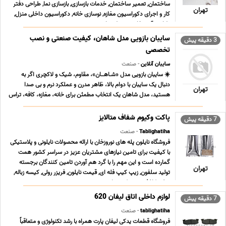
ساختمان, تعمیر ساختمان, خدمات بازسازی, بازسازی نما, طراحی دفتر
تهران
کار و اجرای دکوراسیون مغازه, نوسازی خانه, دکوراسیون داخلی منزل,
طراحی آشپزخانه, محوطه سازی و نصب ... ...
سایبان بازویی مدل شاهان، کیفیت صنعتی و نصب
3 دقیقه پیش
تخصصی
سایبان آنلاین
- صنعت
☀️ سایبان بازویی مدل «شـاهــان»، مقاوم، شیک و لاکچری اگر به
دنبال یک سایبان با دوام بالا، ظاهر مدرن و عملکرد نرم و بی صدا
تهران
هستید، مدل شاهان یک انتخاب مطمئن برای خانه، مغازه، کافه، تراس
و کسب و کار شماست. چرا سایبان شاهان؟ انتخابی برای کسانی که به
دنبال کیفیتِ فنی و لاکچری، استقامت ... ...
پاکت وکیوم شفاف متالایز
7 دقیقه پیش
Tablighatiha
- صنعت
فروشگاه نایلون پله های نوروزخان با ارائه محصولات نایلونی و پلاستیکی
با کیفیت برای تامین نیازهای مشتریان عزیز در سراسر کشور همت
گمارده است و این مهم را با گرد هم آوردن تامین کنندگان برجسته
تهران
تولید سلفون, زیپ کیپ فله ای, قیمت نایلون, فریزر رولی, کیسه زباله,
سفره کاغذی, زیپ کیپ پلاستی ... ...
لوازم داخلی اتاق لیفان 620
7 دقیقه پیش
tablighatiha
- صنعت
فروشگاه قطعات یدکی لیفان پارت همراه با رشد تکنولوژی و متعاقباً