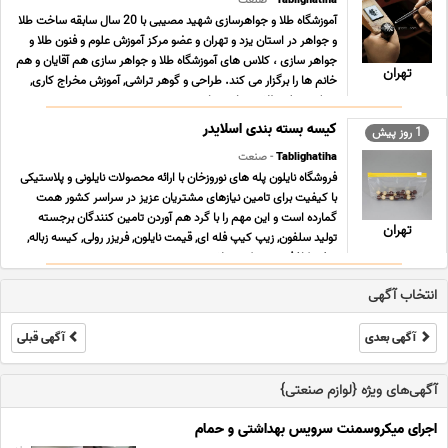
Tablighatiha
- صنعت
آموزشگاه طلا و جواهرسازی شهید مصیبی با 20 سال سابقه ساخت طلا
و جواهر در استان یزد و تهران و عضو مرکز آموزش علوم و فنون طلا و
جواهر سازى ، کلاس هاى آموزشگاه طلا و جواهر سازى هم آقایان و هم
تهران
خانم ها را برگزار می کند. طراحى و گوهر تراشی, آموزش مخراج کاری,
مدرک دیپلم طلا و جواهر سازی ... ...
کیسه بسته بندی اسلایدر
1 روز پیش
Tablighatiha
- صنعت
فروشگاه نایلون پله های نوروزخان با ارائه محصولات نایلونی و پلاستیکی
با کیفیت برای تامین نیازهای مشتریان عزیز در سراسر کشور همت
گمارده است و این مهم را با گرد هم آوردن تامین کنندگان برجسته
تهران
تولید سلفون, زیپ کیپ فله ای, قیمت نایلون, فریزر رولی, کیسه زباله,
سفره کاغذی, زیپ کیپ پلاستی ... ...
انتخاب آگهی
آگهی بعدی
آگهی قبلی
آگهی‌های ویژه {لوازم صنعتی}
اجرای میکروسمنت سرویس بهداشتی و حمام