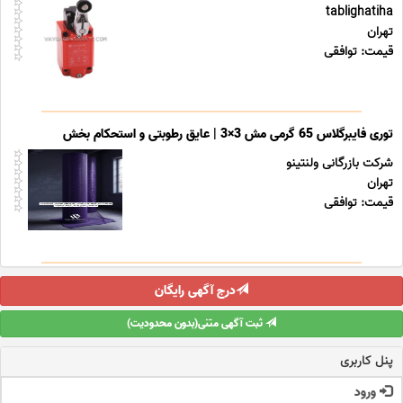
tablighatiha
تهران
قیمت: توافقی
توری فایبرگلاس 65 گرمی مش 3×3 | عایق رطوبتی و استحکام بخش
شرکت بازرگانی ولنتینو
تهران
قیمت: توافقی
درج آگهی رایگان
ثبت آگهی متنی(بدون محدودیت)
پنل کاربری
ورود