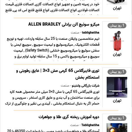
خود در زمینه تامین و تجهیز انواع اتصالات گازی, اتصالات فلزی, قیمت
تهران
اتصالات فولادی, انواع اتصالات فلزی, انواع فلنج, فلنج اس اند پی, فلنج
نفت, فلنج لوله آب, اتص ... ...
میکرو سوئیچ آلن برادلی ALLEN BRADLEY
1 روز پیش
tablighatiha
- صنعت
تیم متخصصین وایقان صنعت با 25 سال سابقه واردات، تهیه و توزیع
قطعات الکترونیک , میکروسوئیچ و لیمیت سوییچ , سوییچ ایمنی یا
سفتی سوئیچ یا میکروسوییچ خشابی (Safety Switch) , لیمیت
تهران
سوییچ و میکروسوییچ باکسی و 15 سال سابقه تولید لوازم برق و
روشنایی ، گرد هم آمده است تا جامع ترین خدمات ت ... ...
توری فایبرگلاس 65 گرمی مش 3×3 | عایق رطوبتی و
1 روز پیش
استحکام بخش
شرکت بازرگانی ولنتینو
- صنعت
توری فایبرگلاس 65 گرمی با مش 3×3 میلی متر محصولی همه کاره
برای صنعت ساختمان و آب بندی و عایق کاری استخر ، سرویس و
تهران
حمام اگر به دنبال استحکام بخشی ، آببندی بی نظیر و جلوگیری از ترک
خوردگی در پروژه های خود هستید ، این محصول پاسخگوی نیاز
شماست. مشخصات فنی محصول · چشمه (مش) 3×3 میلی م ... ...
دوره آموزش ریخته گری طلا و جواهرات
1 روز پیش
Tablighatiha
- صنعت
آموزشگاه طلا و جواهرسازی شهید مصیبی با شماره ثبت 46350 با 20