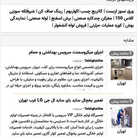
ورق نسوز ازبست
|
کاتریج چسب اکواریوم
|
رینگ صاف کن
|
شیرفلکه سوزنی
کلاس 150
|
مغزکن چندکاره صنعتی
|
برش اسفنج
|
لوله صنعتی
|
نمایندگی
بوش
|
کوره عملیات حرارتی
|
فروش لوله آتشخوار
|
مشابه
اجرای میکروسمنت سرویس بهداشتی و حمام
5 ساعت پیش
Tablighatiha
- صنعت
اجرای تخصصی انواع میکروسمنت برای کف، دیوار، سرویس بهداشتی،
حمام، آشپزخانه، نما و فضاهای تجاری و مسکونی. استفاده از متریال
باکیفیت، اجرای بدون درز، مقاوم در برابر رطوبت و سایش، با طراحی
تهران
مدرن و قیمت مناسب. مشاوره رایگان، بازدید پروژه و اجرای حرفه ای در
سراسر ایران. آیا از کاشی های ... ...
تعمیر یخچال ساید بای ساید ال جی LG غرب تهران
5 ساعت پیش
Tablighatiha
- صنعت
تعمیرگاه لوازم خانگی VIP سرویس با افتخار در زمینه تعمیرات لوازم
خانگی در کنار شما است تا دسترسی به متخصصان و تکنسین های
مجرب را برای شما آسان کند. ما با بالاترین کیفیت، خدمات تعمیرات
تهران
لوازم خانگی, تعمیر یخچال, تعمیر کولر گازی, تعمیر ساید بای ساید,