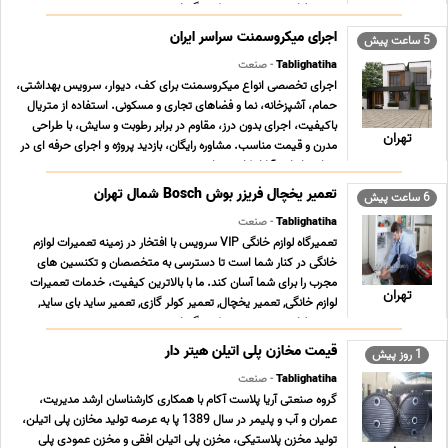
تعمیر لباسشویی, تعمیر پکیج گرمایش ... ...
اجرای میکروسمنت سراسر ایران
5 ساعت پیش
Tablighatiha
- صنعت
اجرای تخصصی انواع میکروسمنت برای کف، دیوار، سرویس بهداشتی،
حمام، آشپزخانه، نما و فضاهای تجاری و مسکونی. استفاده از متریال
باکیفیت، اجرای بدون درز، مقاوم در برابر رطوبت و سایش، با طراحی
تهران
مدرن و قیمت مناسب. مشاوره رایگان، بازدید پروژه و اجرای حرفه ای در
سراسر ایران. آیا از کاشی های ... ...
تعمیر یخچال فریزر بوش Bosch شمال تهران
6 ساعت پیش
Tablighatiha
- صنعت
تعمیرگاه لوازم خانگی VIP سرویس با افتخار در زمینه تعمیرات لوازم
خانگی در کنار شما است تا دسترسی به متخصصان و تکنسین های
مجرب را برای شما آسان کند. ما با بالاترین کیفیت، خدمات تعمیرات
تهران
لوازم خانگی, تعمیر یخچال, تعمیر کولر گازی, تعمیر ساید بای ساید,
تعمیر لباسشویی, تعمیر پکیج گرمایش ... ...
قیمت مخازن پلی اتیلن هیتر دار
1 روز پیش
Tablighatiha
- صنعت
گروه صنعتی آریا پلاست آکام با همکاری کارشناسان ارشد مدیریت،
عمران و آب و پلیمر در سال 1389 پا به عرصه تولید مخازن پلی اتیلن،
تولید مخزن پلاستیکی، مخزن پلی اتیلن افقی و مخزن عمودی پلی