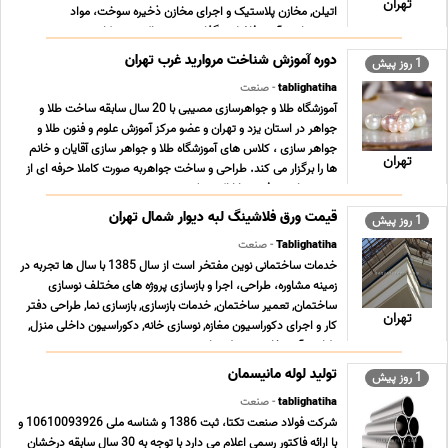
تهران
اتیلن, مخازن پلاستیک و اجرای مخازن ذخیره سوخت، مواد
شمیمیایی، آب و فاضلاب گذاشت و هم اکنون در کار ... ...
دوره آموزش شناخت مروارید غرب تهران
1 روز پیش
tablighatiha
- صنعت
آموزشگاه طلا و جواهرسازی مصیبی با 20 سال سابقه ساخت طلا و
جواهر در استان یزد و تهران و عضو مرکز آموزش علوم و فنون طلا و
جواهر سازى ، کلاس هاى آموزشگاه طلا و جواهر سازى آقایان و خانم
تهران
ها را برگزار می کند. طراحى و ساخت جواهربه صورت کاملا حرفه اى از
مبتدى تا پیشرفته و با ارائه مدرک د ... ...
قیمت ورق فلاشینگ لبه دیوار شمال تهران
1 روز پیش
Tablighatiha
- صنعت
خدمات ساختمانی نوین مفتخر است از سال 1385 با سال ها تجربه در
زمینه مشاوره، طراحی، اجرا و بازسازی پروژه های مختلف نوسازی
ساختمان, تعمیر ساختمان, خدمات بازسازی, بازسازی نما, طراحی دفتر
تهران
کار و اجرای دکوراسیون مغازه, نوسازی خانه, دکوراسیون داخلی منزل,
طراحی آشپزخانه, محوطه سازی و نصب ... ...
تولید لوله مانیسمان
1 روز پیش
tablighatiha
- صنعت
شرکت فولاد صنعت تکتا، ثبت 1386 و شناسه ملی 10610093926 و
با ارائه فاکتور رسمی اعلام می دارد با توجه به 30 سال سابقه درخشان