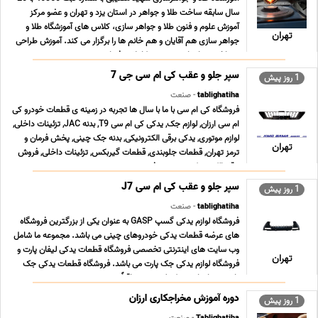
سال سابقه ساخت طلا و جواهر در استان یزد و تهران و عضو مرکز
آموزش علوم و فنون طلا و جواهر سازى، کلاس هاى آموزشگاه طلا و
تهران
جواهر سازى هم آقایان و هم خانم ها را برگزار می کند. آموزش طراحى
و ساخت جواهرات به صورت کاملا حرفه اى ... ...
سپر جلو و عقب کی ام سی جی 7
1 روز پیش
tablighatiha
- صنعت
فروشگاه کی ام سی با ما با سال ها تجربه در زمینه ی قطعات خودرو کی
ام سی ارزان, لوازم جک, یدکی کی ام سی T9, بدنه JAC, تزئینات داخلی,
لوازم موتوری, یدکی برقی الکترونیکی, بدنه جک چینی, پخش فرمان و
تهران
ترمز تهران, قطعات جلوبندی, قطعات گیربکس, تزئینات داخلی, فروش
برقی الکترونیکی, سیستم فرم ... ...
سپر جلو و عقب کی ام سی J7
1 روز پیش
tablighatiha
- صنعت
فروشگاه لوازم یدکی گسپ GASP به عنوان یکی از بزرگترین فروشگاه
های عرضه قطعات یدکی خودروهای چینی می باشد. مجموعه ما شامل
وب سایت های اینترنتی تخصصی فروشگاه قطعات یدکی لیفان پارت و
تهران
فروشگاه لوازم یدکی جک پارت می باشد. فروشگاه قطعات یدکی جک
پارت همراه با رشد تکنولوژی و متعاقباً سرعت ت ... ...
دوره آموزش مخراجکاری ارزان
1 روز پیش