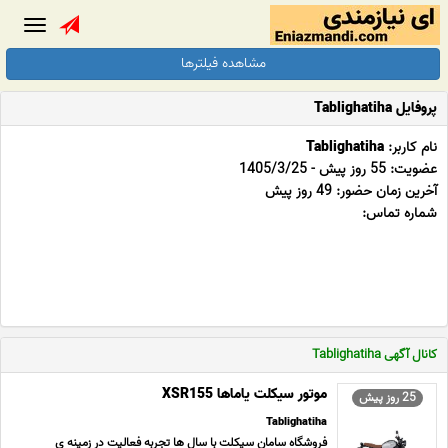
Toggle
gation
مشاهده فیلترها
پروفایل Tablighatiha
نام کاربر:
Tablighatiha
عضویت: 55 روز پیش - 1405/3/25
آخرین زمان حضور: 49 روز پیش
شماره تماس:
کانال آگهی Tablighatiha
موتور سیکلت یاماها XSR155
25 روز پیش
Tablighatiha
فروشگاه سامان سیکلت با سال ها تجربه فعالیت در زمینه ی