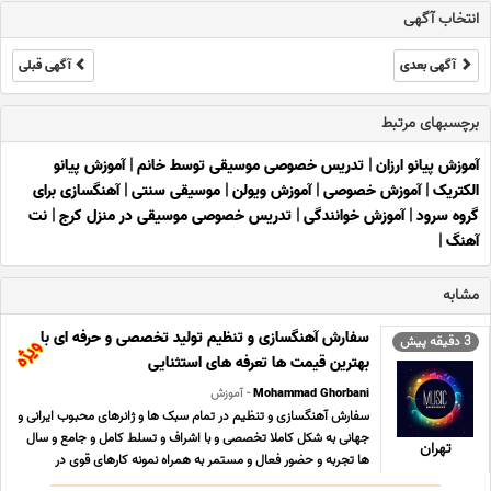
انتخاب آگهی
آگهی بعدی
آگهی قبلی
برچسبهای مرتبط
آموزش پیانو ارزان
|
تدریس خصوصی موسیقی توسط خانم
|
آموزش پیانو
الکتریک
|
آموزش خصوصی
|
آموزش ویولن
|
موسیقی سنتی
|
آهنگسازی برای
گروه سرود
|
آموزش خوانندگی
|
تدریس خصوصی موسیقی در منزل کرج
|
نت
آهنگ
|
مشابه
سفارش آهنگسازی و تنظیم تولید تخصصی و حرفه ای با
3 دقیقه پیش
بهترین قیمت ها تعرفه های استثنایی
Mohammad Ghorbani
- آموزش
سفارش آهنگسازی و تنظیم در تمام سبک ها و ژانرهای محبوب ایرانی و
جهانی به شکل کاملا تخصصی و با اشراف و تسلط کامل و جامع و سال
تهران
ها تجربه و حضور فعال و مستمر به همراه نمونه کارهای قوی در
سبکهای مختلف و تعرفه های بسیار مناسب ؛ استثنایی و حداقلی تولید