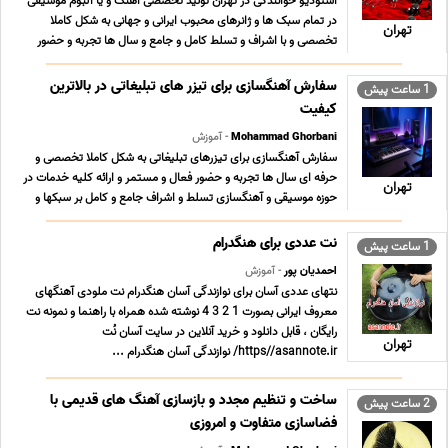
استودیو خوانندگی در تهران تولید تخصصی آهنگ و یا آلبوم موسیقی
در تمام سبک ها و ژانرهای محبوب ایرانی و جهانی به شکل کاملا
تهران
تخصصی و با اشراف و تسلط کامل و جامع و سال ها تجربه و حضور
فعال و مستمر به همراه نمونه کارهای قوی در سبکهای مختلف و تعرفه
های بسیار مناسب ؛ استثنایی و حداقلی تول ... ...
سفارش آهنگسازی برای تیزر های تبلیغاتی در بالاترین
1 ساعت پیش
کیفیت
Mohammad Ghorbani
- آموزش
سفارش آهنگسازی برای تیزرهای تبلیغاتی به شکل کاملا تخصصی و
حرفه ای سال ها تجربه و حضور فعال و مستمر و ارائه کلیه خدمات در
تهران
حوزه موسیقی و آهنگسازی تسلط و اشراف جامع و کامل بر سبکها و
ژانرهای محبوب موسیقی ایرانی و جهانی به همراه نمونه کارهای قوی
سبکهای تخصصی مناسب آهنگسازی تیزرهای تب ... ...
نت عددی برای هنگدرام
1 ساعت پیش
احمدیان پور
- آموزش
نتهای عددی آسان برای نوازندگی آسان هنگدرام نت ملودی آهنگهای
معروف ایرانی بصورت 1 2 3 4 نوشته شده همراه با راهنما و نمونه نت
رایگان ، قابل دانلود و خرید آنلاین در سایت آسان نُت
تهران
https//asannote.ir/ نوازندگی آسان هنگدرام ...
ساخت و تنظیم مجدد و بازسازی آهنگ های قدیمی با
2 ساعت پیش
فضاسازی متفاوت و امروزی