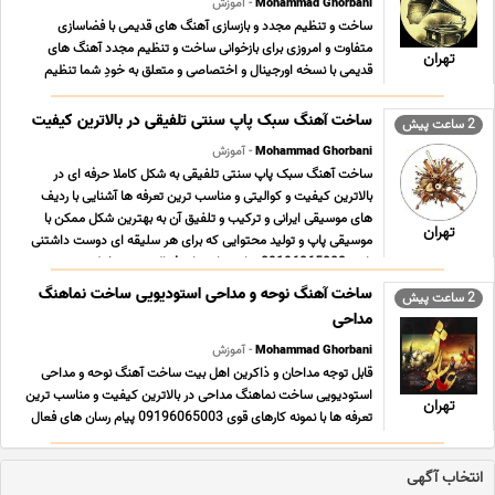
Mohammad Ghorbani
- آموزش
ساخت و تنظیم مجدد و بازسازی آهنگ های قدیمی با فضاسازی
متفاوت و امروزی برای بازخوانی ساخت و تنظیم مجدد آهنگ های
تهران
قدیمی با نسخه اورجینال و اختصاصی و متعلق به خودِ شما تنظیم
مجدد آهنگ های قدیمی به شکلی که مخاطب امروز با آن به راحتی
ارتباط برقرار کند با نمونه کارهای قوی و تعرفه های ... ...
ساخت آهنگ سبک پاپ سنتی تلفیقی در بالاترین کیفیت
2 ساعت پیش
Mohammad Ghorbani
- آموزش
ساخت آهنگ سبک پاپ سنتی تلفیقی به شکل کاملا حرفه ای در
بالاترین کیفیت و کوالیتی و مناسب ترین تعرفه ها آشنایی با ردیف
های موسیقی ایرانی و ترکیب و تلفیق آن به بهترین شکل ممکن با
تهران
موسیقی پاپ و تولید محتوایی که برای هر سلیقه ای دوست داشتنی
باشد 09196065003 پیام رسان های فعال همین خط ... ...
ساخت آهنگ نوحه و مداحی استودیویی ساخت نماهنگ
2 ساعت پیش
مداحی
Mohammad Ghorbani
- آموزش
قابل توجه مداحان و ذاکرین اهل بیت ساخت آهنگ نوحه و مداحی
استودیویی ساخت نماهنگ مداحی در بالاترین کیفیت و مناسب ترین
تهران
تعرفه ها با نمونه کارهای قوی 09196065003 پیام رسان های فعال
همین خط تلگرام روبیکا ایتا بله سروش در صورت تمایل به ارتباط از
طریق آیدی همه پیام رسان ها با آیدی Mgh ... ...
انتخاب آگهی