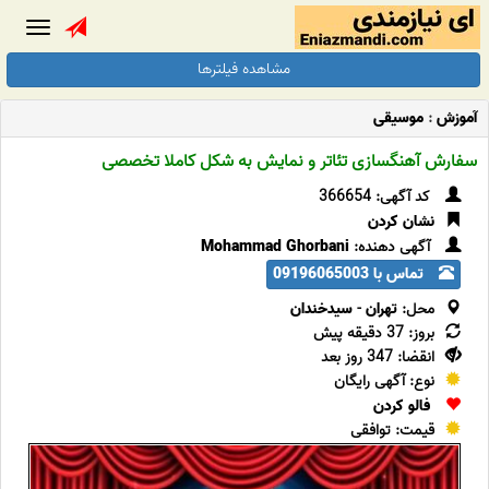
Toggle
gation
مشاهده فیلترها
آموزش
:
موسیقی
سفارش آهنگسازی تئاتر و نمایش به شکل کاملا تخصصی
کد آگهی: 366654
نشان کردن
آگهی دهنده:
Mohammad Ghorbani
تماس با 09196065003
محل:
تهران
-
سیدخندان
بروز: 37 دقیقه پیش
انقضا: 347 روز بعد
نوع: آگهی رایگان
فالو کردن
قیمت: توافقی