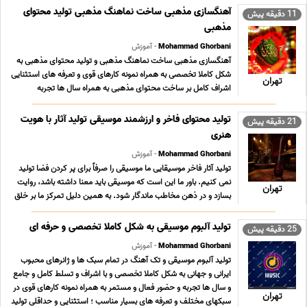
محتوای فاخر و ارزشمند موسیقی کلیه ... ...
آهنگسازی مذهبی ساخت نماهنگ مذهبی تولید محتوای
11 دقیقه پیش
مذهبی
Mohammad Ghorbani
- آموزش
آهنگسازی مذهبی ساخت نماهنگ مذهبی و تولید محتوای مذهبی به
شکل کاملا تخصصی به همراه نمونه کارهای قوی و تعرفه های استثنایی
تهران
اشراف کامل بر ساخت محتوای مذهبی به همراه سال ها تجربه
09196065003 پیام رسان های فعال همین خط تلگرام روبیکا ایتا بله
سروش در صورت تمایل به ارتباط از طریق آیدی ... ...
تولید محتوای فاخر و ارزشمند موسیقی تولید آثار با هویت
21 دقیقه پیش
هنری
Mohammad Ghorbani
- آموزش
تولید آثار فاخر موسیقایی ما موسیقی را صرفاً برای پر کردن فضا تولید
نمی کنیم. باور ما این است که موسیقی باید معنا داشته باشد، روایت
تهران
بسازد و در ذهن مخاطب ماندگار شود. به همین دلیل تمرکز ما بر خلق
آثاری است که هویت هنری داشته باشند؛ آثاری که فراتر از جریان های
زودگذر و تولیدات بازار ... ...
تولید آلبوم موسیقی به شکل کاملا تخصصی و حرفه ای
25 دقیقه پیش
Mohammad Ghorbani
- آموزش
تولید آلبوم موسیقی و تک آهنگ در تمام سبک ها و ژانرهای محبوب
ایرانی و جهانی به شکل کاملا تخصصی و با اشراف و تسلط کامل و جامع
و سال ها تجربه و حضور فعال و مستمر به همراه نمونه کارهای قوی در
تهران
سبکهای مختلف و تعرفه های بسیار مناسب ؛ استثنایی و حداقلی تولید