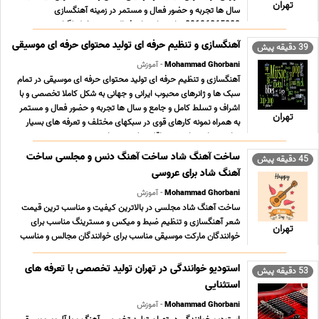
تهران
سال ها تجربه و حضور فعال و مستمر در زمینه آهنگسازی
09196065003 پیام رسان های فعال همین خط تلگرام رو ... ...
آهنگسازی و تنظیم حرفه ای تولید محتوای حرفه ای موسیقی
39 دقیقه پیش
Mohammad Ghorbani
- آموزش
آهنگسازی و تنظیم حرفه ای تولید محتوای حرفه ای موسیقی در تمام
سبک ها و ژانرهای محبوب ایرانی و جهانی به شکل کاملا تخصصی و با
اشراف و تسلط کامل و جامع و سال ها تجربه و حضور فعال و مستمر
تهران
به همراه نمونه کارهای قوی در سبکهای مختلف و تعرفه های بسیار
مناسب ؛ استثنایی و حداقلی تولید محتوا ... ...
ساخت آهنگ شاد ساخت آهنگ دنس و مجلسی ساخت
45 دقیقه پیش
آهنگ شاد برای عروسی
Mohammad Ghorbani
- آموزش
ساخت آهنگ شاد مجلسی در بالاترین کیفیت و مناسب ترین قیمت
شعر آهنگسازی و تنظیم ضبط و میکس و مسترینگ مناسب برای
تهران
خوانندگان مارکت موسیقی مناسب برای خوانندگان مجالس و مناسب
برای خواندن عروس و داماد برای هم در مراسم عروسی
09196065003 پیام رسان های فعال همین خط تلگرام روبیکا ایتا بل
استودیو خوانندگی در تهران تولید تخصصی با تعرفه های
53 دقیقه پیش
... ...
استثنایی
Mohammad Ghorbani
- آموزش