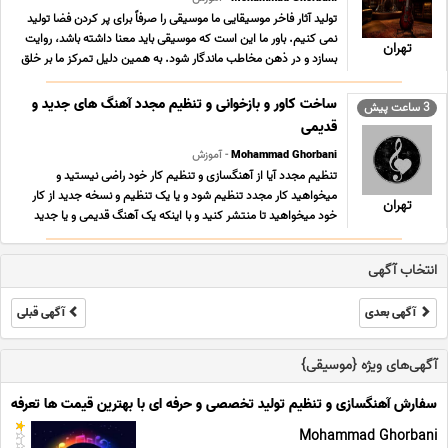
تولید آثار فاخر موسیقایی ما موسیقی را صرفاً برای پر کردن فضا تولید
نمی کنیم. باور ما این است که موسیقی باید معنا داشته باشد، روایت
تهران
بسازد و در ذهن مخاطب ماندگار شود. به همین دلیل تمرکز ما بر خلق
آثاری است که هویت هنری داشته باشند؛ آثاری که فراتر از جریان های
زودگذر و تولیدات بازار ... ...
ساخت کاور و بازخوانی و تنظیم مجدد آهنگ های جدید و
3 ساعت پیش
قدیمی
Mohammad Ghorbani
- آموزش
تنظیم مجدد آیا از آهنگسازی و تنظیم کار خود راضی نیستید و
میخواهید کار مجدد تنظیم شود و یا یک تنظیم و نسخه جدید از کار
تهران
خود میخواهید تا منتشر کنید و با اینکه یک آهنگ قدیمی و یا جدید
خواننده محبوبتان را می خواهید بازخوانی کنید به شکل تنظیم مجدد و
نسخه اختصاصی آن آهنگ با صدای خودتان ... ...
انتخاب آگهی
آگهی بعدی
آگهی قبلی
آگهی‌های ویژه {موسیقی}
سفارش آهنگسازی و تنظیم تولید تخصصی و حرفه ای با بهترین قیمت ها تعرفه ه
Mohammad Ghorbani