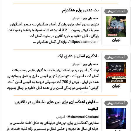
نمونه کارهای قوی در سبکهای مختلف و تعرفه های بسیار مناسب ؛
استثنایی و حداقلی تولید محتوای فاخ ... ...
نت عددی برای هنگدرام
1 ساعت پیش
احمدیان پور
- آموزش
نتهای عددی آسان برای نوازندگی آسان هنگدرام نت ملودی آهنگهای
معروف ایرانی بصورت 1 2 3 4 نوشته شده همراه با راهنما و نمونه نت
رایگان ، قابل دانلود و خرید آنلاین در سایت آسان نُت
تهران
https//asannote.ir/ نوازندگی آسان هنگدرام ...
یادگیری آسان و دقیق ارگ
1 ساعت پیش
احمدیان پور
- آموزش
نوازندگی آسان و بدون استاد برای همه ، با نُتهای فارسی محصولات
آسان نُت ، آسان نُت ، تنها مرکز نُتهای فارسی دقیق و کامل و زمانبندی
شده در ایران . بیش از 700 نُت موسیقی ترجمه به فارسی آسان " نت
تهران
گوشی" مخصوص نوازندگی آسان برای همه قابل دانلود و ارسال بصورت
دو ر می فا ، کا ... ...
سفارش آهنگسازی برای تیزر های تبلیغاتی در بالاترین
1 ساعت پیش
کیفیت
Mohammad Ghorbani
- آموزش
سفارش آهنگسازی برای تیزرهای تبلیغاتی به شکل کاملا تخصصی و
حرفه ای سال ها تجربه و حضور فعال و مستمر و ارائه کلیه خدمات در