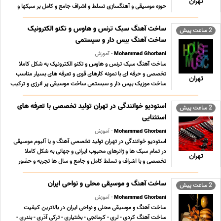
تهران
حوزه موسیقی و آهنگسازی تسلط و اشراف جامع و کامل بر سبکها و
ژانرهای محبوب موسیقی ایرانی و جهانی به همراه نمونه کارهای قوی
سبکهای تخصصی مناسب آهنگسازی تیزرهای تب ... ...
ساخت آهنگ سبک ترنس و هاوس و تکنو الکترونیک
2 ساعت پیش
ساخت آهنگ بیس دار و سیستمی
Mohammad Ghorbani
- آموزش
ساخت آهنگ سبک ترنس و هاوس و تکنو الکترونیک به شکل کاملا
تخصصی و حرفه ای با نمونه کارهای قوی و تعرفه های بسیار مناسب
تهران
ساخت موزیک بیس دار و سبستمی ساخت موسیقی پر انرژی و ترکیب
آن با شعر و ملودی در بالاترین کیفیت و کوالیتی ممکن
09196065003 پیام رسان های فعال همین خط تلگرام روبیکا ای ...
استودیو خوانندگی در تهران تولید تخصصی با تعرفه های
2 ساعت پیش
...
استثنایی
Mohammad Ghorbani
- آموزش
استودیو خوانندگی در تهران تولید تخصصی آهنگ و یا آلبوم موسیقی
در تمام سبک ها و ژانرهای محبوب ایرانی و جهانی به شکل کاملا
تهران
تخصصی و با اشراف و تسلط کامل و جامع و سال ها تجربه و حضور
فعال و مستمر به همراه نمونه کارهای قوی در سبکهای مختلف و تعرفه
های بسیار مناسب ؛ استثنایی و حداقلی تول ... ...
ساخت آهنگ و موسیقی محلی و نواحی ایران
2 ساعت پیش
Mohammad Ghorbani
- آموزش
ساخت آهنگ و موسیقی محلی و نواحی ایران در بالاترین کیفیت
ساخت آهنگ کردی - لری - کرمانجی - بختیاری - ترکی آذری - بندری -