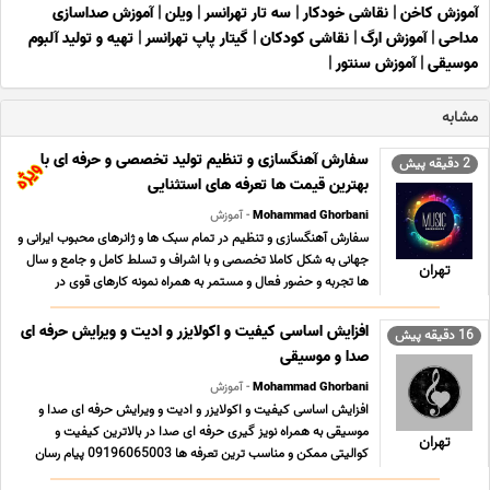
آموزش کاخن
|
نقاشی خودکار
|
سه تار تهرانسر
|
ویلن
|
آموزش صداسازی
مداحی
|
آموزش ارگ
|
نقاشی کودکان
|
گیتار پاپ تهرانسر
|
تهیه و تولید آلبوم
موسیقی
|
آموزش سنتور
|
مشابه
سفارش آهنگسازی و تنظیم تولید تخصصی و حرفه ای با
2 دقیقه پیش
بهترین قیمت ها تعرفه های استثنایی
Mohammad Ghorbani
- آموزش
سفارش آهنگسازی و تنظیم در تمام سبک ها و ژانرهای محبوب ایرانی و
جهانی به شکل کاملا تخصصی و با اشراف و تسلط کامل و جامع و سال
تهران
ها تجربه و حضور فعال و مستمر به همراه نمونه کارهای قوی در
سبکهای مختلف و تعرفه های بسیار مناسب ؛ استثنایی و حداقلی تولید
محتوای فاخر و ارزشمند موسیقی کلیه ... ...
افزایش اساسی کیفیت و اکولایزر و ادیت و ویرایش حرفه ای
16 دقیقه پیش
صدا و موسیقی
Mohammad Ghorbani
- آموزش
افزایش اساسی کیفیت و اکولایزر و ادیت و ویرایش حرفه ای صدا و
موسیقی به همراه نویز گیری حرفه ای صدا در بالاترین کیفیت و
تهران
کوالیتی ممکن و مناسب ترین تعرفه ها 09196065003 پیام رسان
های فعال همین خط تلگرام روبیکا ایتا بله سروش در صورت تمایل به