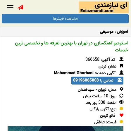
Toggle
gation
مشاهده فیلترها
آموزش
:
موسیقی
استودیو آهنگسازی در تهران با بهترین تعرفه ها و تخصصی ترین
خدمات
کد آگهی: 366658
نشان کردن
آگهی دهنده:
Mohammad Ghorbani
تماس با 09196065003
محل:
تهران
-
سیدخندان
بروز: 10 ساعت پیش
انقضا: 338 روز بعد
نوع: آگهی رایگان
فالو کردن
قیمت: توافقی