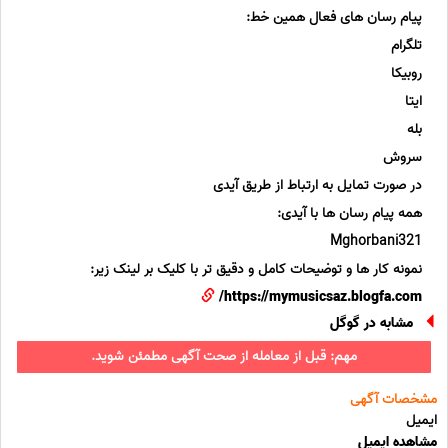
پیام رسان های فعال همین خط:
تلگرام
روبیکا
ایتا
بله
سروش
در صورت تمایل به ارتباط از طریق آیدی
همه پیام رسان ها با آیدی:
Mghorbani321
نمونه کار ها و توضیحات کامل و دقیق تر با کلیک بر لینک زیر:
https://mymusicsaz.blogfa.com/
مشابه در گوگل
مهم: قبل از معامله از صحت آگهی مطمئن شوید.
مشخصات آگهی
ایمیل
مشاهده ایمیل