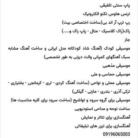
پاپ سنتی تلفیقی
ترنس هاوس تکنو الکترونیک
رپ ترپ آر اند بی(ساخت اختصاصی بیت)
راک(راک کلاسیک - متال - پاپ راک و.....)
جاز
موسیقی کودک (آهنگ شاد کودکانه مدل ایرانی و ساخت آهنگ مشابه
سبک آهنگهای کمپانی والت دیزنی به طور تخصصی)
موسیقی مذهبی
موسیقی حماسی و ملی
موسیقی محلی و نواحی (ساخت آهنگ کردی - لری - کرمانجی - بختیاری -
ترکی آذری - بندری - مازنی - گیلکی)
موسیقی برای گروه سرود و تواشیح (ساخت سرود برای کلیه مناسبت ها)
ساخت نوحه و مداحی استودیویی
آهنگسازی برای تئاتر و نمایش
آهنگسازی برای تیزر های تبلیغاتی
09196065003