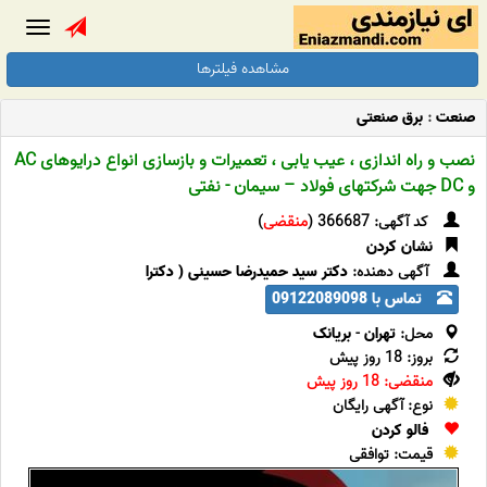
Toggle
gation
مشاهده فیلترها
صنعت
:
برق صنعتی
نصب و راه اندازی ، عیب یابی ، تعمیرات و بازسازی انواع درایوهای AC
و DC جهت شرکتهای فولاد – سیمان - نفتی
کد آگهی: 366687 (
منقضی
)
نشان کردن
آگهی دهنده:
دکتر سید حمیدرضا حسینی ( دکترا
تماس با 09122089098
محل:
تهران
-
بریانک
بروز: 18 روز پیش
منقضی: 18 روز پیش
نوع: آگهی رایگان
فالو کردن
قیمت: توافقی