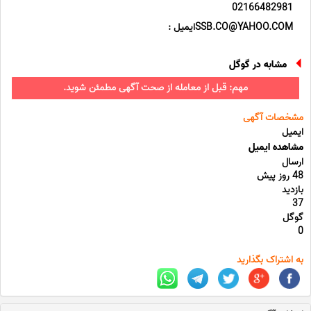
02166482981
SSB.CO@YAHOO.COMایمیل :
مشابه در گوگل
مهم: قبل از معامله از صحت آگهی مطمئن شوید.
مشخصات آگهی
ایمیل
مشاهده ایمیل
ارسال
48 روز پیش
بازدید
37
گوگل
0
به اشتراک بگذارید