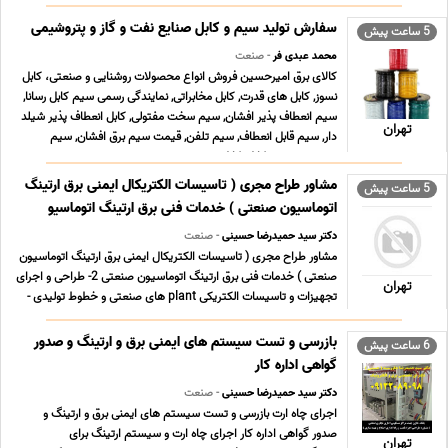
تست چاه ارت سیستم ارتینگ صدور گواهی معتبر حقوقی شهرک
صنعتی چرمشهر طراحی اجراء تست چاه ارت سیستم ارتینگ صدور
سفارش تولید سیم و کابل صنایع نفت و گاز و پتروشیمی
5 ساعت پیش
گواه ... ...
محمد عبدی فر
- صنعت
کالای برق امیرحسین فروش انواع محصولات روشنایی و صنعتی، کابل
نسوز, کابل های قدرت, کابل مخابراتی, نمایندگی رسمی سیم کابل رسانا,
سیم انعطاف پذیر افشان, سیم سخت مفتولی, کابل انعطاف پذیر شیلد
تهران
دار, سیم قابل انعطاف, سیم تلفن, قیمت سیم برق افشان, سیم
صنعتی, سیم و کابل, کابل صنعتی, سیم و ... ...
مشاور طراح مجری ( تاسیسات الکتریکال ایمنی برق ارتینگ
5 ساعت پیش
اتوماسیون صنعتی ) خدمات فنی برق ارتینگ اتوماسیو
دکتر سید حمیدرضا حسینی
- صنعت
مشاور طراح مجری ( تاسیسات الکتریکال ایمنی برق ارتینگ اتوماسیون
صنعتی ) خدمات فنی برق ارتینگ اتوماسیون صنعتی 2- طراحی و اجرای
تهران
تجهیزات و تاسیسات الکتریکی plant های صنعتی و خطوط تولیدی -
نصب و راه اندازی دستگاه ها و سیستم های صنعتی در خطوط تولید -
نگهداری و تعمیرات پیشگیرانه ی ک ... ...
بازرسی و تست سیستم های ایمنی برق و ارتینگ و صدور
6 ساعت پیش
گواهی اداره کار
دکتر سید حمیدرضا حسینی
- صنعت
اجرای چاه ارت بازرسی و تست سیستم های ایمنی برق و ارتینگ و
صدور گواهی اداره کار اجرای چاه ارت و سیستم ارتینگ برای
تهران