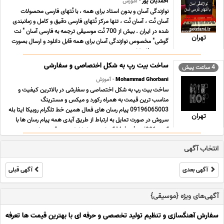
احمدیان پور
- آموزش
نوازندگی آسان و بدون استاد برای همه ، با نُتهای فارسی محصولات
آسان نُت ، آسان نُت ، تنها مرکز نُتهای فارسی دقیق و کامل و زمانبندی
شده در ایران . بیش از 700 نُت موسیقی ترجمه به فارسی آسان " نت
تهران
گوشی" مخصوص نوازندگی آسان برای همه قابل دانلود و ارسال بصورت
دو ر می فا ، کا ... ...
ساخت بیت رپ به شکل اختصاصی و سفارشی
4 ساعت پیش
Mohammad Ghorbani
- آموزش
ساخت بیت رپ به شکل اختصاصی و سفارشی در بالاترین کیفیت و
مناسب ترین قیمت به همراه رکورد و میکس و مسترینگ
09196065003 پیام رسان های فعال همین خط تلگرام روبیکا ایتا بله
تهران
سروش در صورت تمایل به ارتباط از طریق آیدی همه پیام رسان ها با
آیدی Mghorbani321 آشنایی بسیار کامل تر و دقیق تر ا ... ...
انتخاب آگهی
آگهی بعدی
آگهی قبلی
آگهی‌های ویژه {موسیقی}
سفارش آهنگسازی و تنظیم تولید تخصصی و حرفه ای با بهترین قیمت ها تعرفه ه