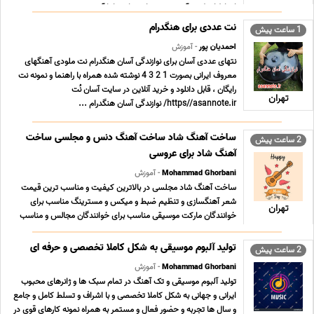
ارتباط از طریق آیدی همه پیام رسان ها با آیدی ... ...
نت عددی برای هنگدرام
1 ساعت پیش
احمدیان پور
- آموزش
نتهای عددی آسان برای نوازندگی آسان هنگدرام نت ملودی آهنگهای
معروف ایرانی بصورت 1 2 3 4 نوشته شده همراه با راهنما و نمونه نت
رایگان ، قابل دانلود و خرید آنلاین در سایت آسان نُت
تهران
https//asannote.ir/ نوازندگی آسان هنگدرام ...
ساخت آهنگ شاد ساخت آهنگ دنس و مجلسی ساخت
2 ساعت پیش
آهنگ شاد برای عروسی
Mohammad Ghorbani
- آموزش
ساخت آهنگ شاد مجلسی در بالاترین کیفیت و مناسب ترین قیمت
شعر آهنگسازی و تنظیم ضبط و میکس و مسترینگ مناسب برای
تهران
خوانندگان مارکت موسیقی مناسب برای خوانندگان مجالس و مناسب
برای خواندن عروس و داماد برای هم در مراسم عروسی
09196065003 پیام رسان های فعال همین خط تلگرام روبیکا ایتا بل
تولید آلبوم موسیقی به شکل کاملا تخصصی و حرفه ای
2 ساعت پیش
... ...
Mohammad Ghorbani
- آموزش
تولید آلبوم موسیقی و تک آهنگ در تمام سبک ها و ژانرهای محبوب
ایرانی و جهانی به شکل کاملا تخصصی و با اشراف و تسلط کامل و جامع
و سال ها تجربه و حضور فعال و مستمر به همراه نمونه کارهای قوی در