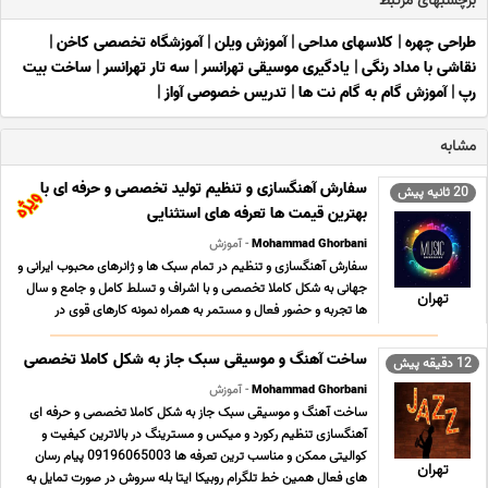
برچسبهای مرتبط
طراحی چهره
|
کلاسهای مداحی
|
آموزش ویلن
|
آموزشگاه تخصصی کاخن
|
نقاشی با مداد رنگی
|
یادگیری موسیقی تهرانسر
|
سه تار تهرانسر
|
ساخت بیت
رپ
|
آموزش گام به گام نت ها
|
تدریس خصوصی آواز
|
مشابه
سفارش آهنگسازی و تنظیم تولید تخصصی و حرفه ای با
20 ثانیه پیش
بهترین قیمت ها تعرفه های استثنایی
Mohammad Ghorbani
- آموزش
سفارش آهنگسازی و تنظیم در تمام سبک ها و ژانرهای محبوب ایرانی و
جهانی به شکل کاملا تخصصی و با اشراف و تسلط کامل و جامع و سال
تهران
ها تجربه و حضور فعال و مستمر به همراه نمونه کارهای قوی در
سبکهای مختلف و تعرفه های بسیار مناسب ؛ استثنایی و حداقلی تولید
محتوای فاخر و ارزشمند موسیقی کلیه ... ...
ساخت آهنگ و موسیقی سبک جاز به شکل کاملا تخصصی
12 دقیقه پیش
Mohammad Ghorbani
- آموزش
ساخت آهنگ و موسیقی سبک جاز به شکل کاملا تخصصی و حرفه ای
آهنگسازی تنظیم رکورد و میکس و مسترینگ در بالاترین کیفیت و
کوالیتی ممکن و مناسب ترین تعرفه ها 09196065003 پیام رسان
تهران
های فعال همین خط تلگرام روبیکا ایتا بله سروش در صورت تمایل به