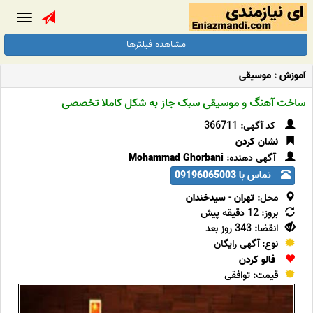
Toggle
gation
مشاهده فیلترها
آموزش
:
موسیقی
ساخت آهنگ و موسیقی سبک جاز به شکل کاملا تخصصی
کد آگهی: 366711
نشان کردن
آگهی دهنده:
Mohammad Ghorbani
تماس با 09196065003
محل:
تهران
-
سیدخندان
بروز: 12 دقیقه پیش
انقضا: 343 روز بعد
نوع: آگهی رایگان
فالو کردن
قیمت: توافقی