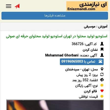
Toggle
gation
مشاهده فیلترها
آموزش
:
موسیقی
استودیو تولید محتوا در تهران استودیو تولید محتوای حرفه ای صوتی
کد آگهی: 366726
نشان کردن
آگهی دهنده:
Mohammad Ghorbani
تماس با 09196065003
محل:
تهران
-
سیدخندان
بروز: 2 روز پیش
انقضا: 352 روز بعد
نوع: آگهی رایگان
فالو کردن
قیمت: توافقی