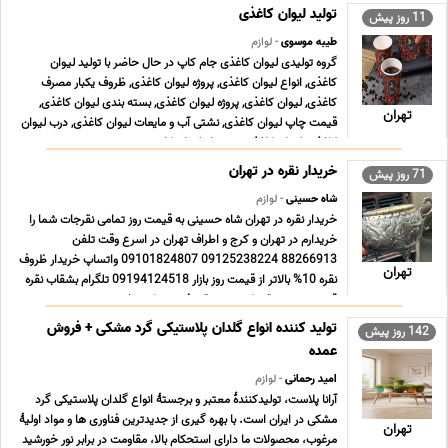
تولید لیوان کاغذی
11 روز پیش
طیبه موسوی
- لوازم
گروه تولیدی لیوان کاغذی جام کاپ در حال حاضر با تولید لیوان
کاغذی, انواع لیوان کاغذی, پروژه لیوان کاغذی, ظروف یکبار مصرف
کاغذی, لیوان کاغذی, پروژه لیوان کاغذی, بسته بندی لیوان کاغذی,
تهران
قیمت چاپ لیوان کاغذی, نشتی آب و مایعات لیوان کاغذی, درب لیوان
کاغذی, لیوان کاغذی درب دار, لیوان کا ... ...
خریدار نقره در تهران
71 روز پیش
شاه حسینی
- لوازم
خریدار نقره در تهران شاه حسینی به قیمت روز تمامی نقرجات شما را
خریدارم در تهران و کرج و اطراف تهران در اسرع وقت تلفن
88266913 09125238224 09101824807 واتساپ خریدار ظروف
تهران
نقره 10% بالاتر از قیمت روز بازار 09194124518 تلگرام بشقاب نقره
قدیمی بورس نقره کرج پیج نقره فروشی کرج خرید شمش ... ...
تولید کننده انواع گلدان پلاستیکی گرد مشکی + فروش
142 روز پیش
عمده
امید رحمانی
- لوازم
آرانا پلاست، تولیدکنندهٔ معتبر و برجستهٔ انواع گلدان پلاستیکی گرد
مشکی در ایران است. با بهره گیری از جدیدترین فناوری ها و مواد اولیهٔ
تهران
مرغوب، محصولات ما دارای استحکام بالا، مقاومت در برابر نور خورشید