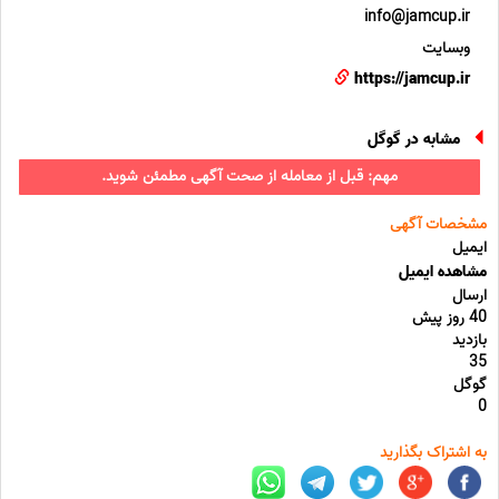
info@jamcup.ir
وبسایت
https://jamcup.ir
مشابه در گوگل
مهم: قبل از معامله از صحت آگهی مطمئن شوید.
مشخصات آگهی
ایمیل
مشاهده ایمیل
ارسال
40 روز پیش
بازدید
35
گوگل
0
به اشتراک بگذارید