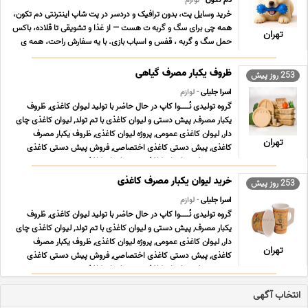
دم تکون
- لوازم
خرید وسایل پت، بدون ترافیک و دردسر در پت شاپ اینترنتی دم تکون،
همه چی برای سگ و گربه ت هست — از غذا و تشویقی تا قلاده، باکس
تهران
حمل سگ و گربه ، قفس و اسباب بازی. با یه سفارش راحت، همه ی
نیازهای پت ت رو دم در تحویل بگیر! 🐶🐱 🌐 https//domtekon.ir/
📞 09104113353 دم تکون، راهی ساده و سریع ... ...
ظروف یکبار مصرف گیاهی
253 روز پیش
اسرا جلیلی
- لوازم
گروه تولیدی نُــــوا کاپ در حال حاضر با تولید لیوان کاغذی, ظروف
یکبار مصرف, پیش دستی و لیوان کاغذی با تم تولد, لیوان کاغذی چای
دار, لیوان کاغذی عمومی, پروژه لیوان کاغذی, ظروف یکبار مصرف
تهران
کاغذی, پیش دستی کاغذی اختصاصی, فروش پیش دستی کاغذی
عمومی, تولیدی لیوان کاغذی, پروژه لیوان کاغذ ... ...
خرید لیوان یکبار مصرف کاغذی
253 روز پیش
اسرا جلیلی
- لوازم
گروه تولیدی نُــــوا کاپ در حال حاضر با تولید لیوان کاغذی, ظروف
یکبار مصرف, پیش دستی و لیوان کاغذی با تم تولد, لیوان کاغذی چای
دار, لیوان کاغذی عمومی, پروژه لیوان کاغذی, ظروف یکبار مصرف
تهران
کاغذی, پیش دستی کاغذی اختصاصی, فروش پیش دستی کاغذی
عمومی, تولیدی لیوان کاغذی, پروژه لیوان کاغذ ... ...
انتخاب آگهی