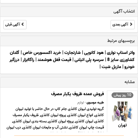
انتخاب آگهی
آگهی بعدی
آگهی قبلی
برچسبهای مرتبط
واتر استاپ نواری
|
هود کانوپی
|
شارتجارت
|
خرید اکسسورس خاص
|
گلدان
کشاورزی سایز 8
|
سرسره پلی اتیلنی
|
قیمت قفل هوشمند
|
راگاابزار
|
درزگیر
خودرو
|
ماربل شیت
|
مشابه
فروش عمده ظروف یکبار مصرف
10 روز پیش
طیبه موسوی
- لوازم
گروه تولیدی لیوان کاغذی جام کاپ در حال حاضر با تولید لیوان
کاغذی, انواع لیوان کاغذی, پروژه لیوان کاغذی, ظروف یکبار مصرف
کاغذی, لیوان کاغذی, پروژه لیوان کاغذی, بسته بندی لیوان کاغذی,
تهران
قیمت چاپ لیوان کاغذی, نشتی آب و مایعات لیوان کاغذی, درب لیوان
کاغذی, لیوان کاغذی درب دار, لیوان کا ... ...