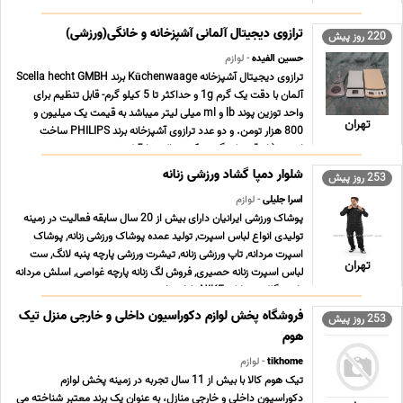
و شرایط آب وهوایی مختلف هستند. گلدان های گرد مشکی آرانا
پلاست، علاوه بر زیبایی ظا ... ...
ترازوی دیجیتال آلمانی آشپزخانه و خانگی(ورزشی)
220 روز پیش
حسین الفیده
- لوازم
ترازوی دیجیتال آشپزخانه Küchenwaage برند Scella hecht GMBH
آلمان با دقت یک گرم 1g و حداکثر تا 5 کیلو گرم- قابل تنظیم برای
واحد توزین پوند lb و ml میلی لیتر میباشد به قیمت یک میلیون و
تهران
800 هزار تومن. و دو عدد ترازوی آشپزخانه برند PHILIPS ساخت
اتریش(با دقت یک گرم 1g و حداکثر تا 5 کی ... ...
شلوار دمپا گشاد ورزشی زنانه
253 روز پیش
اسرا جلیلی
- لوازم
پوشاک ورزشی ایرانیان دارای بیش از 20 سال سابقه فعالیت در زمینه
تولیدی انواع لباس اسپرت, تولید عمده پوشاک ورزشی زنانه, پوشاک
اسپرت مردانه, تاپ ورزشی زنانه, تیشرت ورزشی پارچه پنبه لانگ, ست
تهران
لباس اسپرت زنانه حصیری, فروش لگ زنانه پارچه غواصی, اسلش مردانه
پارچه گلکسی نایک NIKE , لباس ا ... ...
فروشگاه پخش لوازم دکوراسیون داخلی و خارجی منزل تیک
253 روز پیش
هوم
tikhome
- لوازم
تیک هوم کالا با بیش از 11 سال تجربه در زمینه پخش لوازم
دکوراسیون داخلی و خارجی منازل، به عنوان یک برند معتبر شناخته می