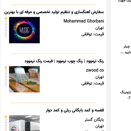
تفکیک جهت
سفارش آهنگسازی و تنظیم تولید تخصصی و حرفه ای با بهترین قی
Mohammad Ghorbani
تهران
قیمت: توافقی
 سرمایشی چیلر
رنگ ترموود | رنگ چوب ترموود | قیمت رنگ ترموود
zwood co
تهران
قیمت: توافقی
توماتیک (دارای مجوز برند و تولید) خط تولید و بسته بندی اروپایی 1- فیلر (پرکن) 2- کارتونینگ
3- سلفون کش جعبه 50 گرمی 4- سلفون کش باکس 500 گرمی 5- خوردکن برگ (کاتر) 6- دستگاه وکیوم (صنایع غذایی) 7-
قفسه و کمد بایگانی ریلی و کمد دوار
بایگان گستر
تهران