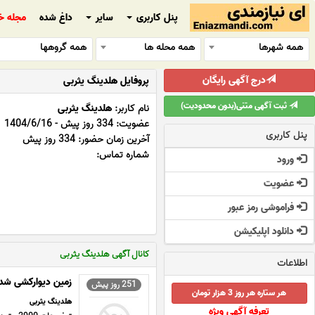
پنل کاربری
سایر
داغ شده
مجله خ
همه شهرها
همه محله ها
همه گروهها
درج آگهی رایگان
پروفایل هلدینگ یثربی
ثبت آگهی متنی(بدون محدودیت)
نام کاربر:
هلدینگ یثربی
عضویت: 334 روز پیش - 1404/6/16
پنل کاربری
آخرین زمان حضور: 334 روز پیش
شماره تماس:
ورود
عضویت
فراموشی رمز عبور
دانلود اپلیکیشن
کانال آگهی هلدینگ یثربی
اطلاعات
زمین دیوارکشی شده 2900 متر در سرخرود(مازند
251 روز پیش
هر ستاره هر روز 3 هزار تومان
هلدینگ یثربی
تعرفه آگهی ویژه