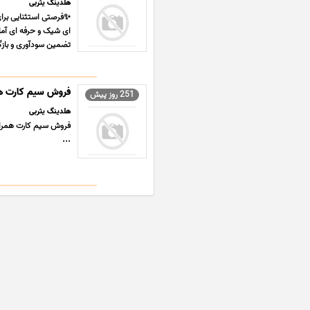
هلدینگ یثربی
✨فرصتی استثنایی برای 
ای شیک و حرفه ای آما
تضمین سودآوری و بازگ
فروش سیم کارت هم
251 روز پیش
هلدینگ یثربی
...