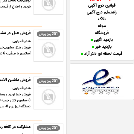
توضیحا
قوانین درج آگهی
بازدید و اطلاع از قیم
راهنمای درج آگهی
بلاگ
مجله
فروشگاه
فروش هتل در مشهد
251 روز پیش
بازدید آگهی
هلدینگ یثربی
بازدید خبر
قیمت لحظه ای دلار آزاد
آسانسور با ظرفیت 6 نفر دوربین مداربسته و سیستم اعلام حریق دید به حرم مطهر جهت اطلاعات بیشتر تماس حاصل فرمایید ...
فروش ماشین آلات خ
251 روز پیش
هلدینگ یثربی
دستگاه لیبل زن 8- سیستم فرآیند انتقال شربت محصول (فل ... ...
مشارکت در کافه رس
251 روز پیش