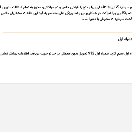
سرمایه گذاری✨ کافه ای زیبا و دنج با طراحی خاص و تم مراکشی، مجهز به تمام امکانات مدرن و آ
ده واگذاری ویا شراکت در همکاری می باشد ویژگی های منحصر به فرد این کافه ✔ مشتریان دائمی و
شت سرمایه ✔ محیطی با دکورا ... ...
راه اول
فروش سیم کارت همراه اول سیم کارت همراه اول 912 تحویل بدون معطلی در حد نو جهت دریافت اطلاعات بیشتر ت