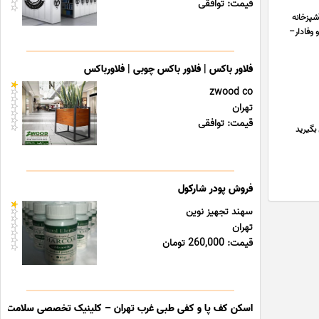
قیمت: توافقی
شپزخانه
 وفادار–
فلاور باکس | فلاور باکس چوبی | فلاورباکس
zwood co
تهران
قیمت: توافقی
ماس بگیرید
فروش پودر شارکول
سهند تجهیز نوین
تهران
قیمت: 260,000 تومان
اسکن کف پا و کفی طبی غرب تهران – کلینیک تخصصی سلامت پا